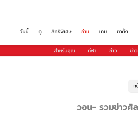
วันนี้
ดู
สิทธิพิเศษ
อ่าน
เกม
ตาตั้ง
สำหรับคุณ
กีฬา
ข่าว
ข่าว
หน
วอน- รวมข่าวศิลป