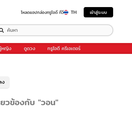
TH
เข้าสู่ระบบ
โหลดแอป
กล่องทรูไอดี ทีวี
ผู้หญิง
ดูดวง
ทรูไอดี ครีเอเตอร์
พลง
ี่ยวข้องกับ "วอน"