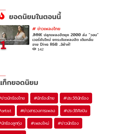
ยอดนิยมในตอนนี้
#
ข่าวเพลงไทย
JMNK ปลุกเพลงฮิตยุค 2000 ส่ง “วอน”
1
เวอร์ชันใหม่ ยกระดับเพลงฮิต เติมกลิ่น
อาย Diva R&B ...อิย้าห์!
142
แท็กยอดนิยม
#
ข่าวนักร้องไทย
#
นักร้องไทย
#
ประวัตินักร้อง
#
artist
#
ข่าวสารวงการเพลง
#
ประวัติศิลปิน
#
นักร้องลูกทุ่ง
#
เพลงใหม่
#
ข่าวนักร้อง