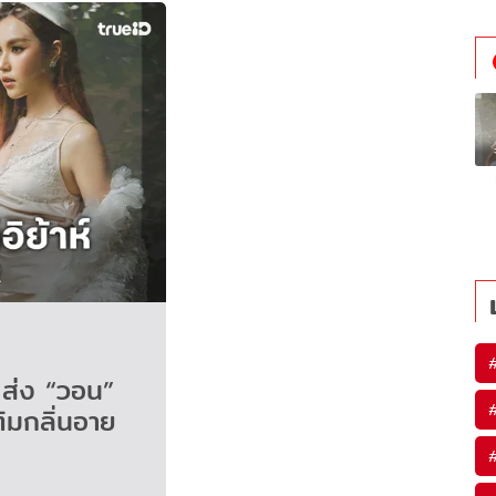
ส่ง “วอน”
ิมกลิ่นอาย