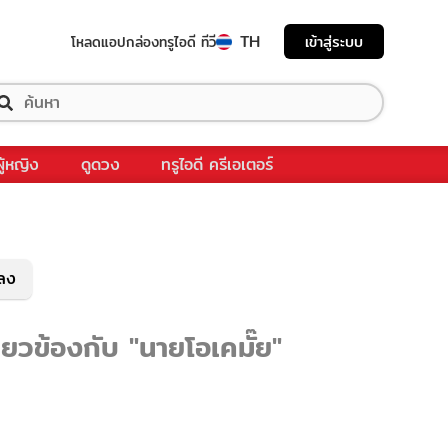
TH
เข้าสู่ระบบ
โหลดแอป
กล่องทรูไอดี ทีวี
ผู้หญิง
ดูดวง
ทรูไอดี ครีเอเตอร์
พลง
่ยวข้องกับ "นายโอเคมั๊ย"