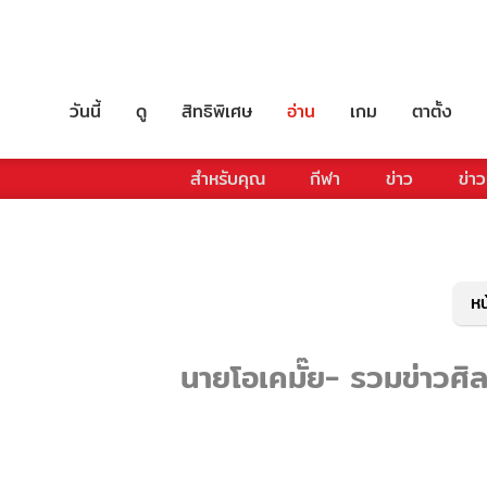
วันนี้
ดู
สิทธิพิเศษ
อ่าน
เกม
ตาตั้ง
สำหรับคุณ
กีฬา
ข่าว
ข่าว
หน
นายโอเคมั๊ย- รวมข่าวศิล