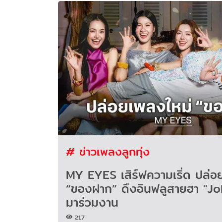
# ข่าวเพลงลูกทุ่ง
MY EYES เสิร์ฟความเริ่ด ปล่อ
“ของฝาก” ดึงอินฟลูสายฮา "J
มาร่วมงาน
217