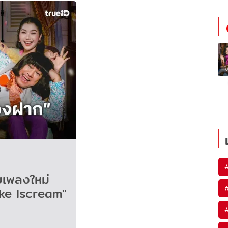
ยเพลงใหม่
oke Iscream"