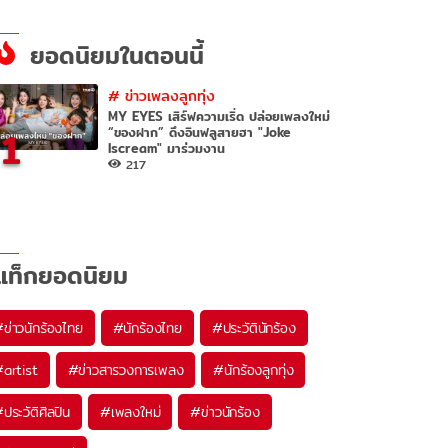
ยอดนิยมในตอนนี้
#
ข่าวเพลงลูกทุ่ง
MY EYES เสิร์ฟความเริ่ด ปล่อยเพลงใหม่
1
“ของฝาก” ดึงอินฟลูสายฮา "Joke
Iscream" มาร่วมงาน
217
แท็กยอดนิยม
#
ข่าวนักร้องไทย
#
นักร้องไทย
#
ประวัตินักร้อง
#
artist
#
ข่าวสารวงการเพลง
#
นักร้องลูกทุ่ง
#
ประวัติศิลปิน
#
เพลงใหม่
#
ข่าวนักร้อง