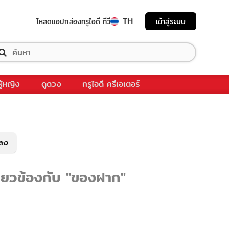
TH
เข้าสู่ระบบ
โหลดแอป
กล่องทรูไอดี ทีวี
ผู้หญิง
ดูดวง
ทรูไอดี ครีเอเตอร์
พลง
ี่ยวข้องกับ "ของฝาก"