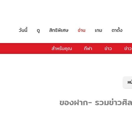
วันนี้
ดู
สิทธิพิเศษ
อ่าน
เกม
ตาตั้ง
สำหรับคุณ
กีฬา
ข่าว
ข่าว
หน
ของฝาก- รวมข่าวศิลป