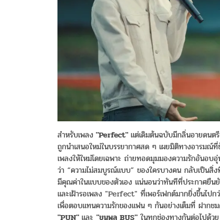
สำหรับเพลง
"Perfect"
แต่เดิมต้นฉบับมีกลิ่นอายดนตรี
ถูกนำเสนอใหม่ในบรรยากาศสด ๆ เผยมิติทางอารมณ์ที่ชัด
เพลงให้ใหม่โดยเฉพาะ ถ่ายทอดมุมมองความรักอันอบอุ่นแ
ว่า “ความไม่สมบูรณ์แบบ” ของใครบางคน กลับเป็นสิ่งที่
มีคุณค่าในแบบของตัวเอง แน่นอนว่าทันทีที่ประกาศยืน
และเฝ้ารอเพลง "Perfect" ที่เพอร์เฟกต์มากยิ่งขึ้นไปก
เพื่อตอบแทนความรักของแฟน ๆ กันอย่างเต็มที่ ฝากช
"PUN"
และ
"ขุนพล BUS"
ในทุกช่องทางกันต่อไปด้วย 