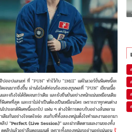
ฮิปฮอปแสนเท่ ที่ "PUN" ทำไว้กับ "1Mill" แต่ในเวอร์ชั่นพิเศษนี้จะ
เจนมากยิ่งขึ้น ผ่านไฮไลต์ท่อนร้องของขุนพลที่ "PUN" เขียนเนื้อ
ละจริงใจได้ชัดเจนกว่าเดิม และยังยืนยันอย่างหนักแน่นเหมือนเดิม
พิเศษที่สุด และเราไม่จำเป็นต้องเป็นเหมือนใคร เพราะเราทุกคนต่าง
ยันโปรเจกต์พิเศษนี้ออกไป แฟน ๆ ต่างให้การตอบรับอย่างล้นหลาม
ว่าเดิมกันอย่างใจจดใจจ่อ สมกับที่ทั้งสองหนุ่มตั้งใจทำผลงานออกมา
มคลิป
"Perfect (Live Session)"
และฝากติดตามผลงานของทั้ง
ดูคลิปแล้วอย่าลืมคอมเมนต์ เพราะทั้งสองหนุ่มรออ่านอยู่แน่นอน
รั