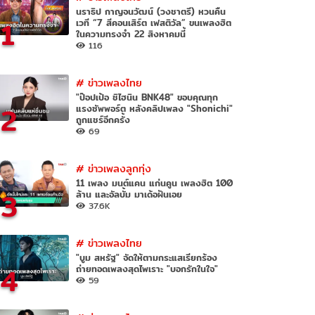
นราธิป กาญจนวัฒน์ (วงชาตรี) หวนคืน
1
เวที “7 สีคอนเสิร์ต เฟสติวัล” ขนเพลงฮิต
ในความทรงจำ 22 สิงหาคมนี้
116
#
ข่าวเพลงไทย
"ป๊อปเป้อ ชิไฮนิน BNK48" ขอบคุณทุก
2
แรงซัพพอร์ต หลังคลิปเพลง "Shonichi"
ถูกแชร์อีกครั้ง
69
#
ข่าวเพลงลูกทุ่ง
11 เพลง มนต์แคน แก่นคูน เพลงฮิต 100
3
ล้าน และอัลบั้ม มาเด้อฝันเอย
37.6K
#
ข่าวเพลงไทย
"บูม สหรัฐ" จัดให้ตามกระแสเรียกร้อง
4
ถ่ายทอดเพลงสุดไพเราะ "บอกรักในใจ"
59