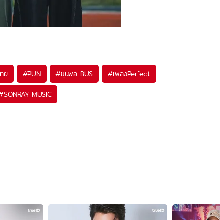
ไทย
#
PUN
#
ขุนพล BUS
#
เพลงPerfect
#
SONRAY MUSIC