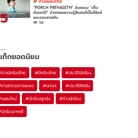
#
ข่าวเพลงไทย
"PORCH PATHASETH" ส่งเพลง "เก็บ
5
มันเอาไว้" ถ่ายทอดความรู้สึกคนที่เป็นได้แค่
พระรองสายซับ
50
แท็กยอดนิยม
#
ข่าวนักร้องไทย
#
นักร้องไทย
#
ประวัตินักร้อง
#
ข่าวสารวงการเพลง
#
artist
#
ประวัติศิลปิน
#
เพลงใหม่
#
นักร้องลูกทุ่ง
#
ข่าวนักร้อง
#
นักร้องเกาหลี