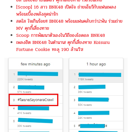
[Scoop] 16 สาว BNK48 เปิดใจ ถ่ายเอ็มวีกับแฟนเพลง
พร้อมเบื้องหลังสุดน่ารัก
สดใส ใจเกินร้อย!! BNK48 พร้อมแฟนคลับกว่า2พัน ร่วมถ่าย
MV คุกกี้เสี่ยงทาย
Scoop การพัฒนาตัวเองในวิถีของไอดอล BNK48
เพลงฮิต BNK48 ในตำนาน! คุกกี้เสี่ยงทาย Koisuru
Fortune Cookie ทะลุ 190 ล้านวิว!