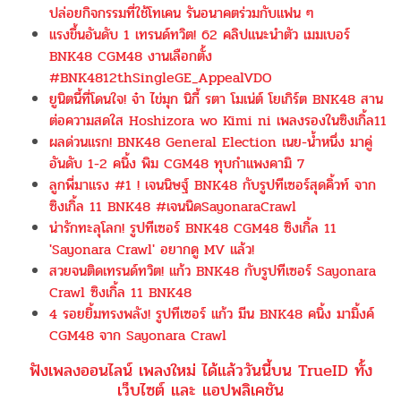
ปล่อยกิจกรรมที่ใช้โทเคน รันอนาคตร่วมกับแฟน ๆ
แรงขึ้นอันดับ 1 เทรนด์ทวิต! 62 คลิปแนะนำตัว เมมเบอร์
BNK48 CGM48 งานเลือกตั้ง
#BNK4812thSingleGE_AppealVDO
ยูนิตนี้ที่โดนใจ! จ๋า ไข่มุก นิกี้ รตา โมเน่ต์ โยเกิร์ต BNK48 สาน
ต่อความสดใส Hoshizora wo Kimi ni เพลงรองในซิงเกิ้ล11
ผลด่วนแรก! BNK48 General Election เนย-น้ำหนึ่ง มาคู่
อันดับ 1-2 คนิ้ง พิม CGM48 ทุบกำแพงคามิ 7
ลูกพี่มาแรง #1 ! เจนนิษฐ์ BNK48 กับรูปทีเซอร์สุดคิ้วท์ จาก
ซิงเกิ้ล 11 BNK48 #เจนนิดSayonaraCrawl
น่ารักทะลุโลก! รูปทีเซอร์ BNK48 CGM48 ซิงเกิ้ล 11
'Sayonara Crawl' อยากดู MV แล้ว!
สวยจนติดเทรนด์ทวิต! แก้ว BNK48 กับรูปทีเซอร์ Sayonara
Crawl ซิงเกิ้ล 11 BNK48
4 รอยยิ้มทรงพลัง! รูปทีเซอร์ แก้ว มีน BNK48 คนิ้ง มามิ้งค์
CGM48 จาก Sayonara Crawl
ฟังเพลงออนไลน์ เพลงใหม่ ได้แล้ววันนี้บน TrueID ทั้ง
เว็บไซต์ และ แอปพลิเคชัน