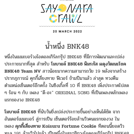
น้ำหนึ่ง BNK48
หนึ่งในเมมเบอร์วงไอดอลเกิร์ลกรุ๊ป BNK48 ที่มีการพัฒนาและเปล่ง
ประกายมากที่สุด สำหรับ
โมบายล์ BNK48 พิมรภัส ผดุงวัฒนะโชค
BNK48 Team NV
สาวน้อยมากความสามารถวัย 19 หลังจากสร้าง
ปรากฎการณ์ คุกกี้เสี่ยงทาย ฟีเวอร์ ข้ามปีมาแล้ว ล่าสุด ทวงคืน
ตำแหน่งเซ็นเตอร์อีกครั้ง ในซิงเกิ้ลที่ 10 ที่ BNK48 เพิ่งประกาศไปสด
ๆ ร้อน ๆ กับ เพลง "ดี-อะ" ORIGINAL SONG ที่เป็นเพลงหลักเพลง
แรกของวง BNK48
โมบายล์ BNK48
ที่นับวันยิ่งเปล่งประกายขึ้นอย่างเห็นได้ชัด จาก
อันเดอร์เมมเบอร์ สู่การเป็น เซ็นเตอร์ร้อยล้านวิวคนแรกของวง ใน
เพลง
คุกกี้เสี่ยงทาย Koisuru Fortune Cookie
ทีตอนนี้ยอดวิว
ทะลุ 191 ล้านวิวไปแล้ว เป็นหนึ่งในสมาชิกวงไอดอลเกิร์ลกรุ๊ป BNK48