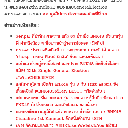
สามารถลงคะแนนได้ตั้งแต่วันที่ วันนี้ - 7 เมษายน 2022 เวลา 12:00
น. #BNK4812thSingleGE #BNK48GeneralElection
#BNK48 #CGM48
>> ดูคลิปการประกาศผลด่วนที่นี่ <<
อ่านข่าวเพิ่มเติม :
Senpai ที่น่ารัก! ตาหวาน แก้ว อร น้ำหนึ่ง BNK48 ตัวแทนรุ่น
พี่ ฝากถึงน้อง ๆ ที่อยากเข้าสู่วงการไอดอล (มีคลิป)
BNK48 ประกาศซิงเกิลที่ 11 'Sayonara Crawl' ได้ 4 สาว
‘ปาเอญ่า-แชมพู-ฟ้อนด์-มิวสิค’ ยืนตำแหน่งเซ็นเตอร์
เหล่าแมวยังอยู่ตรงนี้เสมอ! เฌอปราง BNK48 ตัดสินใจไม่ลง
สมัคร 12th Single General Election
#WithCHER4EVER
สดใสทะลุโลก! เปิดตัว BNK48 รุ่น 3 กับ First Rabbit ซิง
เกิ้ลเดบิวต์ #BNK483rdGen_DE3UT ทวิตอันดับ 1
เฟม แพมแพม พีค BNK48 รุ่น 3 เผยความรู้สึกถึง พี่เฌอปราง
BNK48 กัปตันคนเก่ง และเป็นไอดอลของน้องๆ
พวกเธอคือความภูมิใจ! แก้ว ตาหวาน น้ำหนึ่ง เนย อร BNK48
Charaline 1st Fanmeet อีกหนึ่งตำนาน 48TH
iAM จัดงานแถลงข่าว #BNKTokenWeTalkToYou เตรียม