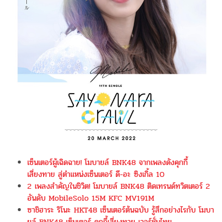
เซ็นเตอร์ผู้เฉิดฉาย! โมบายล์ BNK48 จากเพลงดังคุกกี้
เสี่ยงทาย สู่ตำแหน่งเซ็นเตอร์ ดี-อะ ซิงเกิ้ล 10
2 เพลงสำคัญในชิวิต! โมบายล์ BNK48 ติดเทรนด์ทวิตเตอร์ 2
อันดับ MobileSolo 15M KFC MV191M
ซาชิฮาระ ริโนะ HKT48 เซ็นเตอร์ต้นฉบับ รู้สึกอย่างไรกับ โมบา
ยล์ BNK48 เซ็นเตอร์ คุกกี้เสี่ยงทาย เวอร์ชั่นไทย