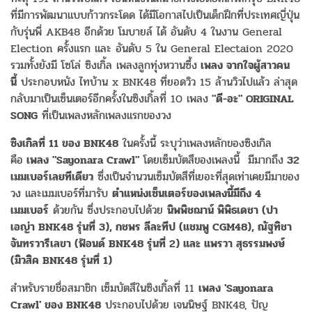
ที่มีการพัฒนาแบบก้าวกระโดด ได้มีโอกาสไปเป็นเด็กฝึกที่ประเทศญี่ปุ่น
กับรุ่นพี่ AKB48 อีกด้วย โมบายล์ ได้ อันดับ 4 ในงาน General
Election ครั้งแรก และ อันดับ 5 ใน General Electaion 2020
รวมทั้งยังมี โซโล่ ซิงเกิ้ล เพลงลูกทุ่งหวานซึ้ง
เพลง จากใจผู้สาวคน
นี้
ประกอบหนัง ไทบ้าน x BNK48 ที่ยอดวิว 15 ล้านวิวไปแล้ว ล่าสุด
กลับมาเป็นเซ็นเตอร์อีกครั้งในซิงเกิ้ลที่ 10 เพลง
"ดี-อะ" ORIGINAL
SONG
ที่เป็นเพลงหลักเพลงแรกของวง
ซิงเกิลที่ 11 ของ BNK48
ในครั้งนี้ ระบุว่าเพลงหลักของซิงเกิล
คือ
เพลง "Sayonara Crawl"
โดยเซ็มบัตสึของเพลงนี้ มีมากถึง
32
เมมเบอร์เลยทีเดียว
ซึ่งเป็นจำนวนเซ็มบัตสึที่เยอะที่สุดเท่าเคยมีมาของ
วง และเมมเบอร์ที่มารับ
ตำแหน่งเซ็นเตอร์ของเพลงนี้มีถึง 4
เมมเบอร์
ด้วยกัน ซึ่งประกอบไปด้วย
นิพพิชฌาน์ พิพิธเดชา (ปา
เอญ่า BNK48 รุ่นที่ 3), กชพร ลีละทีป (แชมพู CGM48), ณัฐทิชา
จันทรวารีเลขา (ฟ้อนด์ BNK48 รุ่นที่ 2) และ แพรวา สุธรรมพงษ์
(มิวสิค BNK48 รุ่นที่ 1)
สำหรับรายชื่อสมาชิก เซ็มบัตสึในซิงเกิ้ลที่ 11
เพลง 'Sayonara
Crawl' ของ BNK48
ประกอบไปด้วย เจนนิษฐ์ BNK48, ปัญ