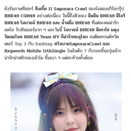
ยังรันภาพทีเซอร์
ซิงเกิ้ล 11 Sayonara Crawl
ของไอดอลเกิร์ลกรุ๊ป
BNK48 CGM48
อย่างต่อเนื่อง วันนี้ถึงคิวของ
มินมิน BNK48 มิโอริ
BNK48 โมบายล์ BNK48 และ น้ำหนึ่ง BNK48
ที่แต่ละคนน่ารัก
สดใส รับซัมเมอร์มาก ๆ และวันนี้
โมบายล์ BNK48 พิมรภัส ผดุง
วัฒนะโชค BNK48 Team NV ก็น่ารักทะลุโลก
จนติดเทรนด์ทวิต
เตอร์ Top 3 กับ hashtag
#โมบายSayonaraCrawl และ
Keywords Mobile 11thSingle
ในอันดับ 7 กับรอยยิ้มอรุ่มเจ๊าะ
น่ารักน่าหยิกของเจ้าโม ยิ้มเบา ๆ แต่สะท้านทั้งด้อม