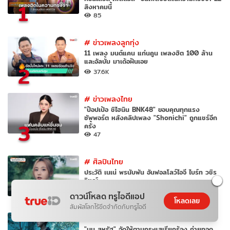
1
สิงหาคมนี้
85
#
ข่าวเพลงลูกทุ่ง
11 เพลง มนต์แคน แก่นคูน เพลงฮิต 100 ล้าน
และอัลบั้ม มาเด้อฝันเอย
2
37.6K
#
ข่าวเพลงไทย
"ป๊อปเป้อ ชิไฮนิน BNK48" ขอบคุณทุกแรง
ซัพพอร์ต หลังคลิปเพลง "Shonichi" ถูกแชร์อีก
3
ครั้ง
47
#
ศิลปินไทย
ประวัติ เนเน่ พรนับพัน อันฟอลโลว์ไอจี ไบร์ท วชิร
วิชญ์
4
70.6K
7
ดาวน์โหลด ทรูไอดีแอป
โหลดเลย
สัมผัสโลกไร้ขีดจำกัดกับทรูไอดี
#
ข่าวเพลงไทย
"บูม สหรัฐ" จัดให้ตามกระแสเรียกร้อง ถ่ายทอด