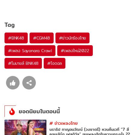
Tag
#
BNK48
#
CGM48
#
ข่าวนักร้องไทย
#
เพลง Sayonara Crawl
#
เพลงใหม่2022
#
โมบายล์ BNK48
#
ไอดอล
ยอดนิยมในตอนนี้
#
ข่าวเพลงไทย
นราธิป กาญจนวัฒน์ (วงชาตรี) หวนคืนเวที “7 สี
คอนเสิร์ต เฟสติวัล” ขนเพลงฮิตในความทรงจำ 22