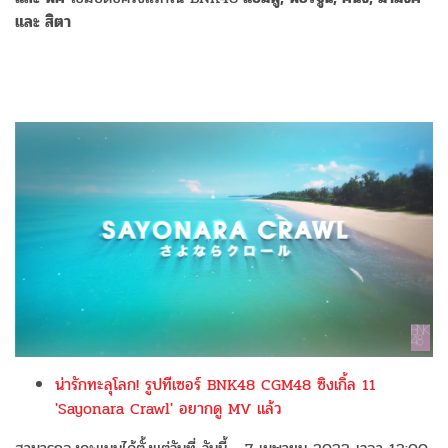
และ สิตา
น่ารักทะลุโลก! รูปทีเซอร์ BNK48 CGM48 ซิงเกิ้ล 11
'Sayonara Crawl' อยากดู MV แล้ว