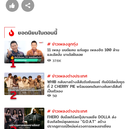
ยอดนิยมในตอนนี้
#
ข่าวเพลงลูกทุ่ง
11 เพลง มนต์แคน แก่นคูน เพลงฮิต 100 ล้าน
และอัลบั้ม มาเด้อฝันเอย
1
37.6K
#
ข่าวเพลงต่างประเทศ
WHIB กลับมาสร้างสีสันรับซัมเมอร์ กับมินิอัลบั้มชุด
ที่ 2 CHERRY PIE พร้อมออกเดินทางค้นหาสีสันที่
2
เป็นตัวเอง
50
#
ข่าวเพลงต่างประเทศ
F.HERO จับมือเกิร์ลกรุ๊ปมาเลเซีย DOLLA ส่ง
ซิงเกิลใหม่สุดสตรอง “G.O.A.T” สร้าง
ปรากฏการณ์ใหม่แห่งวงการเพลงอาเซียน