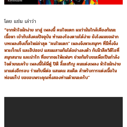
โดย แช่ม เล่าว่า
“จากหัวใจมักง่าย มาสู่ เพลงนี้ คนใจแตก ผมว่ามันใกล้เคียงกันนะ
เนื้อหา เข้ากับสังคมปัจจุบัน ทำนองร้องตามได้ง่าย ยังไงผมขอฝาก
บทเพลงซิงเกิ้ลใหม่ล่าสุด "คนใจแตก" เพลงจังหวะสนุกๆ ที่มีทั้งจัง
หวะเร็กเก้ และฮิปฮอป ผสมผสานกันได้อย่างลงตัว กับมิวสิควิดีโอที่
สนุกสนาน และน่ารัก ที่อยากจะให้แฟนๆ ช่วยกันรับชมเพื่อเป็นกำลัง
ใจด้วยนะครับ เพลงนี้ได้พี่ตู๋ ปิติ ลิ้มเจริญ คนแต่งเพลง หัวใจมักง่าย
มาแต่งอีกรอบ ร่วมกับพี่ต่อ แสนคม สมคิด สำหรับการแต่งเนื้อใน
ท่อนแร็ป ขอขอบพระคุณทั้งสองท่านด้วยนะครับ"