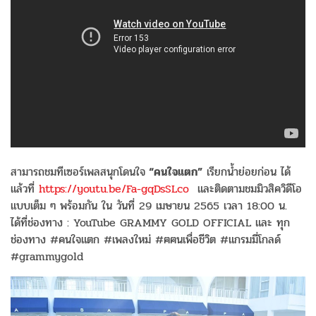
สามารถชมทีเซอร์เพลสนุกโดนใจ
“คนใจแตก”
เรียกน้ำย่อยก่อน ได้
แล้วที่
https://youtu.be/Fa-gqDsSLco
และติดตามชมมิวสิควิดีโอ
แบบเต็ม ๆ พร้อมกัน ใน วันที่ 29 เมษายน 2565 เวลา 18:00 น.
ได้ที่ช่องทาง : YouTube GRAMMY GOLD OFFICIAL และ ทุก
ช่องทาง #คนใจแตก #เพลงใหม่ #ฅฅนเพื่อชีวิต #แกรมมี่โกลด์
#grammygold