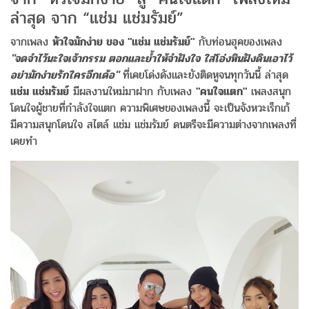
ล่าสุด จาก “แช่ม แช่มรัมย์”
จากเพลง
หัวใจมักง่าย ของ "แช่ม แช่มรัมย์"
กับท่อนฮุคของเพลง
"จดจำไว้นะใจเจ้ากรรม ตอกและย้ำให้จำฝังใจ ใส่โอ่งหินฝังดินเอาไว้
อย่ามักง่ายรักใครอีกเด้อ"
ที่เคยโด่งดังและยังติดหูจนทุกวันนี้ ล่าสุด
แช่ม แช่มรัมย์
มีผลงานใหม่มาฝาก กับเพลง
"คนใจแตก"
เพลงสนุก
โดนใจผู้ชายที่กำลังใจแตก ความพิเศษของเพลงนี้ จะเป็นจังหวะเร็กเก้
มีความสนุกโดนใจ สไตล์ แช่ม แช่มรัมย์ ดนตรีจะมีความต่างจากเพลงที่
เคยทำ