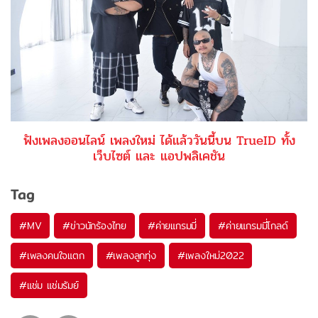
ฟังเพลงออนไลน์ เพลงใหม่ ได้แล้ววันนี้บน TrueID ทั้ง
เว็บไซต์ และ แอปพลิเคชัน
Tag
#
MV
#
ข่าวนักร้องไทย
#
ค่ายแกรมมี่
#
ค่ายแกรมมี่โกลด์
#
เพลงคนใจแตก
#
เพลงลูกทุ่ง
#
เพลงใหม่2022
#
แช่ม แช่มรัมย์