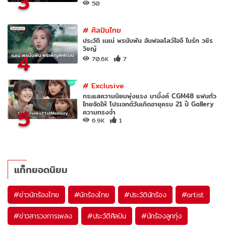
3
50
#
ศิลปินไทย
ประวัติ เนเน่ พรนับพัน อันฟอลโลว์ไอจี ไบร์ท วชิร
วิชญ์
4
70.6K
7
#
Exclusive
กระแสความนิยมพุ่งแรง มามิ้งค์ CGM48 แฟนทั่ว
ไทยจัดให้ โปรเจกต์วันเกิดอายุครบ 21 ปี Gallery
5
ความทรงจำ
6.9K
1
แท็กยอดนิยม
#
ข่าวนักร้องไทย
#
นักร้องไทย
#
ประวัตินักร้อง
#
artist
#
ข่าวสารวงการเพลง
#
ประวัติศิลปิน
#
นักร้องลูกทุ่ง