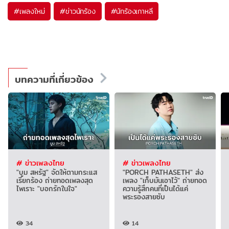
#
เพลงใหม่
#
ข่าวนักร้อง
#
นักร้องเกาหลี
บทความที่เกี่ยวข้อง
# ข่าวเพลงไทย
# ข่าวเพลงไทย
"บูม สหรัฐ" จัดให้ตามกระแส
"PORCH PATHASETH" ส่ง
เรียกร้อง ถ่ายทอดเพลงสุด
เพลง "เก็บมันเอาไว้" ถ่ายทอด
ไพเราะ "บอกรักในใจ"
ความรู้สึกคนที่เป็นได้แค่
พระรองสายซับ
34
14