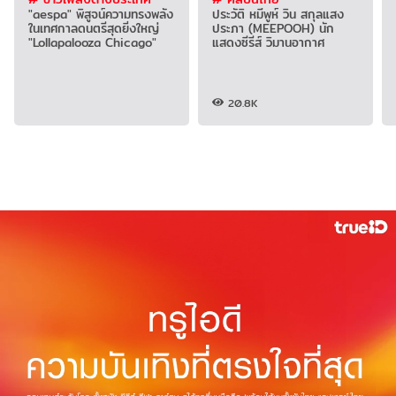
"aespa" พิสูจน์ความทรงพลัง
ประวัติ หมีพูห์ วิน สกุลแสง
ในเทศกาลดนตรีสุดยิ่งใหญ่
ประภา (MEEPOOH) นัก
"Lollapalooza Chicago"
แสดงซีรีส์ วิมานอากาศ
20.8K