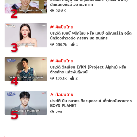
นักแสดงซีรีส์ วิมานอากาศ
2
20.8K
#
ศิลปินไทย
ประวัติ เบนซ์ พริกไทย หรือ เบนซ์ ดริณทร์รัฎ อดีต
นักร้องนำวงดัง ภรรยา ปอ ตนุภัทร
3
259.7K
1
#
ศิลปินไทย
ประวัติ วิลเลี่ยม LYKN (Project Alpha) หรือ
จักรภัทร แก้วพันธุ์พงษ์
4
136.1K
2
#
ศิลปินไทย
ประวัติ มิน ธนากร วิชานุเคราะห์ เด็กไทยในรายการ
BOYS PLANET
5
7.5K