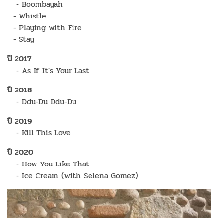
- Boombayah
- Whistle
- Playing with Fire
- Stay
ปี 2017
- As If It's Your Last
ปี 2018
- Ddu-Du Ddu-Du
ปี 2019
- Kill This Love
ปี 2020
- How You Like That
- Ice Cream (with Selena Gomez)