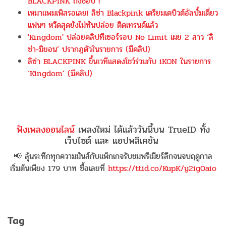
BLACKPINK ถึงชอบ !
เหมาแพมเพิสรอเลย! ลิซ่า Blackpink เตรียมเดบิวต์อัลบั้มเดี่ยว
แฟนๆ หวีดสุดยังไม่ทันปล่อย ติดเทรนด์แล้ว
'Kingdom' ปล่อยคลิปทีเซอร์รอบ No Limit เผย 2 สาว ‘ลิ
ซ่า-มิยอน’ ปรากฏตัวในรายการ (มีคลิป)
ลิซ่า BLACKPINK ขึ้นเวทีแสดงโชว์ร่วมกับ iKON ในรายการ
‘Kingdom’ (มีคลิป)
ฟังเพลงออนไลน์
เพลงใหม่ ได้แล้ววันนี้บน TrueID ทั้ง
เว็บไซต์ และ แอปพลิเคชัน
📢 ลุ้นระทึกทุกความมันส์กับแพ็กเกจรับชมพรีเมียร์ลีกจนจบฤดูกาล
เริ่มต้นเพียง 179 บาท ซื้อเลยที่
https://ttid.co/KupK/y2ig0aio
Tag