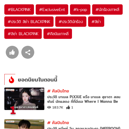
#
BLACKPINK
#
ExclusiveEnt
#
k-pop
#
นักร้องเกาหลี
#
ประวัติ ลิซ่า BLACKPINK
#
ประวัตินักร้อง
#
ลิซ่า
#
ลิซ่า BLACKPINK
#
ศิลปินเกาหลี
ยอดนิยมในตอนนี้
#
ศิลปินไทย
ประวัติ มาเบล PiXXiE หรือ มาเบล สุชาดา สอน
พันธ์ นักแสดง ที่ที่มีเธอ Where I Wanna Be
1
183.7K
1
#
ศิลปินไทย
ประวัติ หมีพูห์ วิน สกุลแสงประภา (MEEPOOH)