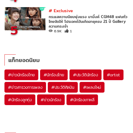
#
Exclusive
กระแสความนิยมพุ่งแรง มามิ้งค์ CGM48 แฟนทั่ว
ไทยจัดให้ โปรเจกต์วันเกิดอายุครบ 21 ปี Gallery
5
ความทรงจำ
6.9K
1
แท็กยอดนิยม
#
ข่าวนักร้องไทย
#
นักร้องไทย
#
ประวัตินักร้อง
#
artist
#
ข่าวสารวงการเพลง
#
ประวัติศิลปิน
#
เพลงใหม่
#
นักร้องลูกทุ่ง
#
ข่าวนักร้อง
#
นักร้องเกาหลี