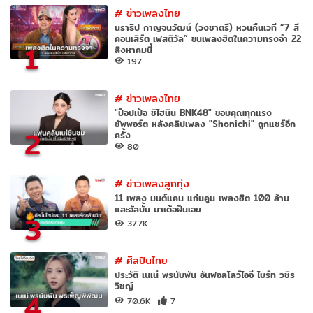
#
ข่าวเพลงไทย
นราธิป กาญจนวัฒน์ (วงชาตรี) หวนคืนเวที “7 สี
คอนเสิร์ต เฟสติวัล” ขนเพลงฮิตในความทรงจำ 22
1
สิงหาคมนี้
197
#
ข่าวเพลงไทย
"ป๊อปเป้อ ชิไฮนิน BNK48" ขอบคุณทุกแรง
ซัพพอร์ต หลังคลิปเพลง "Shonichi" ถูกแชร์อีก
2
ครั้ง
80
#
ข่าวเพลงลูกทุ่ง
11 เพลง มนต์แคน แก่นคูน เพลงฮิต 100 ล้าน
และอัลบั้ม มาเด้อฝันเอย
3
37.7K
#
ศิลปินไทย
ประวัติ เนเน่ พรนับพัน อันฟอลโลว์ไอจี ไบร์ท วชิร
วิชญ์
4
70.6K
7