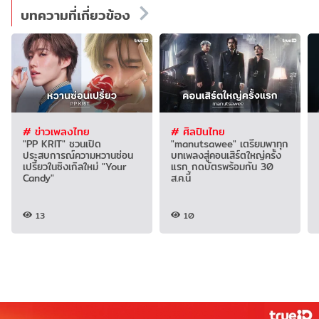
บทความที่เกี่ยวข้อง
# ข่าวเพลงไทย
# ศิลปินไทย
"PP KRIT" ชวนเปิด
"manutsawee" เตรียมพาทุก
ประสบการณ์ความหวานซ่อน
บทเพลงสู่คอนเสิร์ตใหญ่ครั้ง
เปรี้ยวในซิงเกิลใหม่ "Your
แรก กดบัตรพร้อมกัน 30
Candy"
ส.ค.นี้
13
10