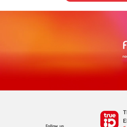
T
E
Follow us