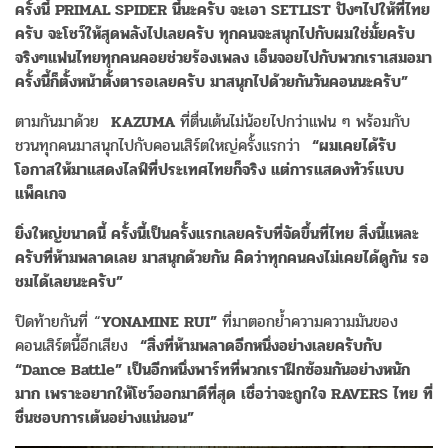
ครั้งนี้
PRIMAL SPIDER
นี้นะครับ
จะเอา
SETLIST
ปังๆไปให้ที่ไทย
ครับ
จะโชว์ให้สุดพลังไปเลยครับ
ทุกคนจะสนุกไปกับผมใช่มั้ยครับ
จริงๆแฟนไทยทุกคนคอยช่วยร้องเพลง
เอ็นจอยไปกับพวกเราเสมอมา
ครั้งนี้ก็ตั้งหน้าตั้งตารอเลยครับ
มาสนุกไปด้วยกันวันคอนนะครับ
”
ตามกันมาด้วย
KAZUMA
ที่ตื่นเต้นไม่น้อยไปกว่าแฟน ๆ พร้อมกับ
ชวนทุกคนมาสนุกไปกับคอนเสิร์ตใหญ่ครั้งแรกว่า
“
ผมเคยได้รับ
โอกาสให้มาแสดงไลฟ์ที่ประเทศไทยก็จริง
แต่การแสดงทัวร์แบบ
แพ็คเกจ
ยิ่งใหญ่ขนาดนี้
ครั้งนี้เป็นครั้งแรกเลยครับที่จัดขึ้นที่ไทย
สิ่งนี้แหละ
ครับที่ห้ามพลาดเลย
มาสนุกด้วยกัน
คิดว่าทุกคนคงไม่เคยได้ดูกัน
รอ
ชมได้เลยนะครับ
”
ปิดท้ายกันที่ “
YONAMINE RUI”
ที่มาตอกย้ำความความมันของ
คอนเสิร์ตนี้อีกเสียง
“
สิ่งที่ห้ามพลาดอีกหนึ่งอย่างเลยครับกับ
“Dance Battle”
เป็นอีกหนึ่งพาร์ทที่พวกเราฝึกซ้อมกันอย่างหนัก
มาก
เพราะอยากให้โชว์ออกมาดีที่สุด
เชื่อว่าจะถูกใจ
RAVERS
ไทย
ที่
ชื่นชอบการเต้นอย่างแน่นอน
”