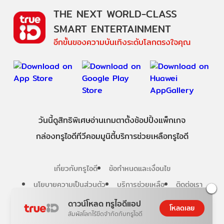
THE NEXT WORLD-CLASS
SMART ENTERTAINMENT
อีกขั้นของความบันเทิงระดับโลกตรงใจคุณ
วันนี้
ดู
สิทธิพิเศษ
อ่าน
เกม
ตาตั้ง
ช้อปปิ้ง
แพ็กเกจ
กล่องทรูไอดีทีวี
คอมมูนิตี้
บริการช่วยเหลือทรูไอดี
เกี่ยวกับทรูไอดี
ข้อกำหนดและเงื่อนไข
นโยบายความเป็นส่วนตัว
บริการช่วยเหลือ
ติดต่อเรา
ดาวน์โหลด ทรูไอดีแอป
โหลดเลย
Follow us
สัมผัสโลกไร้ขีดจำกัดกับทรูไอดี