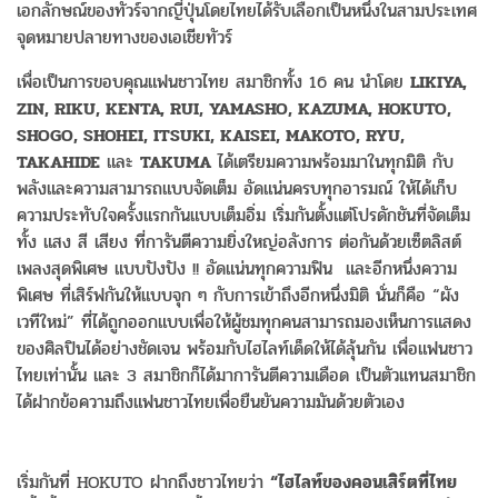
เอกลักษณ์ของทัวร์จากญี่ปุ่นโดยไทยได้รับเลือกเป็นหนึ่งในสามประเทศ
จุดหมายปลายทางของเอเชียทัวร์
เพื่อเป็นการขอบคุณแฟนชาวไทย สมาชิกทั้ง 16 คน นำโดย
LIKIYA,
ZIN, RIKU, KENTA, RUI, YAMASHO, KAZUMA, HOKUTO,
SHOGO, SHOHEI, ITSUKI, KAISEI, MAKOTO, RYU,
TAKAHIDE
และ
TAKUMA
ได้เตรียมความพร้อมมาในทุกมิติ กับ
พลังและความสามารถแบบจัดเต็ม อัดแน่นครบทุกอารมณ์ ให้ได้เก็บ
ความประทับใจครั้งแรกกันแบบเต็มอิ่ม เริ่มกันตั้งแต่โปรดักชันที่จัดเต็ม
ทั้ง แสง สี เสียง ที่การันตีความยิ่งใหญ่อลังการ ต่อกันด้วยเซ็ตลิสต์
เพลงสุดพิเศษ แบบปังปัง !! อัดแน่นทุกความฟิน
และอีกหนึ่งความ
พิเศษ ที่เสิร์ฟกันให้แบบจุก ๆ กับการเข้าถึงอีกหนึ่งมิติ นั่นก็คือ “ผัง
เวทีใหม่” ที่ได้ถูกออกแบบเพื่อให้ผู้ชมทุกคนสามารถมองเห็นการแสดง
ของศิลปินได้อย่างชัดเจน พร้อมกับไฮไลท์เด็ดให้ได้ลุ้นกัน เพื่อแฟนชาว
ไทยเท่านั้น และ 3 สมาชิกก็ได้มาการันตีความเดือด เป็นตัวแทนสมาชิก
ได้ฝากข้อความถึงแฟนชาวไทยเพื่อยืนยันความมันด้วยตัวเอง
เริ่มกันที่ HOKUTO ฝากถึงชาวไทยว่า
“
ไฮไลท์ของคอนเสิร์ตที่ไทย