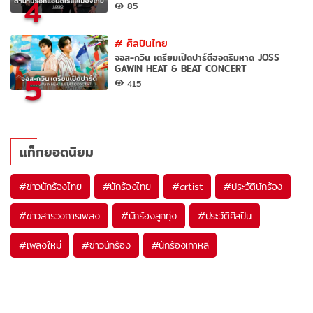
4
85
#
ศิลปินไทย
จอส-กวิน เตรียมเปิดปาร์ตี้ฮอตริมหาด JOSS
GAWIN HEAT & BEAT CONCERT
5
415
แท็กยอดนิยม
#
ข่าวนักร้องไทย
#
นักร้องไทย
#
artist
#
ประวัตินักร้อง
#
ข่าวสารวงการเพลง
#
นักร้องลูกทุ่ง
#
ประวัติศิลปิน
#
เพลงใหม่
#
ข่าวนักร้อง
#
นักร้องเกาหลี