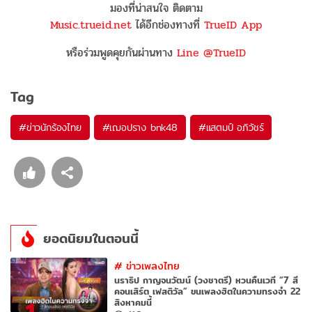
มองที่น่าสนใจ ติดตาม
Music.trueid.net
ได้อีกช่องทางที่
TrueID App
หรือร่วมพูดคุยกันผ่านทาง
Line @TrueID
Tag
#
ข่าวนักร้องไทย
#
เฌอปราง bnk48
#
แสตมป์ อภิวัชร์
ยอดนิยมในตอนนี้
#
ข่าวเพลงไทย
นราธิป กาญจนวัฒน์ (วงชาตรี) หวนคืนเวที “7 สี
คอนเสิร์ต เฟสติวัล” ขนเพลงฮิตในความทรงจำ 22
สิงหาคมนี้