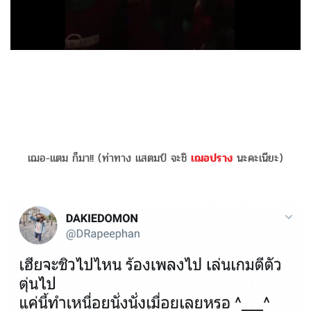
เฌอ-แตม ก็มา!! (ท่าทาง แสตมป์ จะชิ
เฌอปราง
นะคะเนียะ)