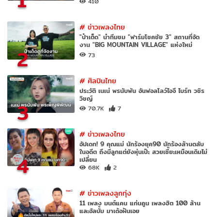
1
410
#
ข่าวเพลงไทย
"ป๋าเต็ด" นำทีมชม "ฟาร์มโชคชัย 3" สถานที่จัด
งาน "BIG MOUNTAIN VILLAGE" แห่งใหม่
2
73
#
ศิลปินไทย
ประวัติ เนเน่ พรนับพัน อันฟอลโลว์ไอจี ไบร์ท วชิร
วิชญ์
3
70.7K
7
#
ข่าวเพลงไทย
อัปเดท! 9 คุณแม่ นักร้องยุค90 นักร้องล้านตลับ
ในอดีต ถึงมีลูกแต่ยังหุ่นเป๊ะ สวยเซี๊ยะเหมือนเดิมไม่
4
เปลี่ยน
68K
2
#
ข่าวเพลงลูกทุ่ง
11 เพลง มนต์แคน แก่นคูน เพลงฮิต 100 ล้าน
และอัลบั้ม มาเด้อฝันเอย