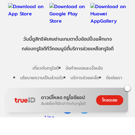
วันนี้
ดู
สิทธิพิเศษ
อ่าน
เกม
ตาตั้ง
ช้อปปิ้ง
แพ็กเกจ
กล่องทรูไอดีทีวี
คอมมูนิตี้
บริการช่วยเหลือทรูไอดี
เกี่ยวกับทรูไอดี
ข้อกำหนดและเงื่อนไข
นโยบายความเป็นส่วนตัว
บริการช่วยเหลือ
ติดต่อเรา
Follow us
ดาวน์โหลด ทรูไอดีแอป
โหลดเลย
สัมผัสโลกไร้ขีดจำกัดกับทรูไอดี
Copyright © True Digital Group Company Limited.
All rights reserved