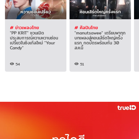
# ข่าวเพลงไทย
# ศิลปินไทย
"PP KRIT" ชวนเปิด
"manutsawee" เตรียมพาทุก
ประสบการณ์ความหวานซ่อน
บทเพลงสู่คอนเสิร์ตใหญ่ครั้ง
เปรี้ยวในซิงเกิลใหม่ "Your
แรก กดบัตรพร้อมกัน 30
Candy"
ส.ค.นี้
54
51