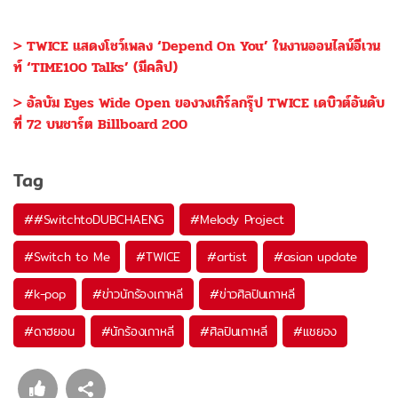
> TWICE แสดงโชว์เพลง ‘Depend On You’ ในงานออนไลน์อีเวน
ท์ ‘TIME100 Talks’ (มีคลิป)
> อัลบัม Eyes Wide Open ของวงเกิร์ลกรุ๊ป TWICE เดบิวต์อันดับ
ที่ 72 บนชาร์ต Billboard 200
Tag
#
#SwitchtoDUBCHAENG
#
Melody Project
#
Switch to Me
#
TWICE
#
artist
#
asian update
#
k-pop
#
ข่าวนักร้องเกาหลี
#
ข่าวศิลปินเกาหลี
#
ดาฮยอน
#
นักร้องเกาหลี
#
ศิลปินเกาหลี
#
แชยอง