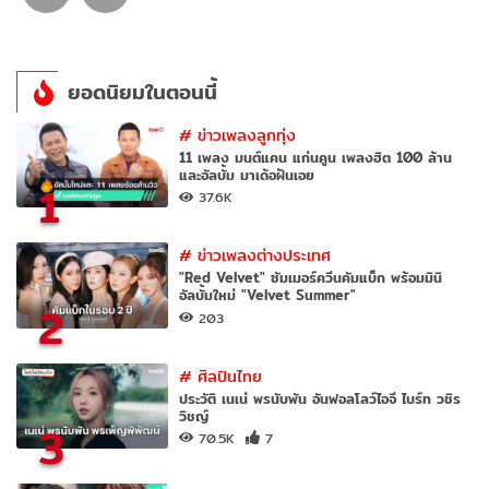
ยอดนิยมในตอนนี้
#
ข่าวเพลงลูกทุ่ง
11 เพลง มนต์แคน แก่นคูน เพลงฮิต 100 ล้าน
และอัลบั้ม มาเด้อฝันเอย
1
37.6K
#
ข่าวเพลงต่างประเทศ
"Red Velvet" ซัมเมอร์ควีนคัมแบ็ก พร้อมมินิ
อัลบั้มใหม่ "Velvet Summer"
2
203
#
ศิลปินไทย
ประวัติ เนเน่ พรนับพัน อันฟอลโลว์ไอจี ไบร์ท วชิร
วิชญ์
3
70.5K
7