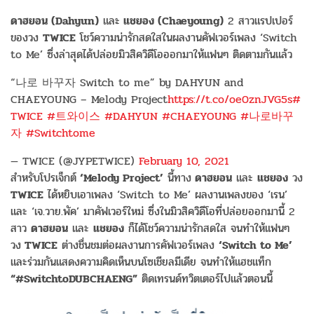
ดาฮยอน (Dahyun)
และ
แชยอง (Chaeyoung)
2 สาวแรปเปอร์
ของวง
TWICE
โชว์ความน่ารักสดใสในผลงานคัฟเวอร์เพลง ‘Switch
to Me’ ซึ่งล่าสุดได้ปล่อยมิวสิควิดีโอออกมาให้แฟนๆ ติดตามกันแล้ว
“나로 바꾸자 Switch to me” by DAHYUN and
CHAEYOUNG – Melody Project
https://t.co/oe0znJVG5s
#
TWICE
#트와이스
#DAHYUN
#CHAEYOUNG
#나로바꾸
자
#Switchtome
— TWICE (@JYPETWICE)
February 10, 2021
สำหรับโปรเจ็กต์
‘Melody Project’
นี้ทาง
ดาฮยอน
และ
แชยอง
วง
TWICE
ได้หยิบเอาเพลง ‘Switch to Me’ ผลงานเพลงของ ‘เรน’
และ ‘เจ.วาย.พัค’ มาคัฟเวอร์ใหม่ ซึ่งในมิวสิควิดีโอที่ปล่อยออกมานี้ 2
สาว
ดาฮยอน
และ
แชยอง
ก็ได้โชว์ความน่ารักสดใส จนทำให้แฟนๆ
วง
TWICE
ต่างชื่นชมต่อผลงานการคัฟเวอร์เพลง
‘Switch to Me’
และร่วมกันแสดงความคิดเห็นบนโซเชียลมีเดีย จนทำให้แฮชแท็ก
“#SwitchtoDUBCHAENG”
ติดเทรนด์ทวิตเตอร์ไปแล้วตอนนี้