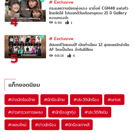
#
Exclusive
กระแสความนิยมพุ่งแรง มามิ้งค์ CGM48 แฟนทั่ว
ไทยจัดให้ โปรเจกต์วันเกิดอายุครบ 21 ปี Gallery
4
ความทรงจำ
6.9K
1
#
Exclusive
อัปเดทชีวิตแชมป์! เปิดทำเนียบ 12 สุดยอดนักล่าฝัน
AF ใครเป็นใคร จำกันได้ไหม
5
60.1K
4
แท็กยอดนิยม
#
ข่าวนักร้องไทย
#
นักร้องไทย
#
ประวัตินักร้อง
#
artist
#
ข่าวสารวงการเพลง
#
นักร้องลูกทุ่ง
#
ประวัติศิลปิน
#
เพลงใหม่
#
ข่าวนักร้อง
#
นักร้องเกาหลี