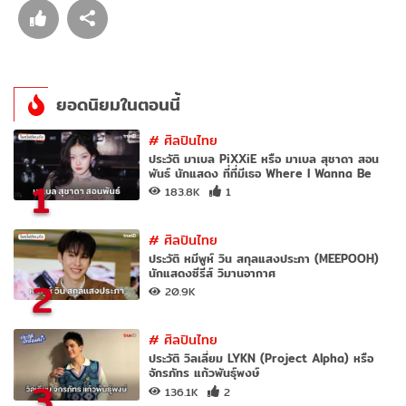
ยอดนิยมในตอนนี้
#
ศิลปินไทย
ประวัติ มาเบล PiXXiE หรือ มาเบล สุชาดา สอน
พันธ์ นักแสดง ที่ที่มีเธอ Where I Wanna Be
1
183.8K
1
#
ศิลปินไทย
ประวัติ หมีพูห์ วิน สกุลแสงประภา (MEEPOOH)
นักแสดงซีรีส์ วิมานอากาศ
2
20.9K
#
ศิลปินไทย
ประวัติ วิลเลี่ยม LYKN (Project Alpha) หรือ
จักรภัทร แก้วพันธุ์พงษ์
3
136.1K
2