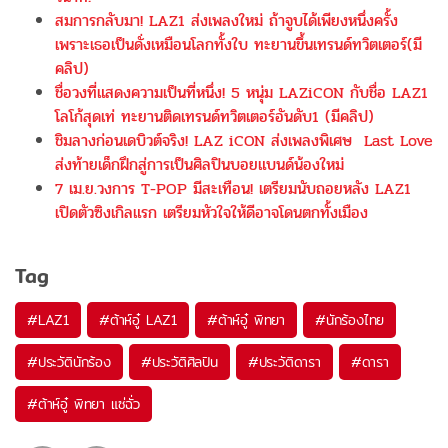
สมการกลับมา! LAZ1 ส่งเพลงใหม่ ถ้าจูบได้เพียงหนึ่งครั้ง
เพราะเธอเป็นดั่งเหมือนโลกทั้งใบ ทะยานขึ้นเทรนด์ทวิตเตอร์(มี
คลิป)
ชื่อวงที่แสดงความเป็นที่หนึ่ง! 5 หนุ่ม LAZiCON กับชื่อ LAZ1
โลโก้สุดเท่ ทะยานติดเทรนด์ทวิตเตอร์อันดับ1 (มีคลิป)
ชิมลางก่อนเดบิวต์จริง! LAZ iCON ส่งเพลงพิเศษ Last Love
ส่งท้ายเด็กฝึกสู่การเป็นศิลปินบอยแบนด์น้องใหม่
7 เม.ย.วงการ T-POP มีสะเทือน! เตรียมนับถอยหลัง LAZ1
เปิดตัวซิงเกิลแรก เตรียมหัวใจให้ดีอาจโดนตกทั้งเมือง
Tag
#
LAZ1
#
ต้าห์อู๋ LAZ1
#
ต้าห์อู๋ พิทยา
#
นักร้องไทย
#
ประวัตินักร้อง
#
ประวัติศิลปิน
#
ประวัติดารา
#
ดารา
#
ต้าห์อู๋ พิทยา แซ่ฉั่ว