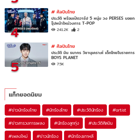
#
ศิลปินไทย
ประวัติ พร้อมเปิดวาร์ป 5 หนุ่ม วง PERSES บอยก
รุ๊ปหน้าใหม่วงการ T-POP
4
241.2K
2
#
ศิลปินไทย
ประวัติ มิน ธนากร วิชานุเคราะห์ เด็กไทยในรายการ
BOYS PLANET
5
7.5K
แท็กยอดนิยม
#
ข่าวนักร้องไทย
#
นักร้องไทย
#
ประวัตินักร้อง
#
artist
#
ข่าวสารวงการเพลง
#
นักร้องลูกทุ่ง
#
ประวัติศิลปิน
#
เพลงใหม่
#
ข่าวนักร้อง
#
นักร้องเกาหลี