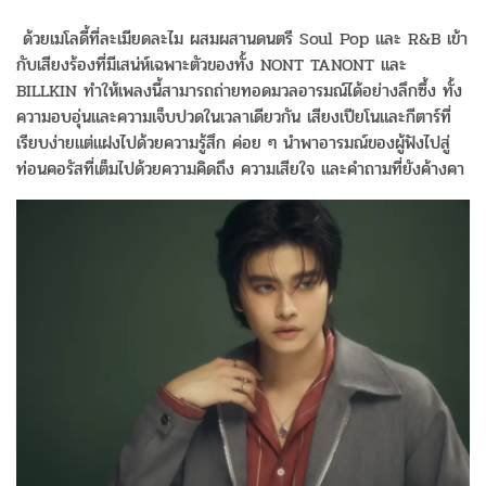
ด้วยเมโลดี้ที่ละเมียดละไม ผสมผสานดนตรี Soul Pop และ R&B เข้า
กับเสียงร้องที่มีเสน่ห์เฉพาะตัวของทั้ง NONT TANONT และ
BILLKIN ทำให้เพลงนี้สามารถถ่ายทอดมวลอารมณ์ได้อย่างลึกซึ้ง ทั้ง
ความอบอุ่นและความเจ็บปวดในเวลาเดียวกัน เสียงเปียโนและกีตาร์ที่
เรียบง่ายแต่แฝงไปด้วยความรู้สึก ค่อย ๆ นำพาอารมณ์ของผู้ฟังไปสู่
ท่อนคอรัสที่เต็มไปด้วยความคิดถึง ความเสียใจ และคำถามที่ยังค้างคา