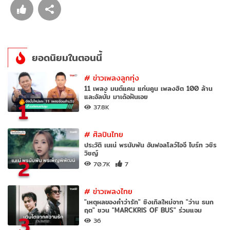
ยอดนิยมในตอนนี้
#
ข่าวเพลงลูกทุ่ง
11 เพลง มนต์แคน แก่นคูน เพลงฮิต 100 ล้าน
และอัลบั้ม มาเด้อฝันเอย
1
37.8K
#
ศิลปินไทย
ประวัติ เนเน่ พรนับพัน อันฟอลโลว์ไอจี ไบร์ท วชิร
วิชญ์
2
70.7K
7
#
ข่าวเพลงไทย
"เหตุผลของคำว่ารัก" ซิงเกิลใหม่จาก "ว่าน ธนก
ฤต" ชวน "MARCKRIS OF BUS" ร่วมแจม
3
36