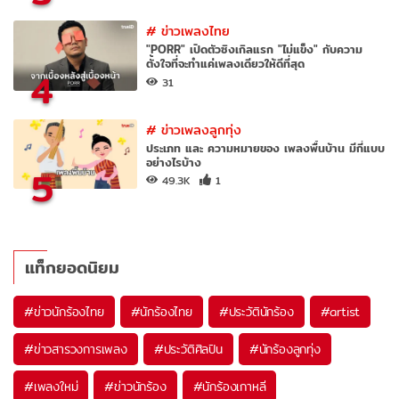
#
ข่าวเพลงไทย
"PORR" เปิดตัวซิงเกิลแรก "ไม่แข็ง" กับความ
ตั้งใจที่จะทำแค่เพลงเดียวให้ดีที่สุด
4
31
#
ข่าวเพลงลูกทุ่ง
ประเภท และ ความหมายของ เพลงพื้นบ้าน มีกี่แบบ
อย่างไรบ้าง
5
49.3K
1
แท็กยอดนิยม
#
ข่าวนักร้องไทย
#
นักร้องไทย
#
ประวัตินักร้อง
#
artist
#
ข่าวสารวงการเพลง
#
ประวัติศิลปิน
#
นักร้องลูกทุ่ง
#
เพลงใหม่
#
ข่าวนักร้อง
#
นักร้องเกาหลี