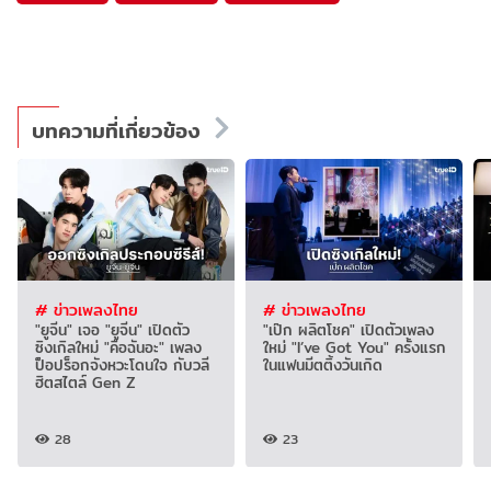
บทความที่เกี่ยวข้อง
# ข่าวเพลงไทย
# ข่าวเพลงไทย
"ยูจีน" เจอ "ยูจีน" เปิดตัว
"เป๊ก ผลิตโชค" เปิดตัวเพลง
ซิงเกิลใหม่ "คือฉันอะ" เพลง
ใหม่ "I’ve Got You" ครั้งแรก
ป็อปร็อกจังหวะโดนใจ กับวลี
ในแฟนมีตติ้งวันเกิด
ฮิตสไตล์ Gen Z
28
23