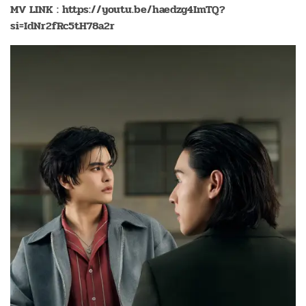
MV LINK : https://youtu.be/haedzg4ImTQ?
si=IdNr2fRc5tH78a2r