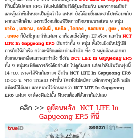
ที่วันนี้ได้ปล่อย EP.5 ให้แฟนได้เชียร์ได้ลุ้นพร้อมกัน นอกจากจะเชียร์
และลุ้นว่าทีมไหนจะเป็นผู้คว้าใจ แฟนๆ ยังได้อมยิ้มและฮาไปพร้อมๆกับ
พวกเขาอีกด้วย เพราะถึงจะต้องพิชิตภารกิจยากขนาดไหน 9 หนุ่ม
มาร์ค , แฮชาน , จอห์นนี่ , แทอิล , โดยอง , แจฮยอน , ยูตะ , จองอู
, แทยง
ก็ยังมีมุกมาให้แฟนๆ ฮาท้องแข็งได้ทุก EP.จริงๆ และใน
NCT
LIFE In Gapyeong EP.5
เรียกว่าทั้ง 9 หนุ่ม ตั้งใจแข็งขันปฏิบัติ
ภารกิจให้สำเร็จ กว่าจะพิชิตแต่ละด่านสำเร็จ ทั้ง 9 หนุ่มต้องแลกมา
ด้วยหยาดเหงื่อและพละกำลัง ซึ่งใน
NCT LIFE In Gapyeong EP.5
ทั้ง 9 หนุ่มจะพิชิตภารกิจได้อย่างไร ไปดูกันเลย แต่อย่าลืมในวันพรุ่งนี้
14 ก.ย. เราจะได้ฟินกันยาวๆ อีกใน
NCT LIFE In Gapyeong EP.6
16.00 น. ทาง TrueID เท่านั้น ใครยังไม่สมัคร แพ็กเกจทรูไอดี พลัส
สมัครไว้ได้เลย แอบบอกไว้ก่อนเลยว่า
NCT LIFE In Gapyeong
EP.6
แฟนๆ จะต้องฟินไม่ยั้ง ฟินจนต้องตีลังกากันไปเลย
คลิก >>
ดูย้อนหลัง NCT LIFE In
Gapyeong EP.5 ที่นี่