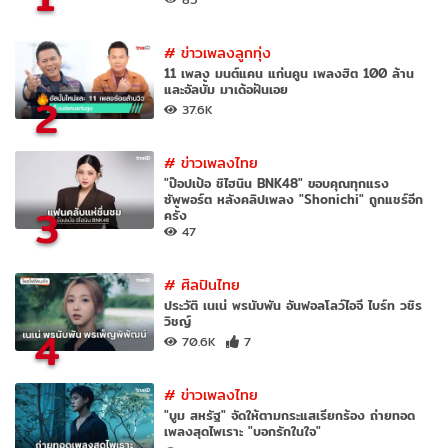
#
ข่าวเพลงลูกทุ่ง
11 เพลง มนต์แคน แก่นคูน เพลงฮิต 100 ล้าน
และอัลบั้ม มาเด้อฝันเอย
2
37.6K
#
ข่าวเพลงไทย
"ป๊อปเป้อ ชิไฮนิน BNK48" ขอบคุณทุกแรง
ซัพพอร์ต หลังคลิปเพลง "Shonichi" ถูกแชร์อีก
3
ครั้ง
47
#
ศิลปินไทย
ประวัติ เนเน่ พรนับพัน อันฟอลโลว์ไอจี ไบร์ท วชิร
วิชญ์
4
70.6K
7
#
ข่าวเพลงไทย
"บูม สหรัฐ" จัดให้ตามกระแสเรียกร้อง ถ่ายทอด
เพลงสุดไพเราะ "บอกรักในใจ"