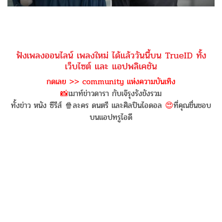
ฟังเพลงออนไลน์ เพลงใหม่ ได้แล้ววันนี้บน TrueID ทั้ง
เว็บไซต์ และ แอปพลิเคชัน
กดเลย >> community แห่งความบันเทิง
📸
เมาท์ข่าวดารา กับเจ๊รุงรังขังรวม
ทั้งข่าว หนัง ซีรีส์ 🍿ละคร ดนตรี และศิลปินไอดอล
😍
ที่คุณชื่นชอบ
บนแอปทรูไอดี