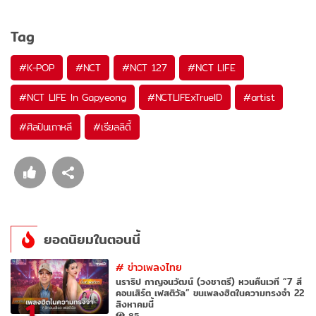
Tag
#
K-POP
#
NCT
#
NCT 127
#
NCT LIFE
#
NCT LIFE In Gapyeong
#
NCTLIFExTrueID
#
artist
#
ศิลปินเกาหลี
#
เรียลลิตี้
ยอดนิยมในตอนนี้
#
ข่าวเพลงไทย
นราธิป กาญจนวัฒน์ (วงชาตรี) หวนคืนเวที “7 สี
คอนเสิร์ต เฟสติวัล” ขนเพลงฮิตในความทรงจำ 22
1
สิงหาคมนี้
85