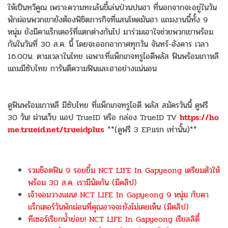
ให้เป็นทวีคูณ เพราะความทะเล้นขี้เล่นป่วนปนฮา ที่นอกจากจะอยู่ในวัน
พักผ่อนพวกเขายังต้องพิชิตภารกิจที่แสนโหดมันฮา แถมงานนี้ทั้ง 9
หนุ่ม ยังมีคาแร็กเตอร์ที่แตกต่างกันไป มาร่วมเอาใจช่วยพวกเขาพร้อม
กันในวันที่ 30 ส.ค. นี้ โดยจะออกอากาศทุกวัน จันทร์-อังคาร เวลา
16.00น. ตามเวลาในไทย เฉพาะที่แพ็กเกจทรูไอดีพลัส ฟินพร้อมเกาหลี
แถมมีซับไทย การันตีความฟินและฮาอย่างแน่นอน
ดูฟินพร้อมเกาหลี มีซับไทย ที่แพ็กเกจทรูไอดี พลัส สมัครวันนี้ ดูฟรี
30 วัน! ผ่านเว็บ แอป TrueID หรือ กล่อง TrueID TV
https://ho
me.trueid.net/trueidplus
**(ดูฟรี 3 EP.แรก เท่านั้น)**
รวมช็อตฟิน 9 รอยยิ้ม NCT LIFE In Gapyeong เตรียมตัวให้
พร้อม 30 ส.ค. เรามีนัดกัน (มีคลิป)
เจ้าจอมวางแผน! NCT LIFE In Gapyeong 9 หนุ่ม กับคา
แร็กเตอร์วันพักผ่อนที่คุณอาจจะยังไม่เคยเห็น (มีคลิป)
ทีเซอร์เรียกน้ำย่อย! NCT LIFE In Gapyeong เรียลลิตี้