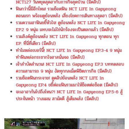
NCT127 วันหยุดสุดฮากับภารกิจสุดป่วน (มีคลิป)
ฟินกว่านี้มีอีกไหม! รวมช็อตฟิน NCT LIFE In Gapyeong
ตอนแรก พร้อมดูย้อนหลัง เสี่ยงโชคการเดินทางสุดฮา (มีคลิป)
รวมความฮาฟินขยี้หัวใจ! ดูย้อนหลัง NCT LIFE In Gapyeong
EP.2 9 หนุ่ม แทบจะไม่ใช่นักร้องจะเป็นตลกแล้ว (มีคลิป)
รวมลิงค์ดูย้อนหลัง NCT LIFE In Gapyeong ทุกตอน ทุก
EP. ที่นี่ที่เดียว (มีคลิป)
ทำไมหล่อเบอร์นี้! NCT LIFE In Gapyeong EP.3-4 9 หนุ่ม
ทำฟินหล่อกระชากใจฮาสนั่นจอ (มีคลิป)
เจ้าสําบัดสำนวน! NCT LIFE In Gapyeong EP.3 บททดสอบ
ความสามารถ 9 หนุ่ม งัดทุกกลเม็ดพิชิตภารกิจ (มีคลิป)
รวมช็อตฟินกระจาย! ดูคลิปย้อนหลัง NCT LIFE In
Gapyeong EP.4 ขยี้ต่อมฟินรวมมาให้ช็อตต่อช็อต (มีคลิป)
จะเอาฮากันไปถึงไหน?! NCT LIFE In Gapyeong EP.5-6 สู้
ประจันหน้า วางแผน สามัคคี สู้เต็มพลัง (มีคลิป)