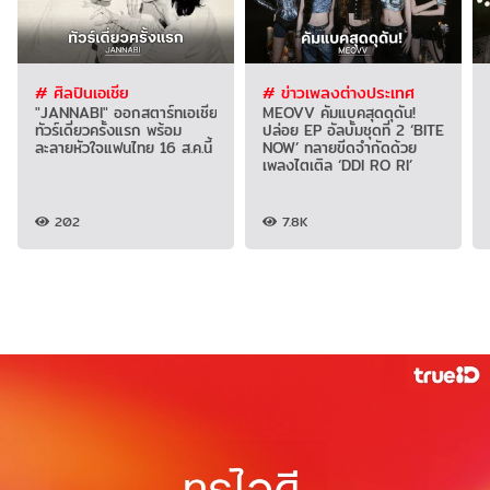
# ศิลปินเอเชีย
# ข่าวเพลงต่างประเทศ
"JANNABI" ออกสตาร์ทเอเชีย
MEOVV คัมแบคสุดดุดัน!
ทัวร์เดี่ยวครั้งแรก พร้อม
ปล่อย EP อัลบั้มชุดที่ 2 ‘BITE
ละลายหัวใจแฟนไทย 16 ส.ค.นี้
NOW’ ทลายขีดจำกัดด้วย
เพลงไตเติล ‘DDI RO RI’
202
7.8K