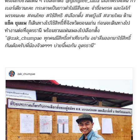
พร้อมกับชวนแฟน ๆ ไปเลือกตั้ง
@yinglee_lalla เลือกพรรคไหน กา
เบอร์เดียวนะคะ กระดาษเป็นขาวดำไม่มีสีนะคะ จำชื่อพรรค และโลโก้
พรรคนะคะ #คนไทย #ใช้สิทธิ #เลือกตั้ง #หญิงลี #สายไหม
ด้าน
แซ็ค ชุมแพ
ก็เดินทางไปใช้สิทธิ์ที่จังหวัดขอนแก่น ก่อนจะเดินทางไป
ทำงานต่อที่อุดรธานี พร้อมชวนแฟนเพลงไปเลือกตั้ง
"@zak_chumpae ทุกคนมีสิทธิ์เท่าเทียบกัน อย่าลืมออกมาใช้สิทธิ์
กันเด้อครับพี่น้องจ๊วดๆๆๆ บ่ายนี้พอกัน อุดรธานี"