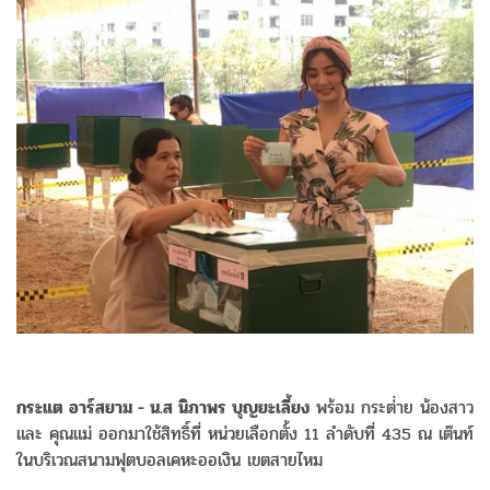
กระแต อาร์สยาม - น.ส นิภาพร บุญยะเลี้ยง
พร้อม กระต่่าย น้องสาว
และ คุณแม่ ออกมาใช้สิทธิ์ที่ หน่วยเลือกตั้ง 11 ลำดับที่ 435 ณ เต๊นท์
ในบริเวณสนามฟุตบอลเคหะออเงิน เขตสายไหม