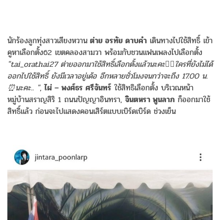
นักร้องลูกทุ่งสาวเสียงหวาน
ต่าย อรทัย ดาบคำ
เดินทางไปใช้สิทธิ์ เข้า
คูหาเลือกตั้ง62 เขตคลองสามวา พร้อมกับชวนแฟนเพลงไปเลือกตั้ง
"tai_orathai27 ต่ายออกมาใช้สิทธิ์เลือกตั้งแล้วนะคะ✍🏼ใครที่ยังไม่ได้
ออกไปใช้สิทธิ์ ยังมีเวลาอยู่เด้อ อีกหลายชั่วโมงจนกว่าจะถึง 17.00 น.
⏰นะคะ.. "
,
ไผ่ – พงศ์ธร ศรีจันทร์
ใช้สิทธิเลือกตั้ง บริเวณหน้า
หมู่บ้านสราญสิริ 1 ถนนปัญญาอินทรา,
จินตหรา พูนลาภ
ก็ออกมาใช้
สิทธิ์แล้ว ก่อนจะไปแสดงคอนเสิร์ตแบบเบิร์ดเบิร์ด ช่วงเย็น