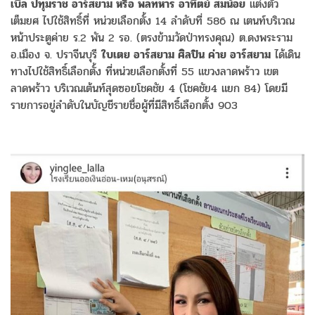
เบิ้ล ปทุมราช อาร์สยาม หรือ พลทหาร อาทิตย์ สมน้อย
แต่งตัว
เต็มยศ ไปใช้สิทธิ์ที่ หน่วยเลือกตั้ง 14 ลำดับที่ 586 ณ เตนท์บริเวณ
หน้าประตูค่าย ร.2 พัน 2 รอ. (ตรงข้ามวัดป่าทรงคุณ) ต.ดงพระราม
อ.เมือง จ. ปราจีนบุรี
ใบเตย อาร์สยาม ศิลปิน ค่าย อาร์สยาม
ได้เดิน
ทางไปใช้สิทธิ์เลือกตั้ง ที่หน่วยเลือกตั้งที่ 55 แขวงลาดพร้าว เขต
ลาดพร้าว บริเวณเต้นท์สุดซอยโชคชัย 4 (โชคชัย4 แยก 84) โดยมี
รายการอยู่ลำดับในบัญชีรายชื่อผู้ที่มีสิทธิ์เลือกตั้ง 903