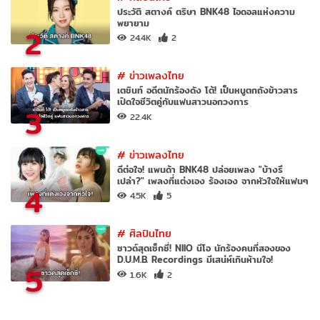
ประวัติ สตางค์ ตริษา BNK48 ไอดอลแห่งความ
พยายาม
2
24.4K
2
#
ข่าวเพลงไทย
เตชินท์ อดีตนักร้องดัง โต้! เป็นหนูตกถังข้าวสาร
เปิดใจชีวิตคู่กับแฟนสาวนอกวงการ
3
22.4K
#
ข่าวเพลงไทย
ดีต่อใจ! แพนด้า BNK48 ปล่อยเพลง "บ้างรึ
เปล่า?" เพลงที่แต่งเอง ร้องเอง จากหัวใจให้แฟนๆ
4
4.5K
5
#
ศิลปินไทย
ซาวด์สุดเซ็กซี่! NIIO นีโอ นักร้องคนที่สองของ
D.U.M.B. Recordings มีเสน่ห์เกินห้ามใจ!
5
1.6K
2