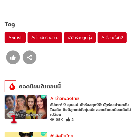
Tag
#
artist
#
ข่าวนักร้องไทย
#
นักร้องลูกทุ่ง
#
เลือกตั้ง62
ยอดนิยมในตอนนี้
#
ข่าวเพลงไทย
อัปเดท! 9 คุณแม่ นักร้องยุค90 นักร้องล้านตลับ
ในอดีต ถึงมีลูกแต่ยังหุ่นเป๊ะ สวยเซี๊ยะเหมือนเดิมไม่
1
เปลี่ยน
68K
2
#
ศิลปินไทย