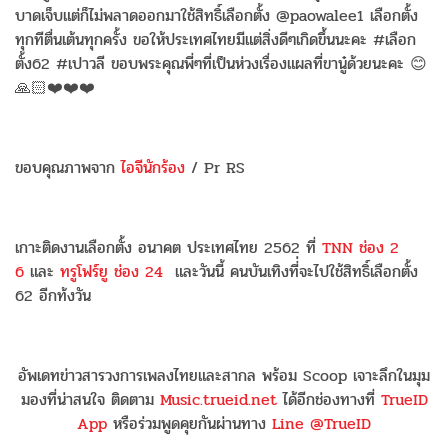
บาดเจ็บแต่ก็ไม่พลาดออกมาใช้สิทธิ์เลือกตั้ง @paowalee1 เลือกตั้ง
ทุกทีตื่นเต้นทุกครั้ง ขอให้ประเทศไทยมีแต่สิ่งดีๆเกิดขึ้นนะคะ #เลือก
ตั้ง62 #เปาวลี ขอบพระคุณพี่ๆที่เป็นห่วงเรื่องแผลที่ขานู๋ด้วยนะคะ 😊
🙏🏻❤️❤️❤️
ขอบคุณภาพจาก
ไอจีนักร้อง
/ Pr RS
เกาะติดงานเลือกตั้ง อนาคต ประเทศไทย 2562 ที่
TNN ช่อง 2
6
และ
ทรูโฟร์ยู ช่อง 24
และวันนี้ คนบันเทิงที่่จะไปใช้สิทธิ์เลือกตั้ง
62 อีกท้งวัน
อัพเดทข่าวสารวงการเพลงไทยและสากล พร้อม Scoop เจาะลึกในมุม
มองที่น่าสนใจ ติดตาม
Music.trueid.net
ได้อีกช่องทางที่
TrueID
App
หรือร่วมพูดคุยกันผ่านทาง
Line @TrueID