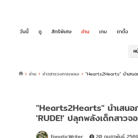
วันนี้
ดู
สิทธิพิเศษ
อ่าน
เกม
ตาตั้ง
หน
อ่าน
ข่าวสารวงการเพลง
"Hearts2Hearts" นำเสนอภาพ
"Hearts2Hearts" นำเสนอภาพ
'RUDE!' ปลุกพลังเด็กสาวจอ
FanaticWriter
20 กุมภาพันธ์ 2569