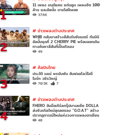
11 เพลง มนต์แคน แก่นคูน เพลงฮิต 100
1
ล้าน และอัลบั้ม มาเด้อฝันเอย
37.6K
#
ข่าวเพลงต่างประเทศ
WHIB กลับมาสร้างสีสันรับซัมเมอร์ กับมินิ
2
อัลบั้มชุดที่ 2 CHERRY PIE พร้อมออกเดิน
ทางค้นหาสีสันที่เป็นตัวเอง
49
#
ศิลปินไทย
ประวัติ เนเน่ พรนับพัน อันฟอลโลว์ไอจี
3
ไบร์ท วชิรวิชญ์
70.5K
7
#
ข่าวเพลงต่างประเทศ
F.HERO จับมือเกิร์ลกรุ๊ปมาเลเซีย DOLLA
4
ส่งซิงเกิลใหม่สุดสตรอง “G.O.A.T” สร้าง
ปรากฏการณ์ใหม่แห่งวงการเพลงอาเซียน
48