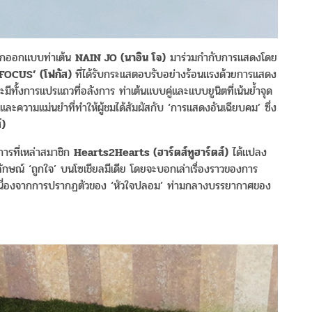
นักออกแบบท่าเต้น
NAIN JO (
นาอิน
โจ
)
มาร่วมกำกับการแสดงโดย
‘FOCUS’ (
โฟกัส
)
ที่ได้รับกระแสตอบรับอย่างร้อนแรงด้วยการแสดง
ีทั้งการแปรแถวที่อลังการ ท่าเต้นแบบคู่และแบบยูนิตที่เน้นย้ำจุด
ะความแม่นยำที่ทำให้ผู้ชมได้สัมผัสกับ ‘การแสดงอันเฉียบคม’ ซึ่ง
์
)
การที่เหล่าสมาชิก
Hearts2Hearts (
ฮาร์ตส์ทูฮาร์ตส์
)
ได้แปลง
ักษณ์ ‘ถูกใจ’ บนโซเชียลมีเดีย โดยจะบอกเล่าเรื่องราวของการ
งไปเนื่องจากการปรากฏตัวของ ‘หัวใจปลอม’ ท่ามกลางบรรยากาศของ