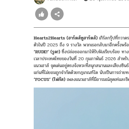
Hearts2Hearts (
ฮาร์ตส์ทูฮาร์ตส์
)
เกิร์ลกรุ๊ปที่กว
ตัวในปี 2025 ถึง 9 รางวัล พวกเธอกลับมาอีกครั้งพร้อม
‘RUDE!’ (
รูด
!)
ซึ่งปล่อยออกมาให้รับฟังเรียบร้อย ทา
เวลาประเทศไทยของวันที่ 20 กุมภาพันธ์ 2026 สำหรับ
แนวเฮาส์ จุดเด่นอยู่ตรงจังหวะที่สนุกสนานและเสียงซินธ์
แก่นที่ไม่ยอมถูกจำกัดด้วยกฎเกณฑ์ใด นับเป็นการถ่าย
‘FOCUS’ (
โฟกัส
)
เพลงแนวเฮาส์ที่มีอารมณ์สุดเท่และชิ