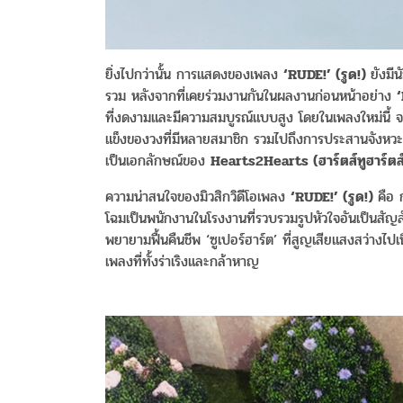
ยิ่งไปกว่านั้น การแสดงของเพลง
‘RUDE!’ (
รูด
!)
ยังมี
รวม หลังจากที่เคยร่วมงานกันในผลงานก่อนหน้าอย่าง
ที่งดงามและมีความสมบูรณ์แบบสูง โดยในเพลงใหม่นี้ จะม
แข็งของวงที่มีหลายสมาชิก รวมไปถึงการประสานจังหวะแล
เป็นเอกลักษณ์ของ
Hearts2Hearts (
ฮาร์ตส์ทูฮาร์ตส
ความน่าสนใจของมิวสิกวิดีโอเพลง
‘RUDE!’ (
รูด
!)
คือ 
โฉมเป็นพนักงานในโรงงานที่รวบรวมรูปหัวใจอันเป็นสัญล
พยายามฟื้นคืนชีพ ‘ซูเปอร์ฮาร์ต’ ที่สูญเสียแสงสว่า
เพลงที่ทั้งร่าเริงและกล้าหาญ