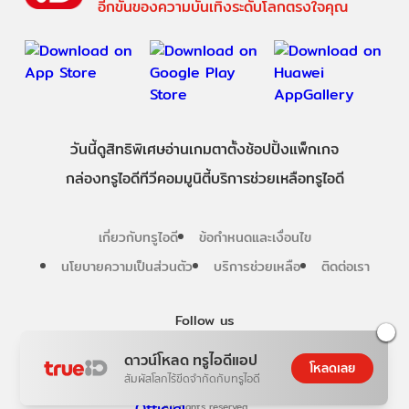
อีกขั้นของความบันเทิงระดับโลกตรงใจคุณ
วันนี้
ดู
สิทธิพิเศษ
อ่าน
เกม
ตาตั้ง
ช้อปปิ้ง
แพ็กเกจ
กล่องทรูไอดีทีวี
คอมมูนิตี้
บริการช่วยเหลือทรูไอดี
เกี่ยวกับทรูไอดี
ข้อกำหนดและเงื่อนไข
นโยบายความเป็นส่วนตัว
บริการช่วยเหลือ
ติดต่อเรา
Follow us
ดาวน์โหลด ทรูไอดีแอป
โหลดเลย
สัมผัสโลกไร้ขีดจำกัดกับทรูไอดี
Copyright © True Digital Group Company Limited.
All rights reserved