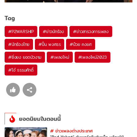
Tag
#
P2WARSHIP
#
ข่าวนักร้อง
#
ข่าวสารวงการเพลง
#
นักร้องไทย
#
ปั้น พงศธร
#
ป๋วย คงยศ
#
ยิ่งยง ยอดบัวงาม
#
เพลงใหม่
#
เพลงใหม่2023
#
โอ๋ ธรรมศักดิ์
ยอดนิยมในตอนนี้
#
ข่าวเพลงต่างประเทศ
"Red Velvet" ซัมเมอร์ควีนคัมแบ็ก พร้อมมินิ