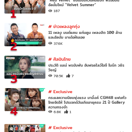
อัลบั้มใหม่ "Velvet Summer"
1
187
#
ข่าวเพลงลูกทุ่ง
11 เพลง มนต์แคน แก่นคูน เพลงฮิต 100 ล้าน
และอัลบั้ม มาเด้อฝันเอย
2
37.6K
#
ศิลปินไทย
ประวัติ เนเน่ พรนับพัน อันฟอลโลว์ไอจี ไบร์ท วชิร
วิชญ์
3
70.5K
7
#
Exclusive
กระแสความนิยมพุ่งแรง มามิ้งค์ CGM48 แฟนทั่ว
ไทยจัดให้ โปรเจกต์วันเกิดอายุครบ 21 ปี Gallery
4
ความทรงจำ
6.8K
1
#
Exclusive