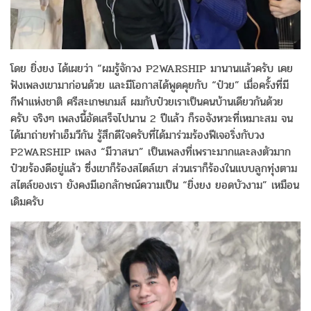
โดย ยิ่งยง ได้เผยว่า “ผมรู้จักวง P2WARSHIP มานานแล้วครับ เคย
ฟังเพลงเขามาก่อนด้วย และมีโอกาสได้พูดคุยกับ “ป๋วย” เมื่อครั้งที่มี
กีฬาแห่งชาติ ศรีสะเกษเกมส์ ผมกับป๋วยเราเป็นคนบ้านเดียวกันด้วย
ครับ จริงๆ เพลงนี้อัดเสร็จไปนาน 2 ปีแล้ว ก็รอจังหวะที่เหมาะสม จน
ได้มาถ่ายทำเอ็มวีกัน รู้สึกดีใจครับที่ได้มาร่วมร้องฟีเจอริ่งกับวง
P2WARSHIP เพลง “มีวาสนา” เป็นเพลงที่เพราะมากและลงตัวมาก
ป๋วยร้องดีอยู่แล้ว ซึ่งเขาก็ร้องสไตล์เขา ส่วนเราก็ร้องในแบบลูกทุ่งตาม
สไตล์ของเรา ยังคงมีเอกลักษณ์ความเป็น “ยิ่งยง ยอดบัวงาม” เหมือน
เดิมครับ