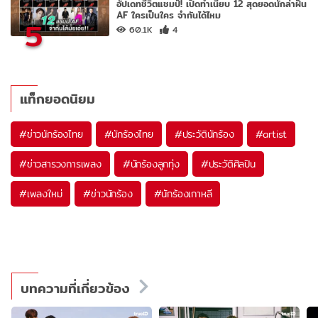
อัปเดทชีวิตแชมป์! เปิดทำเนียบ 12 สุดยอดนักล่าฝัน
AF ใครเป็นใคร จำกันได้ไหม
5
60.1K
4
แท็กยอดนิยม
#
ข่าวนักร้องไทย
#
นักร้องไทย
#
ประวัตินักร้อง
#
artist
#
ข่าวสารวงการเพลง
#
นักร้องลูกทุ่ง
#
ประวัติศิลปิน
#
เพลงใหม่
#
ข่าวนักร้อง
#
นักร้องเกาหลี
บทความที่เกี่ยวข้อง