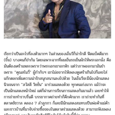
เรียกว่าเป็นอะไรที่ลงตัวมากๆ ในส่วนของเอ็มวีก็น่ารักดี ฟีดแบ็คดีมาก
(ยิ้ม) บางคนก็ขำกัน โดยเฉพาะฉากที่ผมเข็นรถเข็นผักให้พระเอกนั่ง คือ
มันต้องเศร้าแหละเพราะว่าพระเอกเขาอกหัก แต่ว่าภาพออกมามันขำ
เพราะ “คุณสโนวี่” ผู้กำกับฯ เขาไม่อยากให้เพลงดูเศร้าเกินไปก็เลยใส่
แก๊กตลกเพิ่มความน่ารักสนุกสนานลงไปด้วย ในเอ็มวีจะมีน้องนักแสดง
นิวเจนจาก “สวัสดี วิชชั่น” มาร่วมแสดงด้วย ทุกคนเก่งมาก แม้ว่าจะ
เป็นนักแสดงหน้าใหม่ แต่ก็ผ่านการเรียนการแสดงกันมาแล้ว เลยทำให้
การถ่ายทำราบรื่นดี บรรยากาศถ่ายทำก็คึกคักมาก เราถ่ายทำกันที่
ตลาดชัชวาล คลอง 7 ลำลูกกา ก็เลยมีนักแสดงสมทบเป็นพ่อค้าแม่ค้า
และชาวบ้านที่มาจับจ่ายซื้อของในตลาดร่วมแสดงด้วย สามารถฟังเพลง