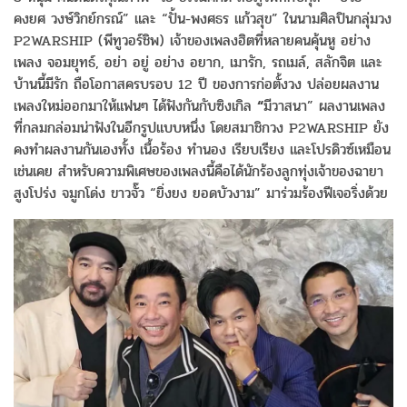
คงยศ วงษ์วิกย์กรณ์” และ “ปั้น-พงศธร แก้วสุข” ในนามศิลปินกลุ่มวง
P2WARSHIP (พีทูวอร์ชิพ) เจ้าของเพลงฮิตที่หลายคนคุ้นหู อย่าง
เพลง จอมยุทธ์, อย่า อยู่ อย่าง อยาก, เมารัก, รถเมล์, สลักจิต และ
บ้านนี้มีรัก ถือโอกาสครบรอบ 12 ปี ของการก่อตั้งวง ปล่อยผลงาน
เพลงใหม่ออกมาให้แฟนๆ ได้ฟังกันกับซิงเกิล
“
มีวาสนา” ผลงานเพลง
ที่กลมกล่อมน่าฟังในอีกรูปแบบหนึ่ง โดยสมาชิกวง P2WARSHIP ยัง
คงทำผลงานกันเองทั้ง เนื้อร้อง ทำนอง เรียบเรียง และโปรดิวซ์เหมือน
เช่นเคย สำหรับความพิเศษของเพลงนี้คือได้นักร้องลูกทุ่งเจ้าของฉายา
สูงโปร่ง จมูกโด่ง ขาวจั๊ว “ยิ่งยง ยอดบัวงาม” มาร่วมร้องฟีเจอริ่งด้วย