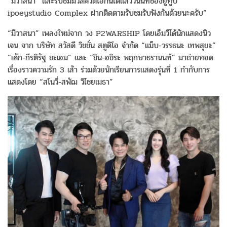
“มีวาสนา” และรับชมมิวสิควิดีโอกันได้แล้ววันนี้ที่ช่องยูทูบ
ipoeystudio Complex ฝากติดตามรับชมรับฟังกันด้วยนะครับ”
“มีวาสนา” เพลงใหม่จาก วง P2WARSHIP โดยเอ็มวีได้นักแสดงนิว
เจน จาก บริษัท สวัสดี วิชชั่น สตูดิโอ จำกัด “แม็บ-วรรธนะ เทพสุยะ”
“เค้ก-กีรติรัฐ ชะเอม” และ “ชิน-อชิระ พฤกษาธรานนท์” มาถ่ายทอด
เรื่องราวความรัก 3 เส้า ร่วมด้วยนักเรียนการแสดงรุ่นที่ 1 กำกับการ
แสดงโดย “สโนวี่-สพัฌ วิไชยเมธา”