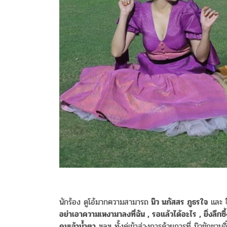
นักร้อง ดูโอ้มากความสามารถ
นิว นภัสสร ภูธรใจ
และ
จ
อย่าเอาความเหงามาลงที่ฉัน , รอแล้วได้อะไร , ยิ่งลึกซึ้งย
คนเจ้าน้ำตา
ฯลฯ ทั้งคู่เข้าสู่วงการด้วยการที่ นิวชักชวน