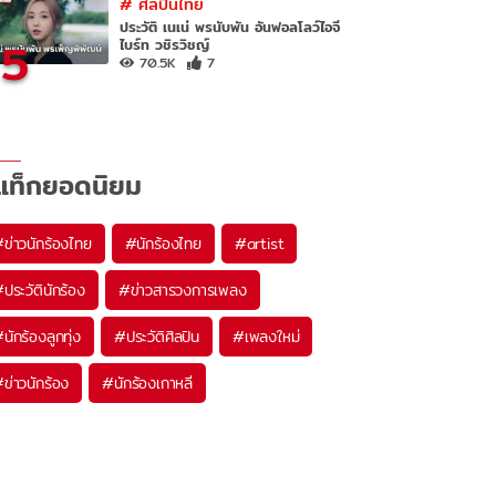
#
ศิลปินไทย
ประวัติ เนเน่ พรนับพัน อันฟอลโลว์ไอจี
5
ไบร์ท วชิรวิชญ์
70.5K
7
แท็กยอดนิยม
#
ข่าวนักร้องไทย
#
นักร้องไทย
#
artist
#
ประวัตินักร้อง
#
ข่าวสารวงการเพลง
#
นักร้องลูกทุ่ง
#
ประวัติศิลปิน
#
เพลงใหม่
#
ข่าวนักร้อง
#
นักร้องเกาหลี