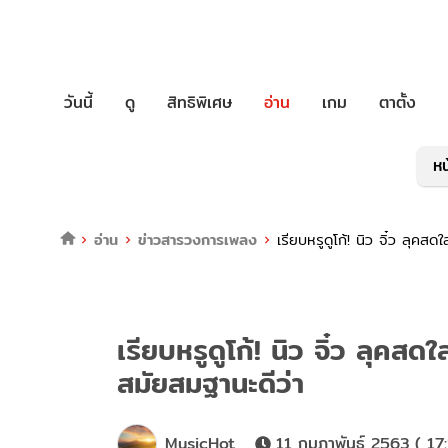
วันนี้
ดู
สิทธิพิเศษ
อ่าน
เกม
ตาตั้ง
หน
อ่าน
ข่าวสารวงการเพลง
เรียบหรูดูโก้! นิว จิ๋ว ลุคสด
เรียบหรูดูโก้! นิว จิ๋ว ลุคสด
สมัยสมฐานะดีว่า
MusicHot
11 กุมภาพันธ์ 2563 ( 17