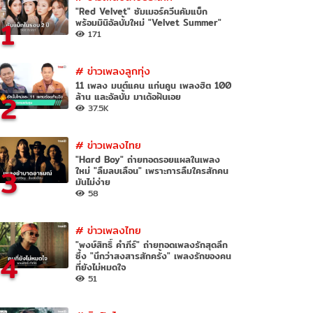
"Red Velvet" ซัมเมอร์ควีนคัมแบ็ก
1
พร้อมมินิอัลบั้มใหม่ "Velvet Summer"
171
#
ข่าวเพลงลูกทุ่ง
11 เพลง มนต์แคน แก่นคูน เพลงฮิต 100
2
ล้าน และอัลบั้ม มาเด้อฝันเอย
37.5K
#
ข่าวเพลงไทย
"Hard Boy" ถ่ายทอดรอยแผลในเพลง
3
ใหม่ "ลืมลบเลือน" เพราะการลืมใครสักคน
มันไม่ง่าย
58
#
ข่าวเพลงไทย
"พงษ์สิทธิ์ คำภีร์" ถ่ายทอดเพลงรักสุดลึก
4
ซึ้ง "นึกว่าสงสารสักครั้ง" เพลงรักของคน
ที่ยังไม่หมดใจ
51