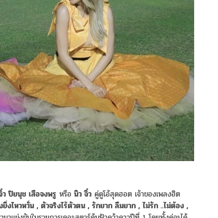
ิ๋ว ปิยนุช เสือจงพรู
หรือ
นิว จิ๋ว
คู่ดูโอ้สุดฮอต เจ้าของเพลงฮิต
ิ่งไหวหวั่น , ตัวจริงไร้ตัวตน , รักยาก ลืมยาก , ไม่รัก ..ไม่ต้อง ,
จิ๋วมาแข่งขันในรายการเดอะสตาร์ค้นฟ้าคว้าดาวปีที่ 1 โดยทั้งคู่จะได้