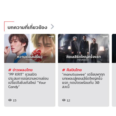
บทความที่เกี่ยวข้อง
# ข่าวเพลงไทย
# ศิลปินไทย
"PP KRIT" ชวนเปิด
"manutsawee" เตรียมพาทุก
ประสบการณ์ความหวานซ่อน
บทเพลงสู่คอนเสิร์ตใหญ่ครั้ง
เปรี้ยวในซิงเกิลใหม่ "Your
แรก กดบัตรพร้อมกัน 30
Candy"
ส.ค.นี้
15
12