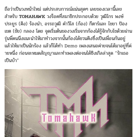
ถือว่าเป็นวงหน้าใหม่ แต่ประสบการณ์แน่นสุดๆ เลยของเวลานี้เลย
สำหรับ
TOMAHAWK
วงร็อคที่สมาชิกประกอบด้วย วุฒิไกร พงษ์
ประยูร (คิง) ร้องนำ, อรรถวุฒิ คำวิไส (ก้อง) กีตาร์และ ไชยา ป้อง
เขต (ชัย) กลอง โดย จุดเริ่มต้นของวงเริ่มจากก้
องได้รู้จักกับไชด้วยผ่าน
รุ่นพี่
คนนึงแนะนำให้มาทำวงจากนั้นก้
องได้ชวนคิงซึ่งเป็นเพื่อนกั
นอยู่
แล้วให้มาเป็นนักร้อง แล้วก็ได้ทำ Demo เพลงเสนอค่ายจนได้มาอยู่ที่ค่
ายหนึ่ง ก่อนจะหมดสัญญาและทำเพลงต่
อจนได้ซิงเกิลล่าสุด “รักเธอ
เป็นบ้า”