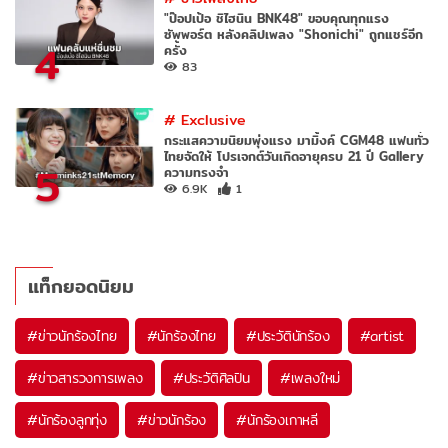
"ป๊อปเป้อ ชิไฮนิน BNK48" ขอบคุณทุกแรง
ซัพพอร์ต หลังคลิปเพลง "Shonichi" ถูกแชร์อีก
4
ครั้ง
83
#
Exclusive
กระแสความนิยมพุ่งแรง มามิ้งค์ CGM48 แฟนทั่ว
ไทยจัดให้ โปรเจกต์วันเกิดอายุครบ 21 ปี Gallery
5
ความทรงจำ
6.9K
1
แท็กยอดนิยม
#
ข่าวนักร้องไทย
#
นักร้องไทย
#
ประวัตินักร้อง
#
artist
#
ข่าวสารวงการเพลง
#
ประวัติศิลปิน
#
เพลงใหม่
#
นักร้องลูกทุ่ง
#
ข่าวนักร้อง
#
นักร้องเกาหลี