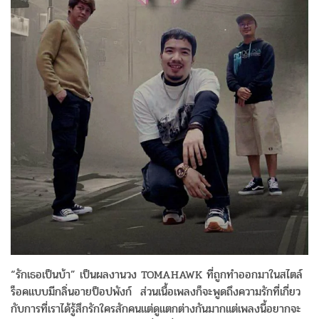
“รักเธอเป็นบ้า” เป็นผลงานวง TOMAHAWK ที่ถูกทำออกมาในสไตล์
ร็อคแบบมี
กลิ่นอายป็อปพังก์ ส่วนเนื้อเพลงก็จะพูดถึงความรั
กที่เกี่ยว
กับการที่เราได้รู้สึ
กรักใครสักคนแต่ดูแตกต่างกั
นมากแต่เพลงนี้อยากจะ