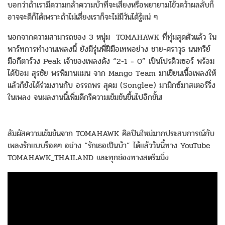
บอกว่าถ้
าเรามีความกล้าความบ้าที่จะเสี่
ยงหรือพยายามไข้วคว้าผลลับก็
อาจจะดีก็ได้เพราะถ้าไม่เสี่
ยงเราก็จะไม่มีวันได้รู้แน่ ๆ
นอกจากความสามารถของ 3 หนุ่ม TOMAHAWK ที่ทุ่มสุดตัวแล้ว ใน
พาร์ทการทำงานเพลงนี้ ยังมีรุ่นพี่ฝีมือเทพอย่าง ชาย-ศราวุธ นนทรีย์
มือกีตาร์วง Peak เจ้าของเพลงดัง “2-1 = 0” เป็นโปรดิวเซอร์ พร้อม
ได้ป้อม สุรชัย พรพิมานแมน จาก Mango Team มาเขียนเนื้อเพลงให้
แล้วก็ยังได้ร่วมงานกับ อรรถพร สุคม (Songlee) มามิกซ์มาสเตอร์ริ่ง
ในเพลง จนผลงานนี้เพิ่มดีกรีความเข้มข้
นขึ้นไปอีกขั้น!
สัมผัสความเข้มข้นจาก TOMAHAWK ศิลปินใหม่มากประสบการณ์กั
บ
เพลงรักแบบร็อคๆ อย่าง “รักเธอเป็นบ้า” ได้แล้ววันนี้ทาง YouTube
TOMAHAWK_THAILAND และทุกช่องทางสตรีมมิ่ง