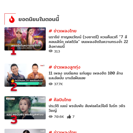
ยอดนิยมในตอนนี้
#
ข่าวเพลงไทย
นราธิป กาญจนวัฒน์ (วงชาตรี) หวนคืนเวที “7 สี
คอนเสิร์ต เฟสติวัล” ขนเพลงฮิตในความทรงจำ 22
1
สิงหาคมนี้
313
#
ข่าวเพลงลูกทุ่ง
11 เพลง มนต์แคน แก่นคูน เพลงฮิต 100 ล้าน
และอัลบั้ม มาเด้อฝันเอย
2
37.7K
#
ศิลปินไทย
ประวัติ เนเน่ พรนับพัน อันฟอลโลว์ไอจี ไบร์ท วชิร
วิชญ์
3
70.6K
7
#
ข่าวเพลงไทย