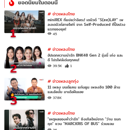
ยอดนิยมในตอนนี้
#
ข่าวเพลงไทย
miniREX ที่แปลว่าอิสระ! เดบิวต์ “S(ee)LAY” เพ
ลงเดบิวต์สายไฟท์ จาก Self-Produced ทีป็อปวง
1
แรกของยุค!
45
#
ข่าวเพลงไทย
อัปเดทความน่ารัก BNK48 Gen 2 รุ่นนี้ เก่ง และ
ดี โปรไฟล์เด่นทุกคน!
2
39.5K
1
#
ข่าวเพลงลูกทุ่ง
11 เพลง มนต์แคน แก่นคูน เพลงฮิต 100 ล้าน
และอัลบั้ม มาเด้อฝันเอย
3
37.8K
#
ข่าวเพลงไทย
"เหตุผลของคำว่ารัก" ซิงเกิลใหม่จาก "ว่าน ธนก
ฤต" ชวน "MARCKRIS OF BUS" ร่วมแจม
36