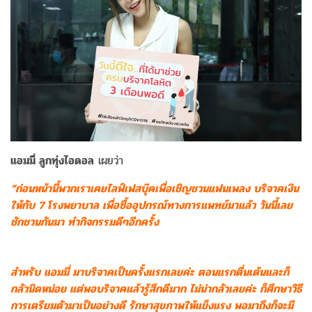
แอมมี่ ลูกทุ่งไอดอล
เผยว่า
“ก่อนหน้านี้พวกเราเคยไลฟ์เฟสบุ๊คเพื่อเชิญชวนแฟนเพลง บริจาคเงิน
ให้กับ 7 โรงพยาบาล เพื่อซื้ออุปกรณ์ทางการแพทย์มาแล้ว วันนี้เลย
ชักชวนกันมา ทำกิจกรรมดีๆอีกครั้ง
สำหรับ แอมมี่ มาบริจาคเป็นครั้งแรกเลยค่ะ ตอนแรกตื่นเต้นและก็
กลัวนิดหน่อย แต่พอบริจาคแล้วรู้สึกดีมาก ไม่น่ากลัวเลยค่ะ ก็ศึกษาวิธี
การเตรียมตัวมาเป็นอย่างดี รักษาสุขภาพให้แข็งแรง พอมาถึงก็จะมี