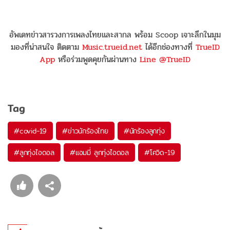
อัพเดทข่าวสารวงการเพลงไทยและสากล พร้อม Scoop เจาะลึกในมุม
มองที่น่าสนใจ ติดตาม
Music.trueid.net
ได้อีกช่องทางที่
TrueID
App
หรือร่วมพูดคุยกันผ่านทาง
Line @TrueID
Tag
#
covid-19
#
ข่าวนักร้องไทย
#
นักร้องลูกทุ่ง
#
ลูกทุ่งไอดอล
#
แอมมี่ ลูกทุ่งไอดอล
#
โควิด-19