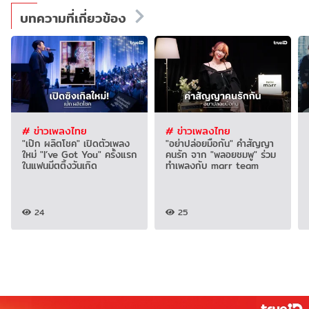
บทความที่เกี่ยวข้อง
# ข่าวเพลงไทย
# ข่าวเพลงไทย
"เป๊ก ผลิตโชค" เปิดตัวเพลง
"อย่าปล่อยมือกัน" คำสัญญา
ใหม่ "I’ve Got You" ครั้งแรก
คนรัก จาก "พลอยชมพู" ร่วม
ในแฟนมีตติ้งวันเกิด
ทำเพลงกับ marr team
24
25