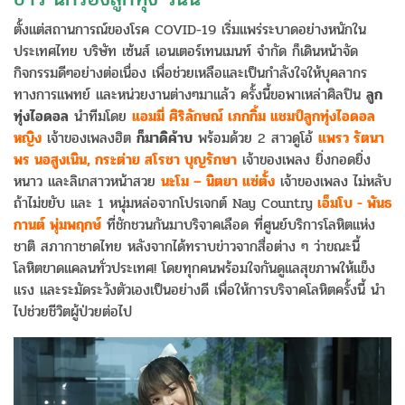
ตั้งแต่สถานการณ์ของโรค COVID-19 เริ่มแพร่ระบาดอย่างหนักใน
ประเทศไทย บริษัท เซ้นส์ เอนเตอร์เทนเมนท์ จำกัด ก็เดินหน้าจัด
กิจกรรมดีๆอย่างต่อเนื่อง เพื่อช่วยเหลือและเป็นกำลังใจให้บุคลากร
ทางการแพทย์ และหน่วยงานต่างๆมาแล้ว ครั้งนี้ขอพาเหล่าศิลปิน
ลูก
ทุ่งไอดอล
นำทีมโดย
แอมมี่ ศิริลักษณ์ เภกกิ้ม แชมป์ลูกทุ่งไอดอล
หญิง
เจ้าของเพลงฮิต
ก็มาดิค้าบ
พร้อมด้วย 2 สาวดูโอ้
แพรว รัตนา
พร นอสูงเนิน, กระต่าย สโรชา บุญรักษา
เจ้าของเพลง ยิ่งกอดยิ่ง
หนาว และลิเกสาวหน้าสวย
นะโม – นิตยา แซ่ตั้ง
เจ้าของเพลง ไม่หลับ
ถ้าไม่ขยับ และ 1 หนุ่มหล่อจากโปรเจกต์ Nay Country
เอ็มโบ - พันธ
กานต์ พุ่มพฤกษ์
ที่ชักชวนกันมาบริจาคเลือด ที่ศูนย์บริการโลหิตแห่ง
ชาติ สภากาชาดไทย หลังจากได้ทราบข่าวจากสื่อต่าง ๆ ว่าขณะนี้
โลหิตขาดแคลนทั่วประเทศ! โดยทุกคนพร้อมใจกันดูแลสุขภาพให้แข็ง
แรง และระมัดระวังตัวเองเป็นอย่างดี เพื่อให้การบริจาคโลหิตครั้งนี้ นำ
ไปช่วยชีวิตผู้ป่วยต่อไป