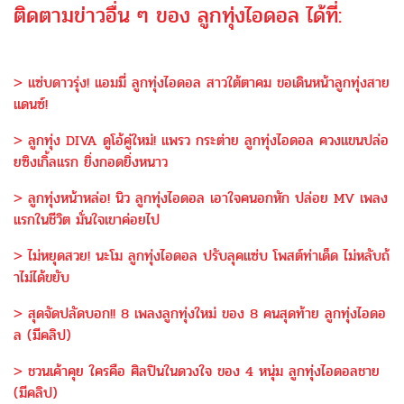
ติดตามข่าวอื่น ๆ ของ ลูกทุ่งไอดอล ได้ที่:
> แซ่บดาวรุ่ง! แอมมี่ ลูกทุ่งไอดอล สาวใต้ตาคม ขอเดินหน้าลูกทุ่งสาย
แดนซ์!
> ลูกทุ่ง DIVA ดูโอ้คู่ใหม่! แพรว กระต่าย ลูกทุ่งไอดอล ควงแขนปล่อ
ยซิงเกิ้ลแรก ยิ่งกอดยิ่งหนาว
> ลูกทุ่งหน้าหล่อ! นิว ลูกทุ่งไอดอล เอาใจคนอกหัก ปล่อย MV เพลง
แรกในชีวิต มั่นใจเขาค่อยไป
> ไม่หยุดสวย! นะโม ลูกทุ่งไอดอล ปรับลุคแซ่บ โพสต์ท่าเด็ด ไม่หลับถ้
าไม่ได้ขยับ
> สุดจัดปลัดบอก!! 8 เพลงลูกทุ่งใหม่ ของ 8 คนสุดท้าย ลูกทุ่งไอดอ
ล (มีคลิป)
> ชวนเค้าคุย ใครคือ ศิลปินในดวงใจ ของ 4 หนุ่ม ลูกทุ่งไอดอลชาย
(มีคลิป)