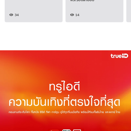
34
14