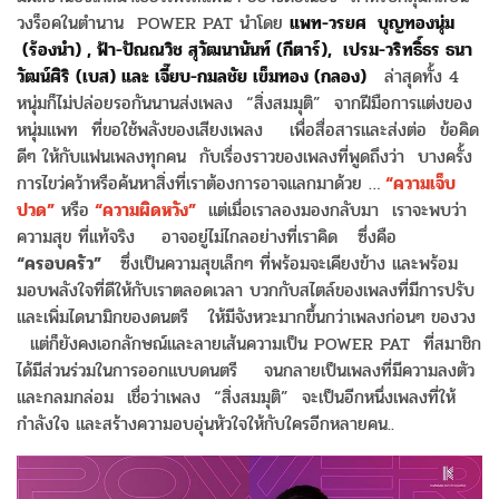
วงร็อคในตำนาน POWER PAT นำโดย
แพท-วรยศ บุญทองนุ่ม
(ร้องนำ) , ฟ้า-ปัณณวิช สุวัฒนานันท์ (กีตาร์), เปรม-วริทธิ์ธร ธนา
วัฒน์ศิริ (เบส) และ เจี๊ยบ-กมลชัย เข็มทอง (กลอง)
ล่าสุดทั้ง 4
หนุ่มก็ไม่ปล่อยรอกันนานส่งเพลง “สิ่งสมมุติ” จากฝีมือการแต่งของ
หนุ่มแพท ที่ขอใช้พลังของเสียงเพลง เพื่อสื่อสารและส่งต่อ ข้อคิด
ดีๆ ให้กับแฟนเพลงทุกคน กับเรื่องราวของเพลงที่พูดถึงว่า บางครั้ง
การไขว่คว้าหรือค้นหาสิ่งที่เราต้องการอาจแลกมาด้วย …
“ความเจ็บ
ปวด”
หรือ
“ความผิดหวัง”
แต่เมื่อเราลองมองกลับมา เราจะพบว่า
ความสุข ที่แท้จริง อาจอยู่ไม่ไกลอย่างที่เราคิด ซึ่งคือ
“ครอบครัว”
ซึ่งเป็นความสุขเล็กๆ ที่พร้อมจะเคียงข้าง และพร้อม
มอบพลังใจที่ดีให้กับเราตลอดเวลา บวกกับสไตล์ของเพลงที่มีการปรับ
และเพิ่มไดนามิกของดนตรี ให้มีจังหวะมากขึ้นกว่าเพลงก่อนๆ ของวง
แต่ก็ยังคงเอกลักษณ์และลายเส้นความเป็น POWER PAT ที่สมาชิก
ได้มีส่วนร่วมในการออกแบบดนตรี จนกลายเป็นเพลงที่มีความลงตัว
และกลมกล่อม เชื่อว่าเพลง “สิ่งสมมุติ” จะเป็นอีกหนึ่งเพลงที่ให้
กำลังใจ และสร้างความอบอุ่นหัวใจให้กับใครอีกหลายคน..