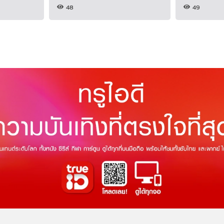
48
49