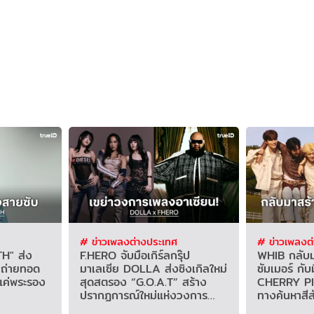
# ข่าวเพลงต่างประเทศ
# ข่าวเพลงต
H" ส่ง
F.HERO จับมือเกิร์ลกรุ๊ป
WHIB กลับมา
" ถ่ายทอด
มาเลเซีย DOLLA ส่งซิงเกิลใหม่
ซัมเมอร์ กับม
้แค่พระรอง
สุดสตรอง “G.O.A.T” สร้าง
CHERRY PI
ปรากฏการณ์ใหม่แห่งวงการ
ทางค้นหาสีสั
เพลงอาเซียน