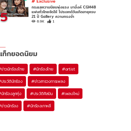
#
Exclusive
กระแสความนิยมพุ่งแรง มามิ้งค์ CGM48
5
แฟนทั่วไทยจัดให้ โปรเจกต์วันเกิดอายุครบ
21 ปี Gallery ความทรงจำ
6.9K
1
แท็กยอดนิยม
#
ข่าวนักร้องไทย
#
นักร้องไทย
#
artist
#
ประวัตินักร้อง
#
ข่าวสารวงการเพลง
#
นักร้องลูกทุ่ง
#
ประวัติศิลปิน
#
เพลงใหม่
#
ข่าวนักร้อง
#
นักร้องเกาหลี