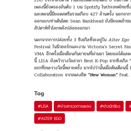
เพลงนี้ยังครองอันดับ 1 บน Spotify ในประเทศไทยซึ่ง
และตอนนี้มียอดสตรีมรวมเกือบ 427 ล้านครั้ง นอกจา
ออกแบบท่าเต้นโดย Sean Bankhead ยังมียอดเข้าชมม
สัปดาห์ทั่วโลกหลังปล่อยออกมา
นอกจากการปล่อยทั้ง 3 ซิงเกิลที่จะอยู่ใน
Alter Ego
Festival ในนิวยอร์กและงาน Victoria’s Secret Fas
VMA อีกครั้งเมื่อเดือนกันยายนที่ผ่านมา โดยเธอไ
นี้ LISA ยังคว้ารางวัลสาขา Best K-Pop จากซิงเกิล
แรกที่ชนะรางวัลนี้หลายครั้ง มากไปว่านั้นเมื่อต้นเดือ
Collaboration จากเพลงฮิต
“New Woman”
feat.
Tag
#
LISA
#
ข่าวสารวงการเพลง
#
ข่าวนักร้อง
#
ALTER EGO