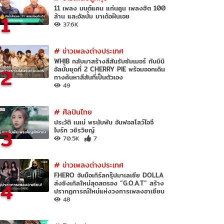
11 เพลง มนต์แคน แก่นคูน เพลงฮิต 100
1
ล้าน และอัลบั้ม มาเด้อฝันเอย
37.6K
#
ข่าวเพลงต่างประเทศ
WHIB กลับมาสร้างสีสันรับซัมเมอร์ กับมินิ
2
อัลบั้มชุดที่ 2 CHERRY PIE พร้อมออกเดิน
ทางค้นหาสีสันที่เป็นตัวเอง
49
#
ศิลปินไทย
ประวัติ เนเน่ พรนับพัน อันฟอลโลว์ไอจี
3
ไบร์ท วชิรวิชญ์
70.5K
7
#
ข่าวเพลงต่างประเทศ
F.HERO จับมือเกิร์ลกรุ๊ปมาเลเซีย DOLLA
4
ส่งซิงเกิลใหม่สุดสตรอง “G.O.A.T” สร้าง
ปรากฏการณ์ใหม่แห่งวงการเพลงอาเซียน
48