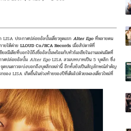
โลก LISA ประกาศปล่อยอัลบั้มเดี่ยวชุดแรก
Alter Ego
ที่หลายคน
ภายใต้ค่าย
LLOUD Co./RCA Records
เมื่อสัปดาห์ที่
ลมีเดียที่บอกใบ้ถึงชื่ออัลบั้มพร้อมกับทัวร์เอเชียในงานแฟนมีตที่
ะกาศปล่อยอัลบั้ม
Alter Ego
LISA สวมบทบาทเป็น 5 บุคลิก ซึ่ง
 จุดบนดาวจะบ่งบอกถึงบุคลิกเหล่านี้ อีกทั้งยังเป็นสัญลักษณ์สำคัญ
ของ LISA เกิดขึ้นในช่วงท้ายของปีที่เต็มไปด้วยเพลงเดี่ยวใหม่ที่