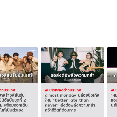
่างประเทศ
# ข่าวเพลงต่างประเทศ
# ข
สร้างสีสันรับ
almost monday ปล่อยซิงเกิล
"หม
ินิอัลบั้มชุดที่ 2
ใหม่ “better late than
แอบ
E พร้อมออกเดิน
never” ส่งต่อพลังความกล้า
นภ
นที่เป็นตัวเอง
คว้าชีวิตที่ต้องการ