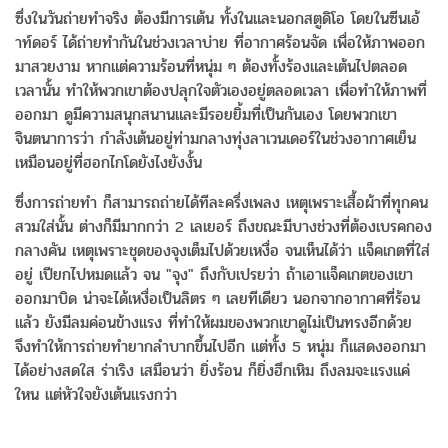
ซึ่งในวันถ่ายทำจริง ต้องมีการเต้น ทั้งในและนอกสตูดิโอ โดยในซีนเอ้
าท์ดอร์ ได้ถ่ายทำกันในช่วงเวลาบ่าย ที่อากาศร้อนจัด เพื่อให้ภาพออก
มาสวยงาม หากแต่ความร้อนที่หนุ่ม ๆ ต้องทั้งร้องและเต้นไปตลอด
เวลานั้น ทำให้พวกเขาต้องปลุกใจตัวเองอยู่ตลอดเวลา เพื่อทำให้ภาพที่
ออกมา ดูมีความสนุกสนานและมีรอยยิ้มที่เป็นกันเอง โดยพวกเขา
จินตนาการว่า กำลังเต้นอยู่ท่ามกลางทุ่งลาเวนเดอร์ในช่วงอากาศเย็น
เหมือนอยู่ที่ฮอกไกโดยังไงยังงั้น
ซึ่งการถ่ายทำ ก็สามารถถ่ายได้ทีละครึ่งเพลง เหตุเพราะเสื้อผ้าที่ทุกคน
สวมใส่นั้น ต่างก็มีมากกว่า 2 เลเยอร์ ถึงขณะมีบางช่วงที่ต้องเบรคกอง
กลางคัน เหตุเพราะชุดของจุงเต็มไปด้วยเหงื่อ จนเห็นได้ว่า แจ็คเกตที่ใส่
อยู่ เปียกไปหมดแล้ว จน "จุง" ถึงกับเปรยว่า ถ้าเอาแจ็คเกตของเขา
ออกมาบิด น่าจะได้เหงื่อเป็นลิตร ๆ เลยทีเดียว นอกจากอากาศที่ร้อน
แล้ว ยังมีลมค่อนข้างแรง ที่ทำให้ผมของพวกเขาดูไม่เป็นทรงอีกด้วย
จึงทำให้การถ่ายทำยากลำบากขึ้นไปอีก แต่ทั้ง 5 หนุ่ม ก็แสดงออกมา
ได้อย่างสดใส ร่าเริง เสมือนว่า ยิ่งร้อน ก็ยิ่งฮึกเหิม ถึงลมจะแรงแค่
ใหน แต่หัวใจยังเต้นแรงกว่า