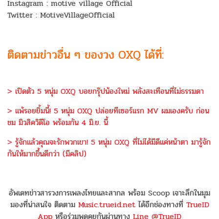
Instagram : motive village Official
Twitter : MotiveVillageOfficial
ติดตามข่าวอื่น ๆ ของวง OXQ ได้ที่:
> เปิดตัว 5 หนุ่ม OXQ บอยกรุ๊ปน้องใหม่ พลังสะเทือนที่ไม่ธรรมดา
> แพ้รอยยิ้มนี้! 5 หนุ่ม OXQ ปล่อยทีเซอร์แรก MV ผมเองครับ ก่อน
ชม มิวสิควิดีโอ พร้อมกัน 4 มิ.ย. นี้
> รู้จักแล้วคุณจะรักพวกเขา! 5 หนุ่ม OXQ ที่ไม่ได้มีดีแค่หน้าตา มารู้จัก
กันให้มากขึ้นดีกว่า (มีคลิป)
อัพเดทข่าวสารวงการเพลงไทยและสากล พร้อม Scoop เจาะลึกในมุม
มองที่น่าสนใจ ติดตาม
Music.trueid.net
ได้อีกช่องทางที่
TrueID
App
หรือร่วมพูดคุยกันผ่านทาง
Line @TrueID