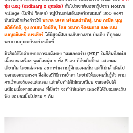
นุ่ม OXQ (ordinary x quake)
กับโปรเจกต์บอยกรุ๊ปจาก Motive
Village (โมทีฟ วิลเลจ) หมู่บ้านแห่งเอ็นเตอร์เทนเมนท์ 360 องศา
นับเป็นอีกย่างก้าวให้
พาเวล นเรศ พร้อมเผ่าพันธุ์, นาย กรชิต บุญ
สถิต์ภักดี, จุง อาเชน ไอย์ดึน, โดม วรนาถ รัตธนภาส และ เบน
เบญจมินทร์ เบรเซียร์
ได้พิสูจน์ฝันบนเส้นทางสายบันเทิง ที่ทุกคน
พยายามทุ่มเทกันอย่างเต็มที่
มิวสิควิดีโอถ่ายทอดอารมณ์เพลง
“ผมเองครับ (ME)”
ในสีสันที่สดใส
เนื้อหาของเรื่อง พูดถึงหนุ่ม ๆ ทั้ง 5 คน ที่ดันเกิดปิ๊งสาวสวยคน
เดียวกัน โดยแต่ละคน อยากทำความรู้จักเธอคนนั้น แต่ก็ไม่กล้าเดินไป
บอกเธอแบบตรงๆ จึงต้องมีวิธีการเข้าหา โดยไม่ให้เธอคนนั้นรู้ตัว ตาม
คาแร็คเตอร์ของแต่ละคน แต่กลับทำได้ไม่แนบเนียน จนเธอจับได้
เหมือนเนื้อหาของเพลง ที่เชื่อว่า จะทำให้แฟนๆ เพลงที่ได้รับชมและรับ
ฟัง แอบอมยิ้มไปตาม ๆ กัน