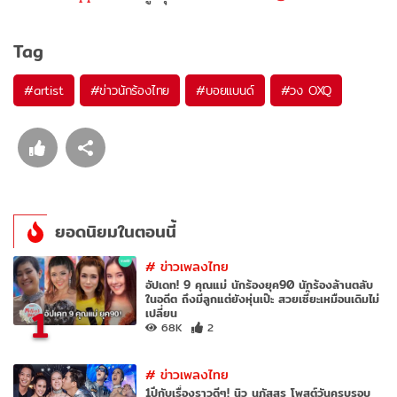
Tag
#
artist
#
ข่าวนักร้องไทย
#
บอยแบนด์
#
วง OXQ
ยอดนิยมในตอนนี้
#
ข่าวเพลงไทย
อัปเดท! 9 คุณแม่ นักร้องยุค90 นักร้องล้านตลับ
ในอดีต ถึงมีลูกแต่ยังหุ่นเป๊ะ สวยเซี๊ยะเหมือนเดิมไม่
1
เปลี่ยน
68K
2
#
ข่าวเพลงไทย
1ปีกับเรื่องราวดีๆ! นิว นภัสสร โพสต์วันครบรอบ