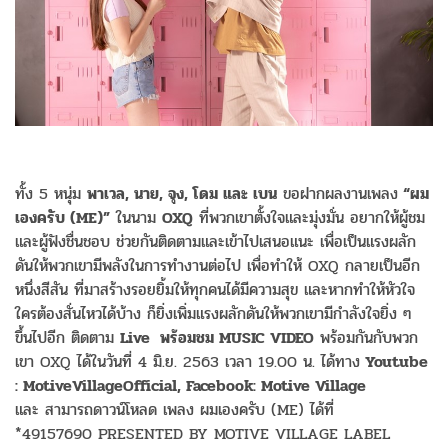
ทั้ง 5 หนุ่ม
พาเวล, นาย, จุง, โดม และ เบน
ขอฝากผลงานเพลง
“ผม
เองครับ (ME)”
ในนาม
OXQ
ที่พวกเขาตั้งใจและมุ่งมั่น อยากให้ผู้ชม
และผู้ฟังชื่นชอบ ช่วยกันติดตามและเข้าไปเสนอแนะ เพื่อเป็นแรงผลัก
ดันให้พวกเขามีพลังในการทำงานต่อไป เพื่อทำให้ OXQ กลายเป็นอีก
หนึ่งสีสัน ที่มาสร้างรอยยิ้มให้ทุกคนได้มีความสุข และหากทำให้หัวใจ
ใครต้องสั่นไหวได้บ้าง ก็ยิ่งเพิ่มแรงผลักดันให้พวกเขามีกำลังใจยิ่ง ๆ
ขึ้นไปอีก ติดตาม
Live พร้อมชม MUSIC VIDEO
พร้อมกันกับพวก
เขา OXQ ได้ในวันที่ 4 มิ.ย. 2563 เวลา 19.00 น. ได้ทาง
Youtube
: MotiveVillageOfficial, Facebook: Motive Village
และ สามารถดาวน์โหลด เพลง ผมเองครับ (ME) ได้ที่
*49157690 PRESENTED BY MOTIVE VILLAGE LABEL