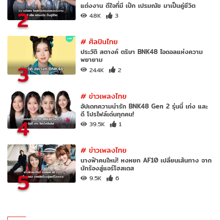
แต่งงาน ดีใจที่มี เป๊ก เปรมณัช มาเป็นคู่ชีวิต
2
4.8K
3
#
ศิลปินไทย
ประวัติ สตางค์ ตริษา BNK48 ไอดอลแห่งความ
พยายาม
3
24.4K
2
#
ข่าวเพลงไทย
อัปเดทความน่ารัก BNK48 Gen 2 รุ่นนี้ เก่ง และ
ดี โปรไฟล์เด่นทุกคน!
4
39.5K
1
#
ข่าวเพลงไทย
นางฟ้าคนใหม่! หงหยก AF10 เปลี่ยนเส้นทาง จาก
นักร้องสู่แอร์โฮสเตส
5
9.5K
6