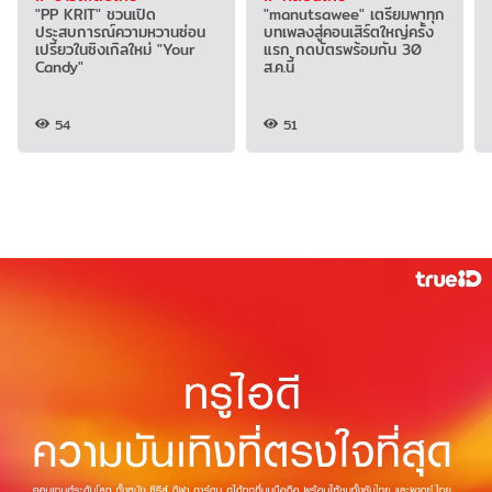
"PP KRIT" ชวนเปิด
"manutsawee" เตรียมพาทุก
ประสบการณ์ความหวานซ่อน
บทเพลงสู่คอนเสิร์ตใหญ่ครั้ง
เปรี้ยวในซิงเกิลใหม่ "Your
แรก กดบัตรพร้อมกัน 30
Candy"
ส.ค.นี้
54
51