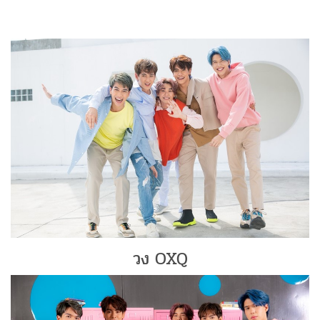
วง OXQ