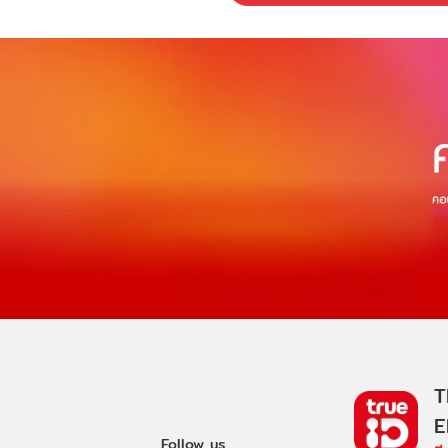
T
E
Follow us