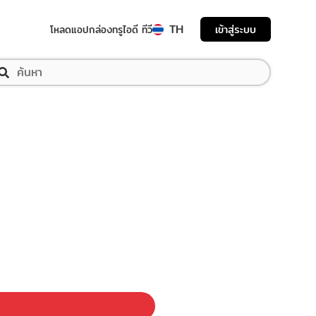
TH
เข้าสู่ระบบ
โหลดแอป
กล่องทรูไอดี ทีวี