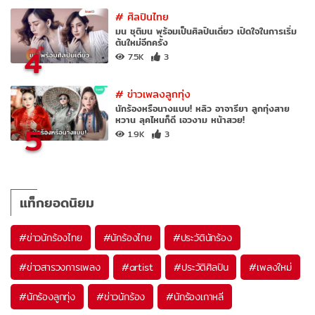
#
ศิลปินไทย
มน ชุติมน พร้อมเป็นศิลปินเดี่ยว เปิดใจในการเริ่ม
ต้นใหม่อีกครั้ง
4
7.5K
3
#
ข่าวเพลงลูกทุ่ง
นักร้องหรือนางแบบ! หลิว อาจารียา ลูกทุ่งสาย
หวาน ลุคไหนก็ดี เอวงาม หน้าสวย!
5
1.9K
3
แท็กยอดนิยม
#
ข่าวนักร้องไทย
#
นักร้องไทย
#
ประวัตินักร้อง
#
ข่าวสารวงการเพลง
#
artist
#
ประวัติศิลปิน
#
เพลงใหม่
#
นักร้องลูกทุ่ง
#
ข่าวนักร้อง
#
นักร้องเกาหลี