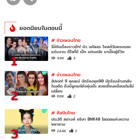
ยอดนิยมในตอนนี้
#
ข่าวเพลงไทย
1ปีกับเรื่องราวดีๆ! นิว นภัสสร โพสต์วันครบรอบ
แต่งงาน ดีใจที่มี เป๊ก เปรมณัช มาเป็นคู่ชีวิต
1
4.9K
3
#
ข่าวเพลงไทย
อัปเดท! 9 คุณแม่ นักร้องยุค90 นักร้องล้านตลับ
ในอดีต ถึงมีลูกแต่ยังหุ่นเป๊ะ สวยเซี๊ยะเหมือนเดิมไม่
2
เปลี่ยน
68K
2
#
ศิลปินไทย
ประวัติ สตางค์ ตริษา BNK48 ไอดอลแห่งความ
พยายาม
3
24.4K
2