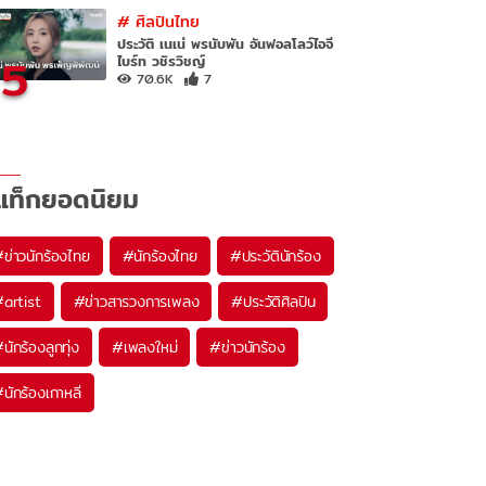
#
ศิลปินไทย
ประวัติ เนเน่ พรนับพัน อันฟอลโลว์ไอจี
5
ไบร์ท วชิรวิชญ์
70.6K
7
แท็กยอดนิยม
#
ข่าวนักร้องไทย
#
นักร้องไทย
#
ประวัตินักร้อง
#
artist
#
ข่าวสารวงการเพลง
#
ประวัติศิลปิน
#
นักร้องลูกทุ่ง
#
เพลงใหม่
#
ข่าวนักร้อง
#
นักร้องเกาหลี