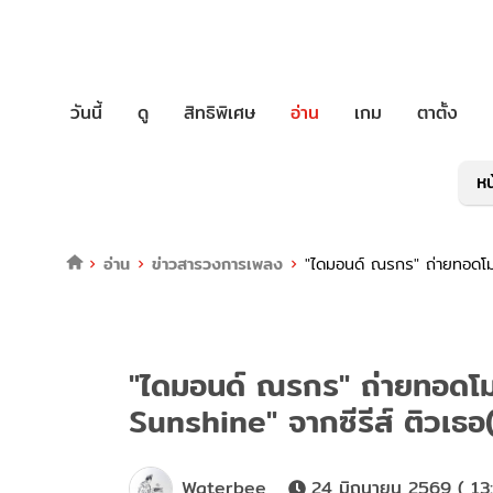
วันนี้
ดู
สิทธิพิเศษ
อ่าน
เกม
ตาตั้ง
หน
อ่าน
ข่าวสารวงการเพลง
"ไดมอนด์ ณรกร" ถ่ายทอดโม
"ไดมอนด์ ณรกร" ถ่ายทอดโ
Sunshine" จากซีรีส์ ติวเธอ
Waterbee
24 มิถุนายน 2569 ( 13