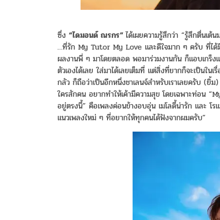
ซึ่ง
“ไดมอนด์ ณรกร”
ได้เผยความรู้สึกว่า “รู้สึกตื่นเต
…ที่รัก My Tutor My Love และดีใจมาก ๆ ครับ ที่ได้มีโ
ผลงานพี่ ๆ มาโดยตลอด พอมาร่วมงานกัน ก็แอบเกร็งและค่อ
ตัวเองได้เลย ใส่มาได้เลยเต็มที่ แต่สิ่งที่ยากก็จะเป็นในเรื
กลัว ก็ถือว่าเป็นอีกหนึ่งชาเลนจ์สำหรับเราเลยครับ (ย
ใครสักคน อยากทำให้เค้ามีความสุข โดยเฉพาะท่อน “My
อยู่ตรงนี้” คือเพลงค่อนข้างอบอุ่น เมโลดี้น่ารัก และ 
แนวเพลงใหม่ ๆ ที่อยากให้ทุกคนได้ฟังจากผมครับ”