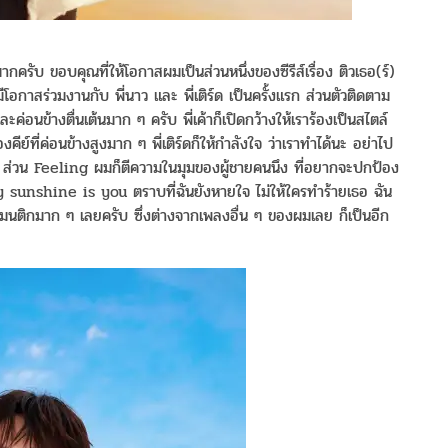
้นมากครับ ขอบคุณที่ให้โอกาสผมเป็นส่วนหนึ่งของซีรีส์เรื่อง ติวเธอ(ร์)
อกาสร่วมงานกับ พี่นาว และ พี่เติร์ด เป็นครั้งแรก ส่วนตัวติดตาม
นข้างตื่นเต้นมาก ๆ ครับ พี่เค้าก็เปิดกว้างให้เราร้องเป็นสไตล์
่องคีย์ที่ค่อนข้างสูงมาก ๆ พี่เติร์ดก็ให้กำลังใจ ว่าเราทำได้นะ อย่าไป
ิ้ม) ส่วน Feeling ผมก็ตีความในมุมของผู้ชายคนนึง ที่อยากจะปกป้อง
 sunshine is you ตราบที่ฉันยังหายใจ ไม่ให้ใครทำร้ายเธอ ฉัน
โรแมนติกมาก ๆ เลยครับ ซึ่งต่างจากเพลงอื่น ๆ ของผมเลย ก็เป็นอีก