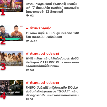
นราธิป กาญจนวัฒน์ (วงชาตรี) หวนคืน
1
เวที “7 สีคอนเสิร์ต เฟสติวัล” ขนเพลงฮิต
ในความทรงจำ 22 สิงหาคมนี้
62
#
ข่าวเพลงลูกทุ่ง
11 เพลง มนต์แคน แก่นคูน เพลงฮิต 100
2
ล้าน และอัลบั้ม มาเด้อฝันเอย
37.6K
#
ข่าวเพลงต่างประเทศ
WHIB กลับมาสร้างสีสันรับซัมเมอร์ กับมินิ
3
อัลบั้มชุดที่ 2 CHERRY PIE พร้อมออกเดิน
ทางค้นหาสีสันที่เป็นตัวเอง
50
#
ข่าวเพลงต่างประเทศ
F.HERO จับมือเกิร์ลกรุ๊ปมาเลเซีย DOLLA
4
ส่งซิงเกิลใหม่สุดสตรอง “G.O.A.T” สร้าง
ปรากฏการณ์ใหม่แห่งวงการเพลงอาเซียน
51