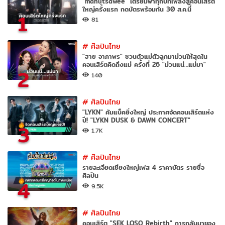
"manutsawee" เตรียมพาทุกบทเพลงสู่คอนเสิร์ต
ใหญ่ครั้งแรก กดบัตรพร้อมกัน 30 ส.ค.นี้
1
81
#
ศิลปินไทย
"ฮาย อาภาพร" ชวนตัวแม่ตัวลูกมาม่วนให้สุดใน
คอนเสิร์ตคิดถึงแม่ ครั้งที่ 26 "ม่วนแน่…แม่มา"
2
140
#
ศิลปินไทย
"LYKN" คัมแบ็คยิ่งใหญ่ ประกาศจัดคอนเสิร์ตแห่ง
ปี! "LYKN DUSK & DAWN CONCERT"
3
1.7K
#
ศิลปินไทย
รายละเอียดเชียงใหญ่เฟส 4 ราคาบัตร รายชื่อ
ศิลปิน
4
9.5K
#
ศิลปินไทย
คอนเสิร์ต "SEK LOSO Rebirth" การกลับมาของ