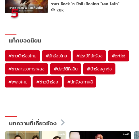
ราชา Rock 'n Roll เมืองไทย "เสก โลโซ"
5
7.8K
แท็กยอดนิยม
#
ข่าวนักร้องไทย
#
นักร้องไทย
#
ประวัตินักร้อง
#
artist
#
ข่าวสารวงการเพลง
#
ประวัติศิลปิน
#
นักร้องลูกทุ่ง
#
เพลงใหม่
#
ข่าวนักร้อง
#
นักร้องเกาหลี
บทความที่เกี่ยวข้อง