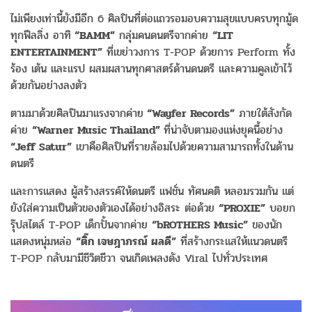
ไม่เพียงเท่านี้ยังมีอีก 6 ศิลปินที่ต่อแถวรอมอบความสุขแบบครบทุกมู้ด
ทุกฟีลลิ่ง อาทิ
“BAMM”
กลุ่มคนดนตรีจากค่าย
“LIT
ENTERTAINMENT”
ที่เขย่าวงการ T-POP ด้วยการ Perform ทั้ง
ร้อง เต้น และแรป ผสมผสานทุกศาสตร์ด้านดนตรี และความคูลเข้าไว้
ด้วยกันอย่างลงตัว
ตามมาด้วยศิลปินมาแรงจากค่าย
“Wayfer Records”
ภายใต้สังกัด
ค่าย
“Warner Music Thailand”
ที่น่าจับตามองแห่งยุคนี้อย่าง
“Jeff Satur”
เขาคือศิลปินที่รายล้อมไปด้วยความสามารถทั้งในด้าน
ดนตรี
และการแสดง ผู้สร้างสรรค์ให้ดนตรี แฟชั่น ทัศนคติ หลอมรวมกัน แต่
ยังใส่ความเป็นตัวของตัวเองได้อย่างอิสระ ต่อด้วย
“PROXIE”
บอยก
รุ๊ปสไตล์ T-POP เด็กปั้นจากค่าย
“bROTHERS Music”
ของนัก
แสดงหนุ่มหล่อ
“ติ๊ก เจษฎาภรณ์ ผลดี”
ที่สร้างกระแสให้แนวดนตรี
T-POP กลับมามีชีวิตชีวา จนเกิดเพลงดัง Viral ไปทั่วประเทศ