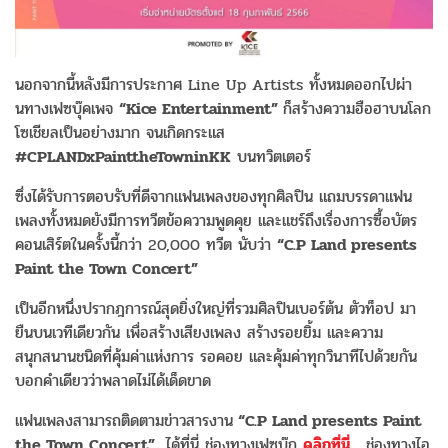
นอกจากนี้หลังมีการประกาศ Line Up Artists ทั้งหมดออกไปผ่า
นทางเฟซบุ๊คเพจ
“Kice Entertainment”
ก็สร้างความฮือฮาบนโลก
โซเชียลเป็นอย่างมาก จนเกิดกระแส
#CPLANDxPainttheTowninKK
บนทวิตเตอร์
ซึ่งได้รับการตอบรับที่ดีจากแฟนเพลงของทุกศิลปิน แถมบรรดาแฟน
เพลงทั้งหมดยังมีการทวีตข้อความพูดคุย และแชร์ถึงเรื่องการซื้อบัตร
คอนเสิร์ตในครั้งนี้กว่า 20,000 ทวีต นับว่า
“C.P Land presents
Paint the Town Concert”
เป็นอีกหนึ่งปรากฎการณ์สุดยิ่งใหญ่ที่รวมศิลปินเบอร์ต้น ตัวท็อป มา
ยืนบนเวทีเดียวกัน เพื่อสร้างเสียงเพลง สร้างรอยยิ้ม และความ
สนุกสนานชนิดที่คุ้มค่าแห่งการ รอคอย และคุ้มค่าทุกวินาทีไปด้วยกัน
บอกคำเดียวว่าพลาดไม่ได้เด็ดขาด
แฟนเพลงสามารถติดตามข่าวสารงาน
“C.P Land presents Paint
the Town Concert”
ได้ที่นี่ ช่องทางเฟซบุ๊ก
คลิกที่นี่
, ช่องทางไอ