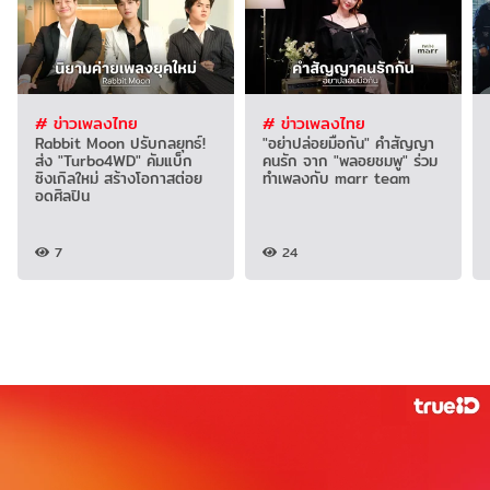
# ข่าวเพลงไทย
# ข่าวเพลงไทย
Rabbit Moon ปรับกลยุทธ์!
"อย่าปล่อยมือกัน" คำสัญญา
ส่ง "Turbo4WD" คัมแบ็ก
คนรัก จาก "พลอยชมพู" ร่วม
ซิงเกิลใหม่ สร้างโอกาสต่อย
ทำเพลงกับ marr team
อดศิลปิน
7
24