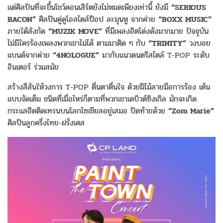
แต่ศิลปินที่จะขึ้นโชว์คอนเสิร์ตยังไม่หมดเพียงเท่านี้ ยังมี
“SERIOUS
BACON”
ศิลปินคู่ดูโอสไตล์ป็อป ละมุนหู จากค่าย
“BOXX MUSIC”
ภายใต้สังกัด
“MUZIK MOVE”
ที่มีเพลงฮิตโด่งดังมากมาย ปัจจุบัน
ไม่มีใครร้องเพลงพวกเขาไม่ได้ ตามมาติด ๆ กับ
“TRINITY”
วงบอย
แบนด์จากค่าย
“4NOLOGUE”
มากับแนวดนตรีสไตล์ T-POP ระดับ
อินเตอร์ ร่วมสมัย
สร้างสีสันให้วงการ T-POP ตื่นตาตื่นใจ ด้วยฝีไม้ลายมือการร้อง เต้น
แบบจัดเต็ม ชนิดที่เมื่อไหร่ก็ตามที่พวกเขาเดบิวต์ซิงเกิล มักจะเกิด
กระแสฮิตติดเทรนบนโลกโซเชียลอยู่เสมอ ปิดท้ายด้วย
“Zom Marie”
ศิลปินลูกครึ่งไทย-ฝรั่งเศส