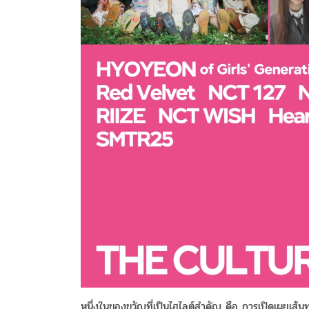
หนึ่งในของขวัญที่เป็นไฮไลต์สำคัญ คือ การเปิดเผยเส