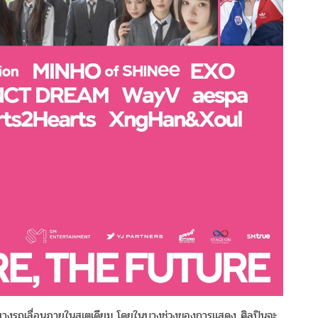
้นทางรถเลื่อนภายในสเตเดียม โดยในบางช่วงของการแสดง ศิลปินจะ