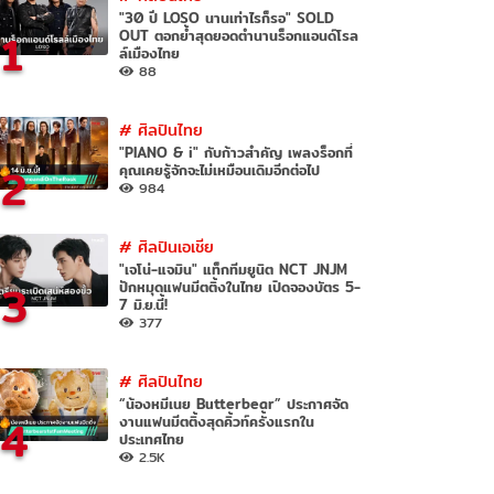
"30 ปี LOSO นานเท่าไรก็รอ" SOLD
1
OUT ตอกย้ำสุดยอดตำนานร็อกแอนด์โรล
ล์เมืองไทย
88
#
ศิลปินไทย
"PIANO & i" กับก้าวสำคัญ เพลงร็อกที่
2
คุณเคยรู้จักจะไม่เหมือนเดิมอีกต่อไป
984
#
ศิลปินเอเชีย
"เจโน่-แจมิน" แท็กทีมยูนิต NCT JNJM
3
ปักหมุดแฟนมีตติ้งในไทย เปิดจองบัตร 5-
7 มิ.ย.นี้!
377
#
ศิลปินไทย
“น้องหมีเนย Butterbear” ประกาศจัด
4
งานแฟนมีตติ้งสุดคิ้วท์ครั้งแรกใน
ประเทศไทย
2.5K