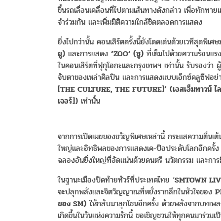
ขึ้นรถเลื่อนเคลื่อนที่ไปตามเส้นทางดังกล่าว เพื่อทั
จำร่วมกัน และเพิ่มมิติความใกล้ชิดตลอดการแสดง
ยิ่งไปกว่านั้น คอนเสิร์ตครั้งนี้ยังโดดเด่นด้วยเวทีสุ
ยู
)
และการแสดง
‘ZOO’ (
ซู
)
ที่เต็มไปด้วยความร้อนแรงแ
ในคอนเสิร์ตที่ฟุกุโอกะและกรุงเทพฯ เท่านั้น รับรองว่า ผู้
จับตาของเหล่าศิลปิน และการแสดงแบบเอ็กซ์คลูซีฟอย่าง
[THE CULTURE, THE FUTURE]’
(
เอสเอ็มทาวน์
ไล
เจอร์
])
เท่านั้น
จากการเปิดเผยของขวัญพิเศษเหล่านี้ กระแสความตื่นเต้นก
ใหญ่และอิทธิพลของการแสดงเค-ป็อประดับโลกอีกครั้
ฉลองอันยิ่งใหญ่ที่อัดแน่นด้วยดนตรี นวัตกรรม และกา
ในฐานะเมืองปิดท้ายทัวร์ที่ประเทศไทย ‘
SMTOWN LIV
จะปลุกพลังและจิตวิญญาณที่หยั่งรากลึกในหัวใจของ
P
ของ
SM)
ให้กลับมาลุกโชนอีกครั้ง ด้วยพลังจากบทเ
เกิดขึ้นในวันแห่งความรักนี้ ขอเชิญชวนให้ทุกคนมาร่วมเป