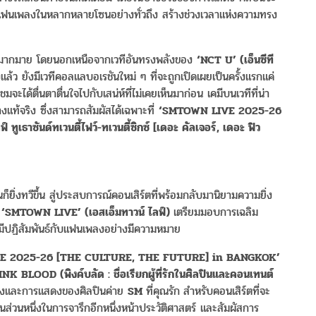
กทายแฟนเพลงในหลากหลายโซนอย่างทั่วถึง สร้างช่วงเวลาแห่งความทรง
ดพิเศษมากมาย โดยนอกเหนือจากเวทีอันทรงพลังของ
‘NCT U’ (
เอ็นซีที
ล้ว ยังมีเวทีคอลแลบอเรชันใหม่ ๆ ที่จะถูกเปิดเผยเป็นครั้งแรกแค่
ชมจะได้ตื่นตาตื่นใจไปกับเสน่ห์ที่ไม่เคยเห็นมาก่อน เคมีบนเวทีที่น่า
แท้จริง ซึ่งสามารถสัมผัสได้เฉพาะที่
‘SMTOWN LIVE 2025-26
ฟ์
ทูเธาซันด์ทเวนตี้ไฟว์
-
ทเวนตี้ซิกซ์
[
เดอะ
คัลเจอร์
,
เดอะ
ฟิว
็ยิ่งทวีขึ้น สู่ประสบการณ์คอนเสิร์ตที่พร้อมกลับมานิยามความยิ่ง
ง
‘SMTOWN LIVE’ (
เอสเอ็มทาวน์
ไลฟ์
)
เตรียมมอบการเฉลิม
รมีปฏิสัมพันธ์กับแฟนเพลงอย่างมีความหมาย
E 2025-26 [THE CULTURE, THE FUTURE] in BANGKOK’
INK BLOOD (
พิงค์บลัด
:
ชื่อเรียกผู้ที่รักในศิลปินและคอนเทนต์
พลงและการแสดงของศิลปินค่าย
SM
ที่คุณรัก
สำหรับคอนเสิร์ตที่จะ
็นส่วนหนึ่งในการจารึกอีกหนึ่งหน้าประวัติศาสตร์ และสัมผัสการ