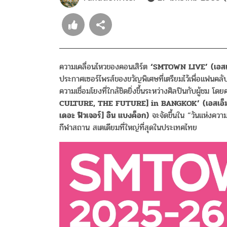
ความเคลื่อนไหวของคอนเสิร์ต
‘SMTOWN LIVE’
(
เอส
ประกาศเซอร์ไพรส์ของขวัญพิเศษที่เตรียมไว้เพื่อแฟนค
ความเชื่อมโยงที่ใกล้ชิดยิ่งขึ้นระหว่างศิลปินกับผู้ชม โ
CULTURE, THE FUTURE] in BANGKOK’
(
เอสเอ็
เดอะ
ฟิวเจอร์
]
อิน
แบงค็อก
)
จะจัดขึ้นใน “วันแห่งควา
กีฬาสถาน สเตเดียมที่ใหญ่ที่สุดในประเทศไทย