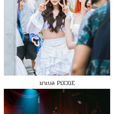
มาเบล PiXXiE