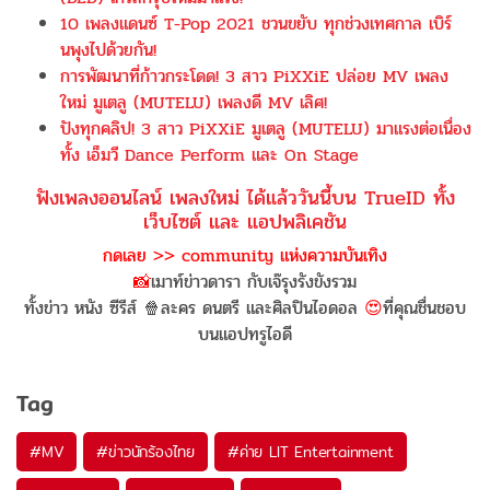
10 เพลงแดนซ์ T-Pop 2021 ชวนขยับ ทุกช่วงเทศกาล เบิร์
นพุงไปด้วยกัน!
การพัฒนาที่ก้าวกระโดด! 3 สาว PiXXiE ปล่อย MV เพลง
ใหม่ มูเตลู (MUTELU) เพลงดี MV เลิศ!
ปังทุกคลิป! 3 สาว PiXXiE มูเตลู (MUTELU) มาแรงต่อเนื่อง
ทั้ง เอ็มวี Dance Perform และ On Stage
ฟังเพลงออนไลน์ เพลงใหม่ ได้แล้ววันนี้บน TrueID ทั้ง
เว็บไซต์ และ แอปพลิเคชัน
กดเลย >> community แห่งความบันเทิง
📸
เมาท์ข่าวดารา กับเจ๊รุงรังขังรวม
ทั้งข่าว หนัง ซีรีส์ 🍿ละคร ดนตรี และศิลปินไอดอล
😍
ที่คุณชื่นชอบ
บนแอปทรูไอดี
Tag
#
MV
#
ข่าวนักร้องไทย
#
ค่าย LIT Entertainment