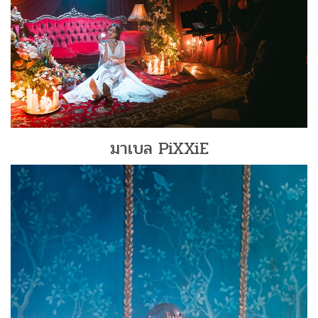
มาเบล PiXXiE