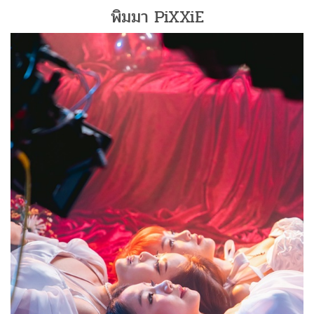
พิมมา PiXXiE