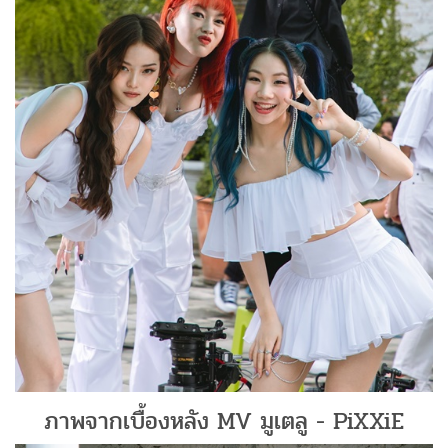
ภาพจากเบื้องหลัง MV มูเตลู - PiXXiE