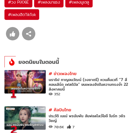
#
วง PiXXiE
#
เพลงมาแรง
#
เพลงมูเตลู
#
เพลงฮิตTikTok
ยอดนิยมในตอนนี้
#
ข่าวเพลงไทย
นราธิป กาญจนวัฒน์ (วงชาตรี) หวนคืนเวที “7 สี
คอนเสิร์ต เฟสติวัล” ขนเพลงฮิตในความทรงจำ 22
1
สิงหาคมนี้
352
#
ศิลปินไทย
ประวัติ เนเน่ พรนับพัน อันฟอลโลว์ไอจี ไบร์ท วชิร
วิชญ์
2
70.6K
7