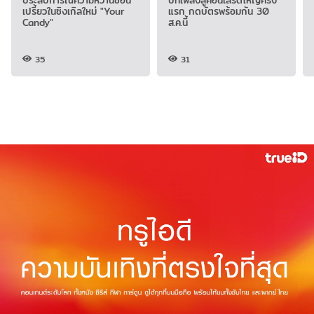
ประสบการณ์ความหวานซ่อน
บทเพลงสู่คอนเสิร์ตใหญ่ครั้ง
เปรี้ยวในซิงเกิลใหม่ "Your
แรก กดบัตรพร้อมกัน 30
Candy"
ส.ค.นี้
35
31