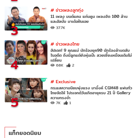
#
ข่าวเพลงลูกทุ่ง
11 เพลง มนต์แคน แก่นคูน เพลงฮิต 100 ล้าน
และอัลบั้ม มาเด้อฝันเอย
3
37.7K
#
ข่าวเพลงไทย
อัปเดท! 9 คุณแม่ นักร้องยุค90 นักร้องล้านตลับ
ในอดีต ถึงมีลูกแต่ยังหุ่นเป๊ะ สวยเซี๊ยะเหมือนเดิมไม่
4
เปลี่ยน
68K
2
#
Exclusive
กระแสความนิยมพุ่งแรง มามิ้งค์ CGM48 แฟนทั่ว
ไทยจัดให้ โปรเจกต์วันเกิดอายุครบ 21 ปี Gallery
5
ความทรงจำ
7K
1
แท็กยอดนิยม