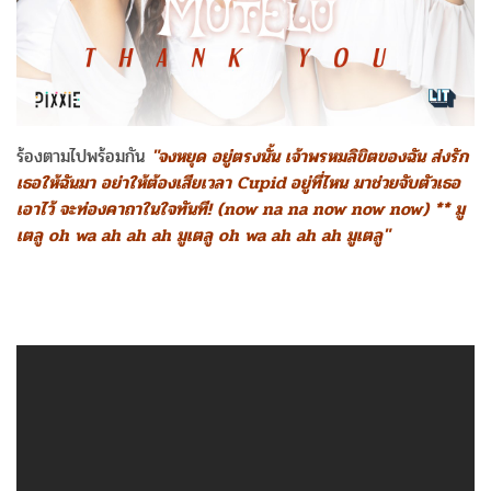
ร้องตามไปพร้อมกัน
"จงหยุด อยู่ตรงนั้น เจ้าพรหมลิขิตของฉัน ส่งรัก
เธอให้ฉันมา อย่าให้ต้องเสียเวลา Cupid อยู่ที่ไหน มาช่วยจับตัวเธอ
เอาไว้ จะท่องคาถาในใจทันที! (now na na now now now) ** มู
เตลู oh wa ah ah ah มูเตลู oh wa ah ah ah มูเตลู"