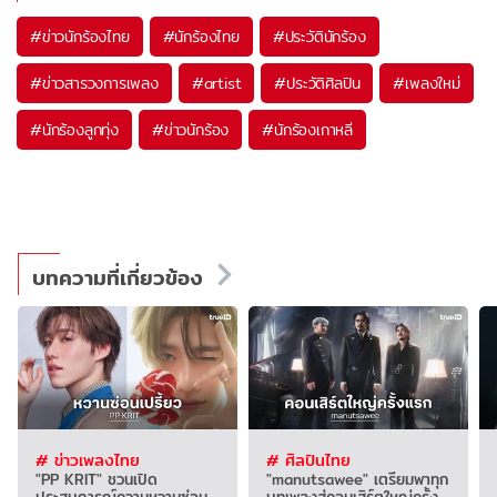
#
ข่าวนักร้องไทย
#
นักร้องไทย
#
ประวัตินักร้อง
#
ข่าวสารวงการเพลง
#
artist
#
ประวัติศิลปิน
#
เพลงใหม่
#
นักร้องลูกทุ่ง
#
ข่าวนักร้อง
#
นักร้องเกาหลี
บทความที่เกี่ยวข้อง
# ข่าวเพลงไทย
# ศิลปินไทย
"PP KRIT" ชวนเปิด
"manutsawee" เตรียมพาทุก