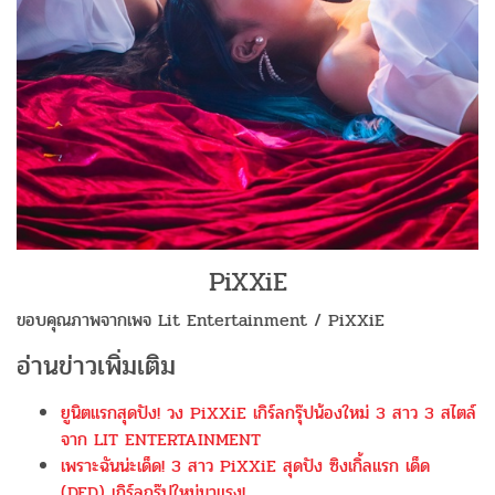
PiXXiE
ขอบคุณภาพจากเพจ Lit Entertainment / PiXXiE
อ่านข่าวเพิ่มเติม
ยูนิตแรกสุดปัง! วง PiXXiE เกิร์ลกรุ๊ปน้องใหม่ 3 สาว 3 สไตล์
จาก LIT ENTERTAINMENT
เพราะฉันน่ะเด็ด! 3 สาว PiXXiE สุดปัง ซิงเกิ้ลแรก เด็ด
(DED) เกิร์ลกรุ๊ปใหม่มาแรง!