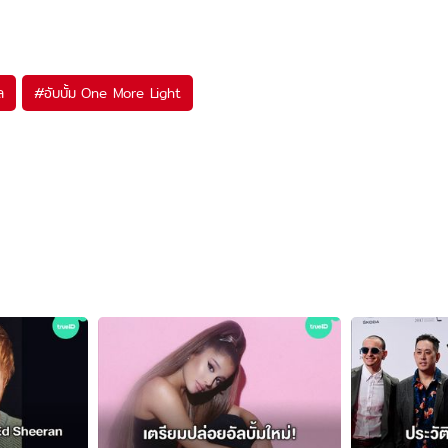
ล
#
อับบั้ม One More Light