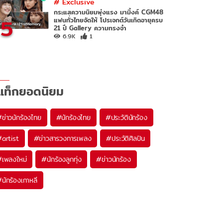
#
Exclusive
กระแสความนิยมพุ่งแรง มามิ้งค์ CGM48
5
แฟนทั่วไทยจัดให้ โปรเจกต์วันเกิดอายุครบ
21 ปี Gallery ความทรงจำ
6.9K
1
แท็กยอดนิยม
#
ข่าวนักร้องไทย
#
นักร้องไทย
#
ประวัตินักร้อง
#
artist
#
ข่าวสารวงการเพลง
#
ประวัติศิลปิน
#
เพลงใหม่
#
นักร้องลูกทุ่ง
#
ข่าวนักร้อง
#
นักร้องเกาหลี