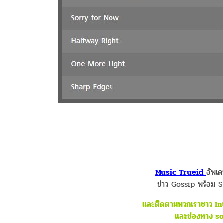
Music Trueid
อัพเ
ข่าว Gossip พร้อม S
และติดตามพวกเราชาว Intre
และช่องทาง s