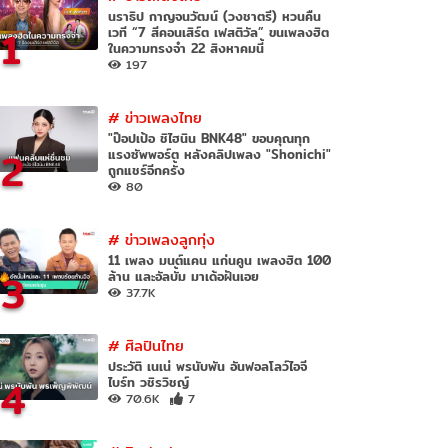
นราธิป กาญจนวัฒน์ (วงชาตรี) หวนคืน
1
เวที “7 สีคอนเสิร์ต เฟสติวัล” ขนเพลงฮิต
ในความทรงจำ 22 สิงหาคมนี้
197
#
ข่าวเพลงไทย
"ป๊อปเป้อ ชิไฮนิน BNK48" ขอบคุณทุก
2
แรงซัพพอร์ต หลังคลิปเพลง "Shonichi"
ถูกแชร์อีกครั้ง
80
#
ข่าวเพลงลูกทุ่ง
11 เพลง มนต์แคน แก่นคูน เพลงฮิต 100
3
ล้าน และอัลบั้ม มาเด้อฝันเอย
37.7K
#
ศิลปินไทย
ประวัติ เนเน่ พรนับพัน อันฟอลโลว์ไอจี
4
ไบร์ท วชิรวิชญ์
70.6K
7