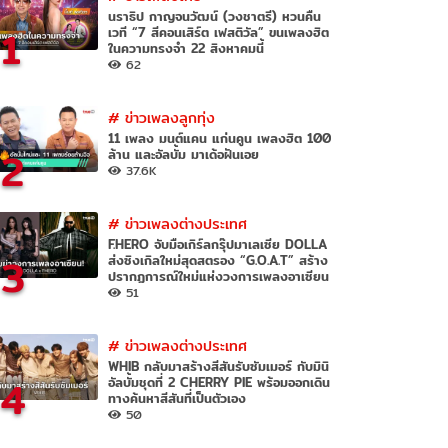
นราธิป กาญจนวัฒน์ (วงชาตรี) หวนคืน
1
เวที “7 สีคอนเสิร์ต เฟสติวัล” ขนเพลงฮิต
ในความทรงจำ 22 สิงหาคมนี้
62
#
ข่าวเพลงลูกทุ่ง
11 เพลง มนต์แคน แก่นคูน เพลงฮิต 100
2
ล้าน และอัลบั้ม มาเด้อฝันเอย
37.6K
#
ข่าวเพลงต่างประเทศ
F.HERO จับมือเกิร์ลกรุ๊ปมาเลเซีย DOLLA
3
ส่งซิงเกิลใหม่สุดสตรอง “G.O.A.T” สร้าง
ปรากฏการณ์ใหม่แห่งวงการเพลงอาเซียน
51
#
ข่าวเพลงต่างประเทศ
WHIB กลับมาสร้างสีสันรับซัมเมอร์ กับมินิ
4
อัลบั้มชุดที่ 2 CHERRY PIE พร้อมออกเดิน
ทางค้นหาสีสันที่เป็นตัวเอง
50