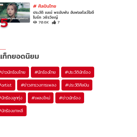
#
ศิลปินไทย
ประวัติ เนเน่ พรนับพัน อันฟอลโลว์ไอจี
5
ไบร์ท วชิรวิชญ์
70.6K
7
แท็กยอดนิยม
#
ข่าวนักร้องไทย
#
นักร้องไทย
#
ประวัตินักร้อง
#
artist
#
ข่าวสารวงการเพลง
#
ประวัติศิลปิน
#
นักร้องลูกทุ่ง
#
เพลงใหม่
#
ข่าวนักร้อง
#
นักร้องเกาหลี