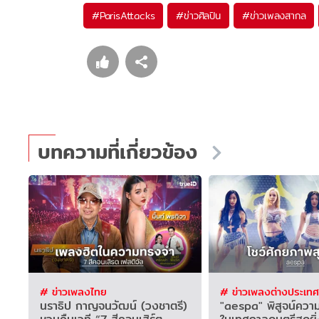
#
ParisAttacks
#
ข่าวศิลปิน
#
ข่าวเพลงสากล
บทความที่เกี่ยวข้อง
# ข่าวเพลงไทย
# ข่าวเพลงต่างประเทศ
นราธิป กาญจนวัฒน์ (วงชาตรี)
"aespa" พิสูจน์คว