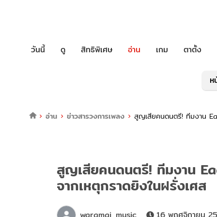
วันนี้
ดู
สิทธิพิเศษ
อ่าน
เกม
ตาตั้ง
หน
อ่าน
ข่าวสารวงการเพลง
สูญเสียคนดนตรี! ทีมงาน Ea
สูญเสียคนดนตรี! ทีมงาน Ea
จากเหตุกราดยิงในฝรั่งเศส
waramai_music
16 พฤศจิกายน 25