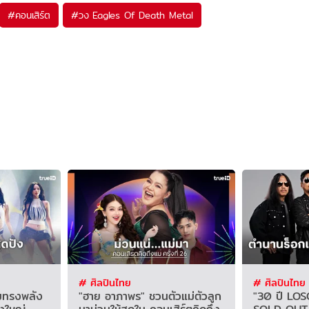
#
คอนเสิร์ต
#
วง Eagles Of Death Metal
# ศิลปินไทย
# ศิลปินไทย
ามทรงพลัง
"ฮาย อาภาพร" ชวนตัวแม่ตัวลูก
"30 ปี LOSO