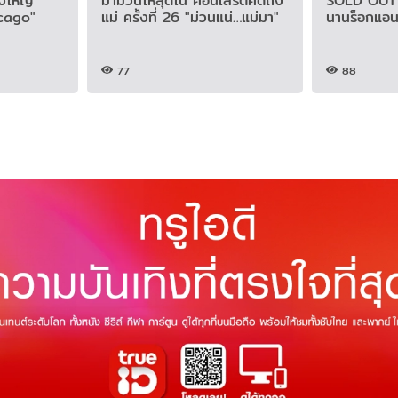
่งใหญ่
มาม่วนให้สุดใน คอนเสิร์ตคิดถึง
SOLD OUT 
cago"
แม่ ครั้งที่ 26 "ม่วนแน่…แม่มา"
นานร็อกแอน
77
88