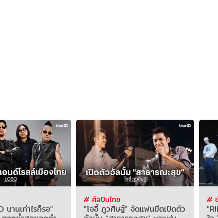
# ศิลปินไทย
# ข
 นานเท่าไรก็รอ"
"โจอี้ ภูวศิษฐ์" จัดแฟนมีตเปิดตัว
"R