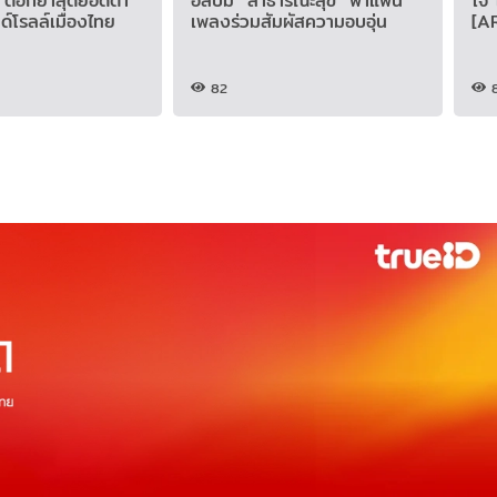
ตอกย้ำสุดยอดตำ
อัลบั้ม "สาธารณะสุข" พาแฟน
ใจ
ด์โรลล์เมืองไทย
เพลงร่วมสัมผัสความอบอุ่น
[A
82