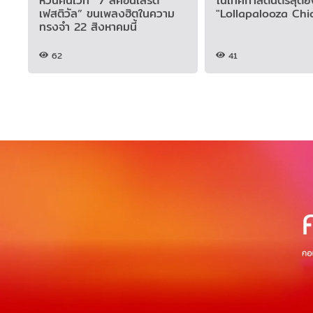
หวนคืนเวที “7 สีคอนเสิร์ต
ในเทศกาลดนตรีสุดยิ
เฟสติวัล” ขนเพลงฮิตในความ
"Lollapalooza Chi
ทรงจำ 22 สิงหาคมนี้
62
41