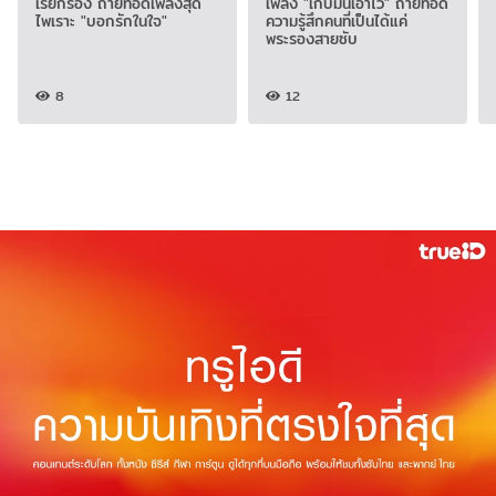
เรียกร้อง ถ่ายทอดเพลงสุด
เพลง "เก็บมันเอาไว้" ถ่ายทอด
ไพเราะ "บอกรักในใจ"
ความรู้สึกคนที่เป็นได้แค่
พระรองสายซับ
8
12