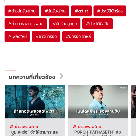
#
ข่าวนักร้องไทย
#
นักร้องไทย
#
artist
#
ประวัตินักร้อง
#
ข่าวสารวงการเพลง
#
นักร้องลูกทุ่ง
#
ประวัติศิลปิน
#
เพลงใหม่
#
ข่าวนักร้อง
#
นักร้องเกาหลี
บทความที่เกี่ยวข้อง
# ข่าวเพลงไทย
# ข่าวเพลงไทย
"บูม สหรัฐ" จัดให้ตามกระแส
"PORCH PATHASETH" ส่ง