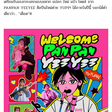
เตรียมรับแรงกระแทกแบบแหวก แปลก ใหม่ แบ๊ว โหดส์ จาก
PANPAN YEEYEE ศิลปินใหม่ค่าย YUPP! ได้ภายในปีนี้ บอกได้คำ
เดียวว่า... “เดือด”!!!