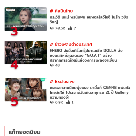
#
ศิลปินไทย
ประวัติ เนเน่ พรนับพัน อันฟอลโลว์ไอจี ไบร์ท วชิร
วิชญ์
3
70.5K
7
#
ข่าวเพลงต่างประเทศ
F.HERO จับมือเกิร์ลกรุ๊ปมาเลเซีย DOLLA ส่ง
ซิงเกิลใหม่สุดสตรอง “G.O.A.T” สร้าง
4
ปรากฏการณ์ใหม่แห่งวงการเพลงอาเซียน
48
#
Exclusive
กระแสความนิยมพุ่งแรง มามิ้งค์ CGM48 แฟนทั่ว
ไทยจัดให้ โปรเจกต์วันเกิดอายุครบ 21 ปี Gallery
5
ความทรงจำ
6.9K
1
แท็กยอดนิยม