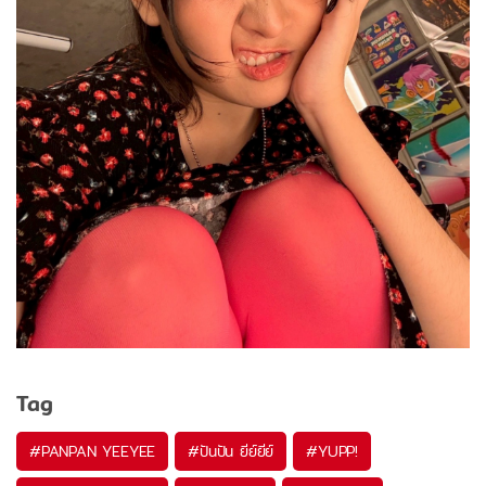
Tag
#
PANPAN YEEYEE
#
ปันปัน ยีย์ยีย์
#
YUPP!