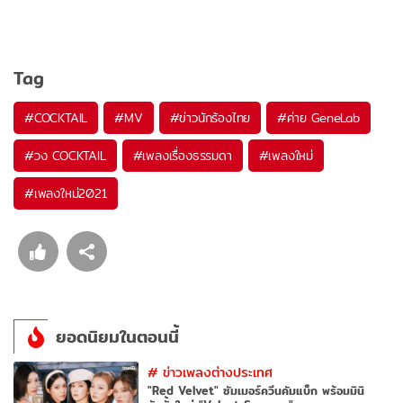
Tag
#
COCKTAIL
#
MV
#
ข่าวนักร้องไทย
#
ค่าย GeneLab
#
วง COCKTAIL
#
เพลงเรื่องธรรมดา
#
เพลงใหม่
#
เพลงใหม่2021
ยอดนิยมในตอนนี้
#
ข่าวเพลงต่างประเทศ
"Red Velvet" ซัมเมอร์ควีนคัมแบ็ก พร้อมมินิ