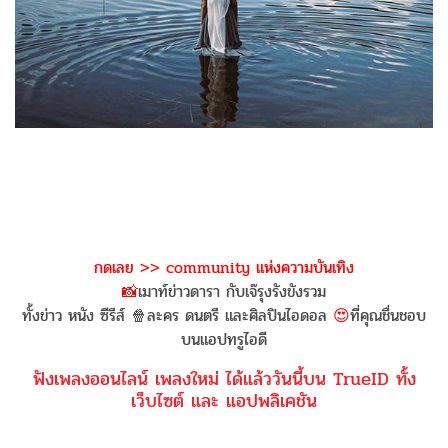
กดเลย >> community แห่งความบันเทิง
📸
เมาท์ข่าวดารา กับเจ๊รุงรังขังรวม
ทั้งข่าว หนัง ซีรีส์ 🍿ละคร ดนตรี และศิลปินไอดอล
😍
ที่คุณชื่นชอบ
บนแอปทรูไอดี
ฟังเพลงออนไลน์ เพลงใหม่ ได้แล้ววันนี้บน TrueID ทั้ง
เว็บไซต์ และ แอปพลิเคชัน