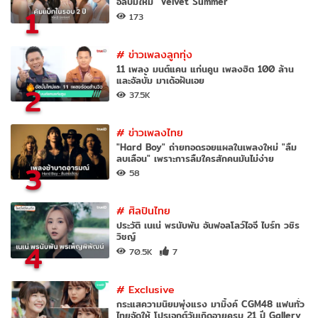
อัลบั้มใหม่ "Velvet Summer"
1
173
#
ข่าวเพลงลูกทุ่ง
11 เพลง มนต์แคน แก่นคูน เพลงฮิต 100 ล้าน
และอัลบั้ม มาเด้อฝันเอย
2
37.5K
#
ข่าวเพลงไทย
"Hard Boy" ถ่ายทอดรอยแผลในเพลงใหม่ "ลืม
ลบเลือน" เพราะการลืมใครสักคนมันไม่ง่าย
3
58
#
ศิลปินไทย
ประวัติ เนเน่ พรนับพัน อันฟอลโลว์ไอจี ไบร์ท วชิร
วิชญ์
4
70.5K
7
#
Exclusive
กระแสความนิยมพุ่งแรง มามิ้งค์ CGM48 แฟนทั่ว
ไทยจัดให้ โปรเจกต์วันเกิดอายุครบ 21 ปี Gallery