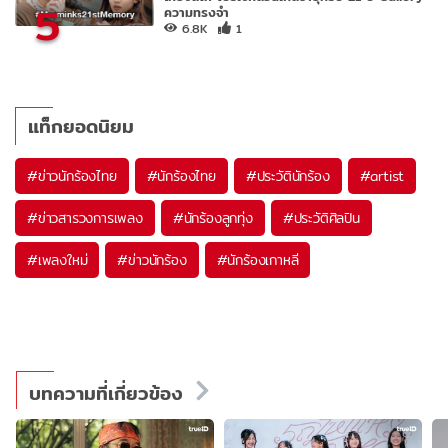
5
ความทรงจำ
6.8K
1
แท็กยอดนิยม
#
ข่าวนักร้องไทย
#
นักร้องไทย
#
ประวัตินักร้อง
#
artist
#
ข่าวสารวงการเพลง
#
นักร้องลูกทุ่ง
#
ประวัติศิลปิน
#
เพลงใหม่
#
ข่าวนักร้อง
#
นักร้องเกาหลี
บทความที่เกี่ยวข้อง