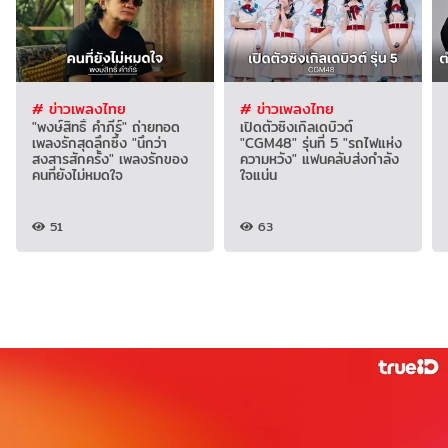
# ข่าวเพลงไทย
# ข่าวเพลงไทย
"พงษ์สิทธิ์ คำภีร์" ถ่ายทอด
เปิดตัวซิงเกิลเดบิวต์
เพลงรักสุดลึกซึ้ง "นึกว่า
"CGM48" รุ่นที่ 5 "รถไฟแห่ง
สงสารสักครั้ง" เพลงรักของ
ความหวัง" แฟนคลับส่งกำลัง
คนที่ยังไม่หมดใจ
ใจแน่น
51
63