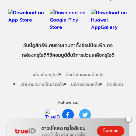
วันนี้
ดู
สิทธิพิเศษ
อ่าน
เกม
ตาตั้ง
ช้อปปิ้ง
แพ็กเกจ
กล่องทรูไอดีทีวี
คอมมูนิตี้
บริการช่วยเหลือทรูไอดี
เกี่ยวกับทรูไอดี
ข้อกำหนดและเงื่อนไข
นโยบายความเป็นส่วนตัว
บริการช่วยเหลือ
ติดต่อเรา
Follow us
Copyright © True Digital Group Company Limited.
ดาวน์โหลด ทรูไอดีแอป
โหลดเลย
All rights reserved
สัมผัสโลกไร้ขีดจำกัดกับทรูไอดี