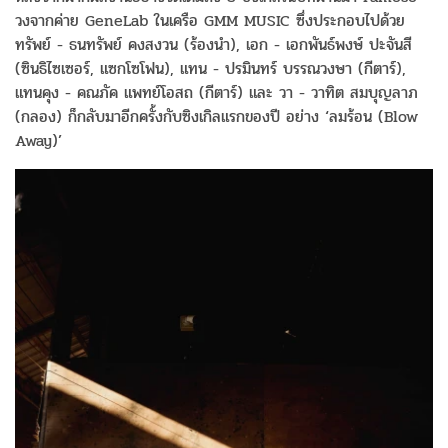
วงจากค่าย GeneLab ในเครือ GMM MUSIC ซึ่งประกอบไปด้วย
ทรัพย์ - ธนทรัพย์ คงสงวน (ร้องนำ), เอก - เอกพันธ์พงษ์ ปะจันสี
(ซินธิไซเซอร์, แซกโซโฟน), แทน - ปรมินทร์ บรรณวงษา (กีตาร์),
แทนคุง - คณภัค แพทย์โอสถ (กีตาร์) และ วา - วาทิต สมบุญลาภ
(กลอง) ก็กลับมาอีกครั้งกับซิงเกิลแรกของปี อย่าง ‘ลมร้อน (Blow
Away)’