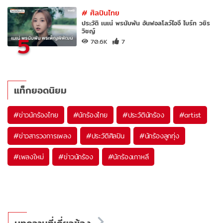
#
ศิลปินไทย
ประวัติ เนเน่ พรนับพัน อันฟอลโลว์ไอจี ไบร์ท วชิร
วิชญ์
5
70.6K
7
แท็กยอดนิยม
#
ข่าวนักร้องไทย
#
นักร้องไทย
#
ประวัตินักร้อง
#
artist
#
ข่าวสารวงการเพลง
#
ประวัติศิลปิน
#
นักร้องลูกทุ่ง
#
เพลงใหม่
#
ข่าวนักร้อง
#
นักร้องเกาหลี
บทความที่เกี่ยวข้อง