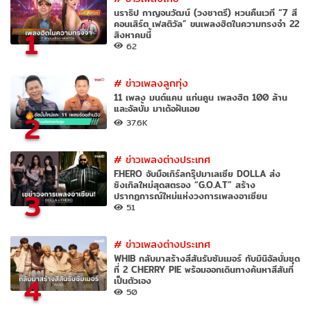
นราธิป กาญจนวัฒน์ (วงชาตรี) หวนคืนเวที “7 สี
คอนเสิร์ต เฟสติวัล” ขนเพลงฮิตในความทรงจำ 22
1
สิงหาคมนี้
62
#
ข่าวเพลงลูกทุ่ง
11 เพลง มนต์แคน แก่นคูน เพลงฮิต 100 ล้าน
และอัลบั้ม มาเด้อฝันเอย
2
37.6K
#
ข่าวเพลงต่างประเทศ
F.HERO จับมือเกิร์ลกรุ๊ปมาเลเซีย DOLLA ส่ง
ซิงเกิลใหม่สุดสตรอง “G.O.A.T” สร้าง
3
ปรากฏการณ์ใหม่แห่งวงการเพลงอาเซียน
51
#
ข่าวเพลงต่างประเทศ
WHIB กลับมาสร้างสีสันรับซัมเมอร์ กับมินิอัลบั้มชุด
ที่ 2 CHERRY PIE พร้อมออกเดินทางค้นหาสีสันที่
4
เป็นตัวเอง
50