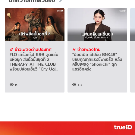
# ข่าวเพลงต่างประเทศ
# ข่าวเพลงไทย
FLO เกิร์ลกรุ๊ป R&B สุดแซ่บ
"ป๊อปเป้อ ชิไฮนิน BNK48"
แห่งยุค ส่งอัลบั้มชุดที่ 2
ขอบคุณทุกแรงซัพพอร์ต หลัง
THERAPY AT THE CLUB
คลิปเพลง "Shonichi" ถูก
พร้อมปล่อยเอ็มวี “Cry Ugly”
แชร์อีกครั้ง
โดนใจแฟน
6
13