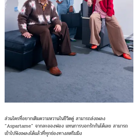
ส่วนใครที่อยากเติมความหวานในชีวิตคู่ สามารถส่งเพลง
“Aspartame” จากละอองฟอง แทนการบอกรักกันได้เลย สามารถ
เข้าไปฟังเพลงได้แล้วที่ทุกช่องทางสตรีมมิง