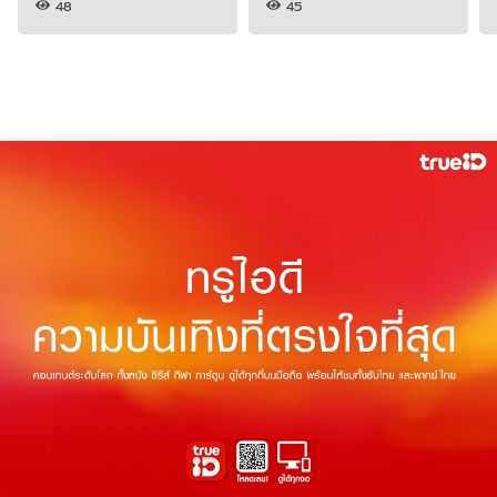
48
45