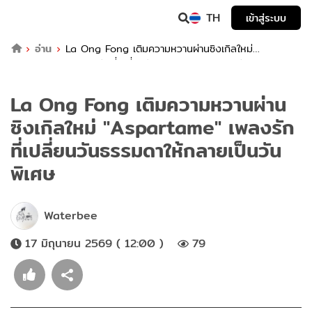
TH
เข้าสู่ระบบ
อ่าน
La Ong Fong เติมความหวานผ่านซิงเกิลใหม่
"Aspartame" เพลงรักที่เปลี่ยนวันธรรมดาให้กลายเป็นวันพิเศษ
La Ong Fong เติมความหวานผ่าน
ซิงเกิลใหม่ "Aspartame" เพลงรัก
ที่เปลี่ยนวันธรรมดาให้กลายเป็นวัน
พิเศษ
Waterbee
17 มิถุนายน 2569 ( 12:00 )
79