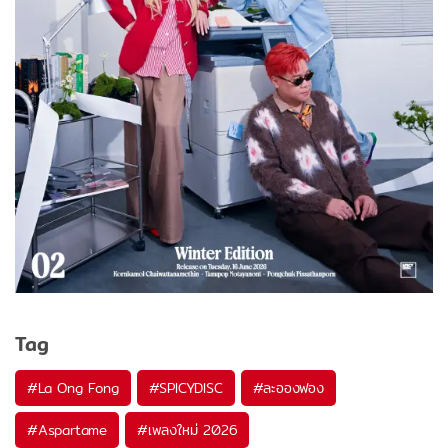
Tag
#
La Ong Fong
#
SPICYDISC
#
ละอองฟอง
#
Aspartame
#
เพลงใหม่ 2026