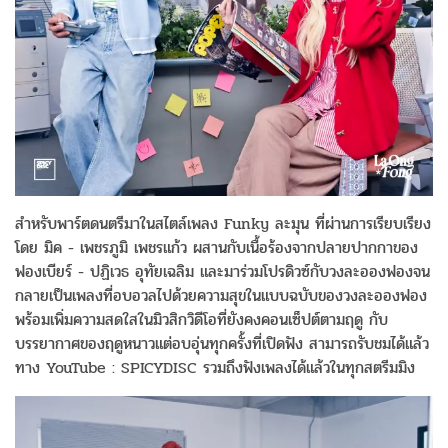
สำหรับพาร์ตดนตรีมาในสไตล์เพลง Funky ละมุน ที่ผ่านการเรียบเรียง
โดย มิค - เพชรภูมิ เพชรแก้ว ผสานกับเนื้อร้องจากปลายปากกาของ
ฟองเบียร์ - ปฏิเวธ อุทัยเฉลิม และมาร่วมโปรดิวซ์กับวงละอองฟองจน
กลายเป็นเพลงที่อบอวลไปด้วยความสุขในแบบฉบับของวงละอองฟอง
พร้อมเพิ่มความสดใสในมิวสิกวิดีโอที่ยังคงคอนเซ็ปต์ตามฤดู กับ
บรรยากาศของฤดูหนาวแต่อบอุ่นทุกครั้งที่เปิดฟัง สามารถรับชมได้แล้ว
ทาง YouTube : SPICYDISC รวมถึงฟังเพลงได้แล้วในทุกสตรีมมิง