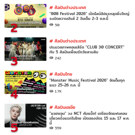
#
ศิลปินต่างประเทศ
"808 Festival 2026" เปิดไลน์อัปแรกสุดยิ่งใหญ่
ระเบิดความมันส์ 2 วันเต็ม 2-3 ต.ค.นี้
2
50
#
ศิลปินต่างประเทศ
ประมวลภาพคอนเสิร์ต "CLUB 30 CONCERT"
กับ 5 ศิลปินเพื่อนรักวัยสามสิบ
3
242
#
ศิลปินไทย
"Monster Music Festival 2026" จัดเต็มทุก
แนว 25-26 ก.ค. นี้
4
1.7K
#
ศิลปินเอเชีย
"แจฮยอน" วง NCT คัมแบ็ก! เตรียมจัดแฟนคอน
เดี่ยวครั้งแรกในไทย เปิดจองบัตร 15 และ 17 พ.ค.
5
นี้
559