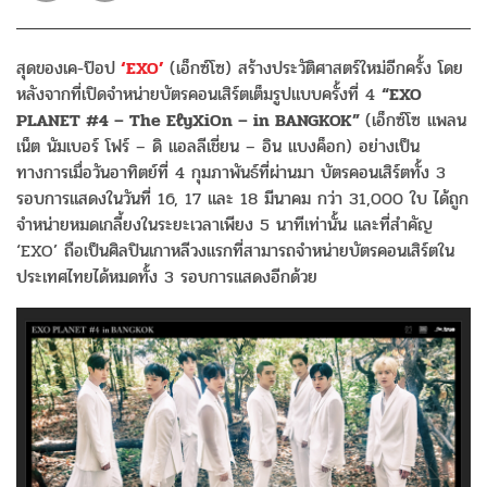
สุดของเค-ป๊อป
‘EXO’
(เอ็กซ์โซ) สร้างประวัติศาสตร์ใหม่อีกครั้ง โดย
หลังจากที่เปิดจำหน่ายบัตรคอนเสิร์ตเต็มรูปแบบครั้งที่ 4
“EXO
PLANET #4 – The EℓyXiOn – in BANGKOK”
(เอ็กซ์โซ แพลน
เน็ต นัมเบอร์ โฟร์ – ดิ แอลลีเชี่ยน – อิน แบงค็อก) อย่างเป็น
ทางการเมื่อวันอาทิตย์ที่ 4 กุมภาพันธ์ที่ผ่านมา บัตรคอนเสิร์ตทั้ง 3
รอบการแสดงในวันที่ 16, 17 และ 18 มีนาคม กว่า 31,000 ใบ ได้ถูก
จำหน่ายหมดเกลี้ยงในระยะเวลาเพียง 5 นาทีเท่านั้น และที่สำคัญ
‘EXO’ ถือเป็นศิลปินเกาหลีวงแรกที่สามารถจำหน่ายบัตรคอนเสิร์ตใน
ประเทศไทยได้หมดทั้ง 3 รอบการแสดงอีกด้วย