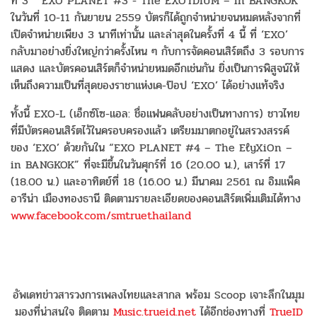
ที่ 3 “EXO PLANET #3 - The EXO'rDIUM – in BANGKOK”
ในวันที่ 10-11 กันยายน 2559 บัตรก็ได้ถูกจำหน่ายจนหมดหลังจากที่
เปิดจำหน่ายเพียง 3 นาทีเท่านั้น และล่าสุดในครั้งที่ 4 นี้ ที่ ‘EXO’
กลับมาอย่างยิ่งใหญ่กว่าครั้งไหน ๆ กับการจัดคอนเสิร์ตถึง 3 รอบการ
แสดง และบัตรคอนเสิร์ตก็จำหน่ายหมดอีกเช่นกัน ยิ่งเป็นการพิสูจน์ให้
เห็นถึงความเป็นที่สุดของราชาแห่งเค-ป๊อป ‘EXO’ ได้อย่างแท้จริง
ทั้งนี้ EXO-L (เอ็กซ์โซ-แอล: ชื่อแฟนคลับอย่างเป็นทางการ) ชาวไทย
ที่มีบัตรคอนเสิร์ตไว้ในครอบครองแล้ว เตรียมมาตกอยู่ในสรวงสรรค์
ของ ‘EXO’ ด้วยกันใน “EXO PLANET #4 – The EℓyXiOn –
in BANGKOK” ที่จะมีขึ้นในวันศุกร์ที่ 16 (20.00 น.), เสาร์ที่ 17
(18.00 น.) และอาทิตย์ที่ 18 (16.00 น.) มีนาคม 2561 ณ อิมแพ็ค
อารีน่า เมืองทองธานี ติดตามรายละเอียดของคอนเสิร์ตเพิ่มเติมได้ทาง
www.facebook.com/smtruethailand
อัพเดทข่าวสารวงการเพลงไทยและสากล พร้อม Scoop เจาะลึกในมุม
มองที่น่าสนใจ ติดตาม
Music.trueid.net
ได้อีกช่องทางที่
TrueID