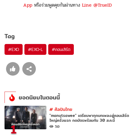
App
หรือร่วมพูดคุยกันผ่านทาง
Line @TrueID
Tag
#
EXO
#
EXO-L
#
คอนเสิร์ต
ยอดนิยมในตอนนี้
#
ศิลปินไทย
"manutsawee" เตรียมพาทุกบทเพลงสู่คอนเสิร์ต
ใหญ่ครั้งแรก กดบัตรพร้อมกัน 30 ส.ค.นี้
1
50