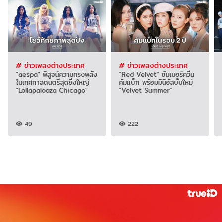
# ข่าวเพลงต่างประเทศ
# ข่าวเพลงต่างประเทศ
"aespa" พิสูจน์ความทรงพลัง
"Red Velvet" ซัมเมอร์ควีน
ในเทศกาลดนตรีสุดยิ่งใหญ่
คัมแบ็ก พร้อมมินิอัลบั้มใหม่
"Lollapalooza Chicago"
"Velvet Summer"
49
222