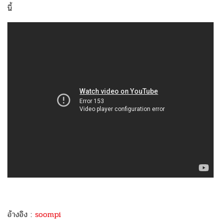
นี้
อ้างอิง :
soompi