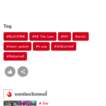
Tag
#
BLACKPINK
#
Kill This Love
#
MV
#
artist
#
asian update
#
k-pop
#
นักร้องเกาหลี
#
ศิลปินเกาหลี
ยอดนิยมในตอนนี้
#
ไทย