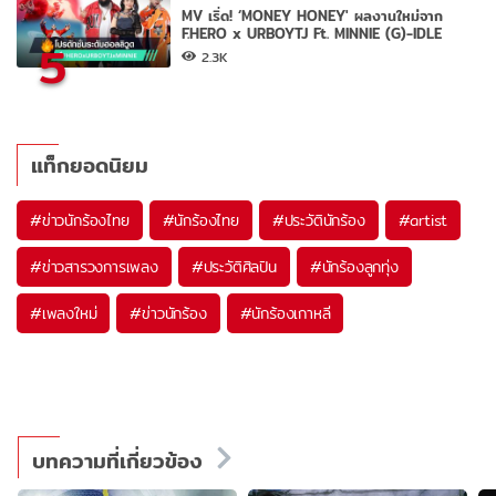
MV เริ่ด! ‘MONEY HONEY' ผลงานใหม่จาก
F.HERO x URBOYTJ Ft. MINNIE (G)-IDLE
5
2.3K
แท็กยอดนิยม
#
ข่าวนักร้องไทย
#
นักร้องไทย
#
ประวัตินักร้อง
#
artist
#
ข่าวสารวงการเพลง
#
ประวัติศิลปิน
#
นักร้องลูกทุ่ง
#
เพลงใหม่
#
ข่าวนักร้อง
#
นักร้องเกาหลี
บทความที่เกี่ยวข้อง