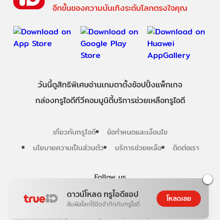
อีกขั้นของความบันเทิงระดับโลกตรงใจคุณ
วันนี้
ดู
สิทธิพิเศษ
อ่าน
เกม
ตาตั้ง
ช้อปปิ้ง
แพ็กเกจ
กล่องทรูไอดีทีวี
คอมมูนิตี้
บริการช่วยเหลือทรูไอดี
เกี่ยวกับทรูไอดี
ข้อกำหนดและเงื่อนไข
นโยบายความเป็นส่วนตัว
บริการช่วยเหลือ
ติดต่อเรา
Follow us
ดาวน์โหลด ทรูไอดีแอป
โหลดเลย
สัมผัสโลกไร้ขีดจำกัดกับทรูไอดี
Copyright © True Digital Group Company Limited.