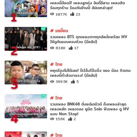
เพลงนี้ต้องมี! เพลงลูกทุ่ง อินดี้อีสาน เพลงฮิต
ร้องทุกร้าน ร้องกันข้ามปี อัปเดทล่าสุด!
1
107.7K
23
#
เอเชี่ยน
รวมเพลง BTS ทุกเพลงจากทุกอัลบั้มพร้อม MV
ให้ดูกันแบบครบถ้วน (มีคลิป)
2
83.8K
17
#
ไทย
หยุดร้องไม่ได้เลย! ป๊ะโล๊งโป๊งฉึ่ง ของ น้อง ทิวเทน
เพลงนี้กำลังมาแรง! (มีคลิป)
3
399.5K
5
#
ไทย
รวมเพลง BNK48 ตั้งแต่เดบิวต์ ถึงเพลงล่าสุด
เพลงหลัก เพลงรอง ยูนิต Solo ฟังเพลง ดู MV
4
แบบ Non Stop!
15.6K
2
#
ไทย