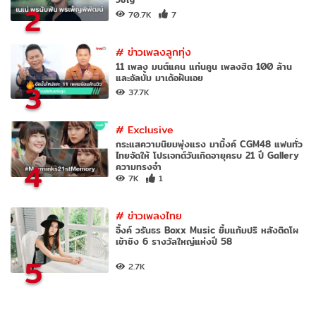
2
70.7K
7
#
ข่าวเพลงลูกทุ่ง
11 เพลง มนต์แคน แก่นคูน เพลงฮิต 100 ล้าน
และอัลบั้ม มาเด้อฝันเอย
3
37.7K
#
Exclusive
กระแสความนิยมพุ่งแรง มามิ้งค์ CGM48 แฟนทั่ว
ไทยจัดให้ โปรเจกต์วันเกิดอายุครบ 21 ปี Gallery
4
ความทรงจำ
7K
1
#
ข่าวเพลงไทย
อิ้งค์ วรันธร Boxx Music ยิ้มแก้มปริ หลังติดโผ
เข้าชิง 6 รางวัลใหญ่แห่งปี 58
5
2.7K