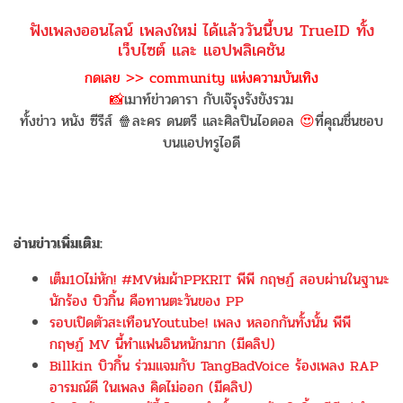
ฟังเพลงออนไลน์ เพลงใหม่ ได้แล้ววันนี้บน TrueID ทั้ง
เว็บไซต์ และ แอปพลิเคชัน
กดเลย >> community แห่งความบันเทิง
📸
เมาท์ข่าวดารา กับเจ๊รุงรังขังรวม
ทั้งข่าว หนัง ซีรีส์ 🍿ละคร ดนตรี และศิลปินไอดอล
😍
ที่คุณชื่นชอบ
บนแอปทรูไอดี
อ่านข่าวเพิ่มเติม:
เต็ม10ไม่หัก! #MVห่มผ้าPPKRIT พีพี กฤษฏ์ สอบผ่านในฐานะ
นักร้อง บิวกิ้น คือทานตะวันของ PP
รอบเปิดตัวสะเทือนYoutube! เพลง หลอกกันทั้งนั้น พีพี
กฤษฏ์ MV นี้ทำแฟนอินหนักมาก (มีคลิป)
Billkin บิวกิ้น ร่วมแจมกับ TangBadVoice ร้องเพลง RAP
อารมณ์ดี ในเพลง คิดไม่ออก (มีคลิป)