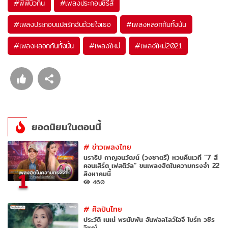
#
พีพีบิวกิ้น
#
เพลงประกอบซีรีส์
#
เพลงประกอบแปลรักฉันด้วยใจเธอ
#
เพลงหลอกกันทั้งนัน
#
เพลงหลอกกันทั้งนั้น
#
เพลงใหม่
#
เพลงใหม่2021
ยอดนิยมในตอนนี้
#
ข่าวเพลงไทย
นราธิป กาญจนวัฒน์ (วงชาตรี) หวนคืนเวที “7 สี
คอนเสิร์ต เฟสติวัล” ขนเพลงฮิตในความทรงจำ 22
1
สิงหาคมนี้
460
#
ศิลปินไทย
ประวัติ เนเน่ พรนับพัน อันฟอลโลว์ไอจี ไบร์ท วชิร
วิชญ์