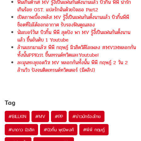
ฟินเกินต้าน!! MV รู้งี้เป็นแฟนกันตั้งนานแล้ว บิวกิ้น พีพี น่ารัก
เกินร้อย OST. แปลรักฉันด้วยใจเธอ Part2
เปิดภาพเบื้องหลัง! MV รู้งี้เป็นแฟนกันตั้งนานแล้ว บิวกิ้นพีพี
ช็อตที่ไม่ได้ออกอากาศ รับรองฟินคูณสอง
นัมเบอร์วัน! บิวกิ้น พีพี สุดปัง พา MV รู้งี้เป็นแฟนกันตั้งนาน
แล้ว ขึ้นอันดับ 1 Youtube
ล้านแรกมาแล้ว! พีพี กฤษฏ์ มิวสิควิดีโอเพลง #MV1Mหลอกกัน
ทั้งนั้นPPKrit ขึ้นเทรนด์ทวิตและYoutube!
ละมุนทะลุยอดวิว! MV หลอกกันทั้งนั้น พีพี กฤษฏ์ 2 วัน 2
ล้านวิว ปังจนติดเทรนด์ทวิตเตอร์ (มีคลิป)
Tag
#
BILLKIN
#
MV
#
PP
#
ข่าวนักร้องไทย
#
นาดาว มิวสิค
#
บิวกิ้น พุฒิพงศ์
#
พีพี กฤษฏ์