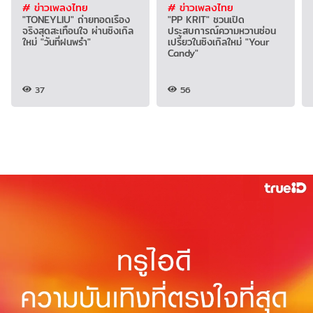
# ข่าวเพลงไทย
# ข่าวเพลงไทย
"TONEYLIU" ถ่ายทอดเรื่อง
"PP KRIT" ชวนเปิด
จริงสุดสะเทือนใจ ผ่านซิงเกิล
ประสบการณ์ความหวานซ่อน
ใหม่ "วันที่ฝนพรำ"
เปรี้ยวในซิงเกิลใหม่ "Your
Candy"
37
56