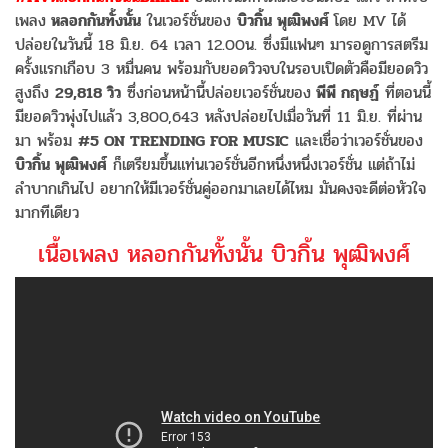
เพลง
หลอกกันทั้งนั้น
ในเวอร์ชั่นของ
บิวกิ้น พุฒิพงศ์
โดย MV ได้
ปล่อยในวันนี้ 18 มิ.ย. 64 เวลา 12.00น. ซึ่งมีแฟนๆ มารอดูการสตรีม
ครั้งแรกเกือบ 3 หมื่นคน พร้อมกับยอดวิวจบในรอบเปิดตัวคือมียอดวิว
สูงถึง
29,818 วิว
ซึ่งก่อนหน้านี้ปล่อยเวอร์ชั่นของ
พีพี กฤษฏ์
ที่ตอนนี้
มียอดวิวพุ่งไปแล้ว 3,800,643 หลังปล่อยไปเมื่อวันที่ 11 มิ.ย. ที่ผ่าน
มา พร้อม
#5 ON TRENDING FOR MUSIC
และเชื่อว่าเวอร์ชั่นของ
บิวกิ้น พุฒิพงศ์
ก็เตรียมขึ้นแท่นเวอร์ชั่นอีกหนึ่งหนึ่งเวอร์ชั่น แต่ถ้าไม่
ลำบากเกินไป อยากให้มีเวอร์ชั่นคู่ออกมาเลยได้ไหม มันคงจะดีต่อหัวใจ
มากทีเดียว
เนื้อเพลง หลอกกันทั้งนั้น บิวกิ้น พุฒิพงศ์