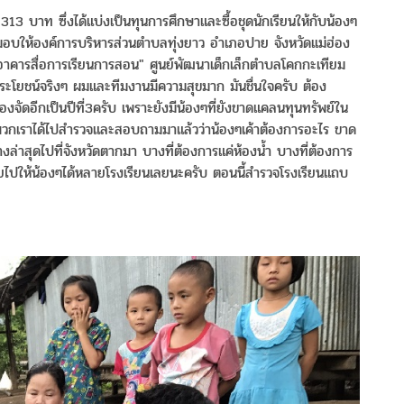
1,313 บาท ซึ่งได้แบ่งเป็นทุนการศึกษาและซื้อชุดนักเรียนให้กับน้องๆ
้มอบให้องค์การบริหารส่วนตำบลทุ่งยาว อำเภอปาย จังหวัดเเม่ฮ่อง
อาคารสื่อการเรียนการสอน" ศูนย์พัฒนาเด็กเล็กตำบลโคกกะเทียม
ช้ประโยชน์จริงๆ ผมและทีมงานมีความสุขมาก มันชื่นใจครับ ต้อง
องจัดอีกเป็นปีที่3ครับ เพราะยังมีน้องๆที่ยังขาดแคลนทุนทรัพย์ใน
พวกเราได้ไปสำรวจและสอบถามมาแล้วว่าน้องๆเค้าต้องการอะไร ขาด
ย่างล่าสุดไปที่จังหวัดตากมา บางที่ต้องการแค่ห้องน้ำ บางที่ต้องการ
ะจายไปให้น้องๆได้หลายโรงเรียนเลยนะครับ ตอนนี้สำรวจโรงเรียนแถบ