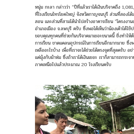
หนุ่ม กะลา กล่าวว่า “ปีที่แล้วเราได้เงินบริจาคถึง 1,08
ที่โรงเรียนไทรโยคใหญ่ จังหวัดกาญจนบุรี ส่วนที่สองได
สอน และส่วนที่สามได้นำไปสร้างอาคารเรียน "โครงงาน
อำเภอเมือง จ.ลพบุรี ครับ ซึ่งพอได้เห็นว่าน้องเค้าได้ใ
ขอบคุณทุกคนที่ช่วยกันบริจาคมาเยอะขนาดนี้ ยิ่งทำให้ต้
การเรียน ขาดแคลนอุปกรณ์ในการเรียนอีกมากมาย ซึ่ง
เหลืออะไรบ้าง เพื่อที่เราจะได้ช่วยได้ตรงจุดที่สุดครับ อ
แค่มุ้งกับผ้าห่ม ซึ่งถ้าเราได้เงินเยอะ เราก็สามารถกร
ภาคเหนือไปแล้วประมาณ 20 โรงเรียนครับ