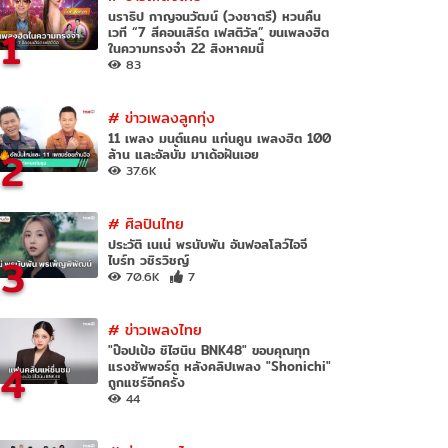
นราธิป กาญจนวัฒน์ (วงชาตรี) หวนคืน
1
เวที “7 สีคอนเสิร์ต เฟสติวัล” ขนเพลงฮิต
ในความทรงจำ 22 สิงหาคมนี้
83
#
ข่าวเพลงลูกทุ่ง
11 เพลง มนต์แคน แก่นคูน เพลงฮิต 100
2
ล้าน และอัลบั้ม มาเด้อฝันเอย
37.6K
#
ศิลปินไทย
ประวัติ เนเน่ พรนับพัน อันฟอลโลว์ไอจี
3
ไบร์ท วชิรวิชญ์
70.6K
7
#
ข่าวเพลงไทย
"ป๊อปเป้อ ชิไฮนิน BNK48" ขอบคุณทุก
4
แรงซัพพอร์ต หลังคลิปเพลง "Shonichi"
ถูกแชร์อีกครั้ง
44