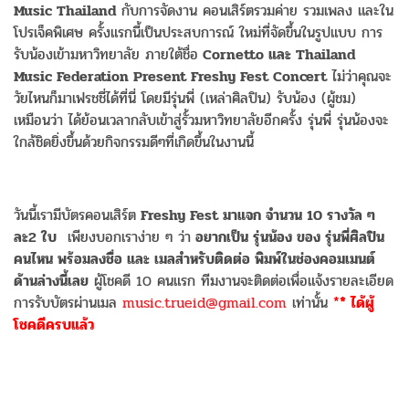
Music Thailand
กับการจัดงาน คอนเสิร์ตรวมค่าย รวมเพลง และใน
โปรเจ็คพิเศษ ครั้งแรกนี้เป็นประสบการณ์ ใหม่ที่จัดขึ้นในรูปแบบ การ
รับน้องเข้ามหาวิทยาลัย ภายใต้ชื่อ
Cornetto และ Thailand
Music Federation Present Freshy Fest Concert
ไม่ว่าคุณจะ
วัยไหนก็มาเฟรชชี่ได้ที่นี่ โดยมีรุ่นพี่ (เหล่าศิลปิน) รับน้อง (ผู้ชม)
เหมือนว่า ได้ย้อนเวลากลับเข้าสู่รั้วมหาวิทยาลัยอีกครั้ง รุ่นพี่ รุ่นน้องจะ
ใกล้ชิดยิ่งขึ้นด้วยกิจกรรมดีๆที่เกิดขึ้นในงานนี้
วันนี้เรามีบัตรคอนเสิร์ต
Freshy Fest มาแจก จำนวน 10 รางวัล ๆ
ละ2 ใบ
เพียงบอกเราง่าย ๆ ว่า
อยากเป็น รุ่นน้อง ของ รุ่นพี่ศิลปิน
คนไหน พร้อมลงชื่อ และ เมลสำหรับติดต่อ พิมพ์ในช่องคอมเมนต์
ด้านล่างนี้เลย
ผู้โชคดี 10 คนแรก ทีมงานจะติดต่อเพื่อแจ้งรายละเอียด
การรับบัตรผ่านเมล
music.trueid@gmail.com
เท่านั้น
*
* ได้ผู้
โชคดีครบแล้ว