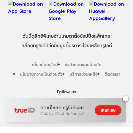
วันนี้
ดู
สิทธิพิเศษ
อ่าน
เกม
ตาตั้ง
ช้อปปิ้ง
แพ็กเกจ
กล่องทรูไอดีทีวี
คอมมูนิตี้
บริการช่วยเหลือทรูไอดี
เกี่ยวกับทรูไอดี
ข้อกำหนดและเงื่อนไข
นโยบายความเป็นส่วนตัว
บริการช่วยเหลือ
ติดต่อเรา
Follow us
ดาวน์โหลด ทรูไอดีแอป
โหลดเลย
สัมผัสโลกไร้ขีดจำกัดกับทรูไอดี
Copyright © True Digital Group Company Limited.
All rights reserved