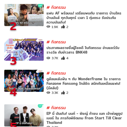
#
กิจกรรม
แฟน AF พร้อมนะ! เตรียมพบกับ รายการ บ้านใคร
บ้านมันส์ ทุกวันศุกร์ เวลา 1 ทุ่มตรง รับประกัน
2
ความบันเทิง!
1.9K
2
#
กิจกรรม
ประกาศผลรายชื่อผู้โชคดี ในกิจกรรม อ่านแชร์รับ
รางวัล กับข่าวสาร BNK48
3
3.7K
4
#
กิจกรรม
ดูย้อนหลังฟิน ๆ กับ WonderFrame ใน รายการ
Fanzone Fansong ใกล้ชิด สนิทกันเหมือนแฟน!
4
(มีคลิป)
3.3K
2
#
กิจกรรม
EP นี้ บันเทิง! นนท์ - พิชญ์ ท้าชน เนท เจ้าพ่อยูทูป
เบอร์ ใน ภารกิจพิชิตเกม From Start Till Clear
5
Thailand