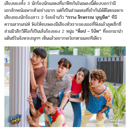
เสียงของทั้ง 3 นักร้องนักแสดงที่มาฟีทกันในเพลงนี้ต้องบอกว่ามี
เอกลักษณ์เฉพาะตัวอย่างมาก แต่ก็เป็นส่วนผสมที่เข้ากันได้ดีโดยเฉพาะ
เสียงของนักร้องสาว 3 ร้อยล้านวิว
“กวาง จิรพรรณ บุญชิต”
ที่มี
ความสากเสน่ห์ ฟังให้จบเพลงมีเสียงหัวเราะของเธอที่ฟังแล้วสุดเซ็กซี่
ส่วนมิวสิกวิดีโอก็เป็นเส้นร้องของ 2 หนุ่ม
“ท็อป – โบ๊ท”
ที่ออกมานำ
แด๊นซ์ในจังหวะสนุกๆ เห็นแล้วอยากจะโยกตามเลยทีเดียว