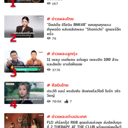
1
167
#
ข่าวเพลงไทย
"ป๊อปเป้อ ชิไฮนิน BNK48" ขอบคุณทุกแรง
ซัพพอร์ต หลังคลิปเพลง "Shonichi" ถูกแชร์อีก
2
ครั้ง
79
#
ข่าวเพลงลูกทุ่ง
11 เพลง มนต์แคน แก่นคูน เพลงฮิต 100 ล้าน
และอัลบั้ม มาเด้อฝันเอย
3
37.7K
#
ศิลปินไทย
ประวัติ เนเน่ พรนับพัน อันฟอลโลว์ไอจี ไบร์ท วชิร
วิชญ์
4
70.6K
7
#
ข่าวเพลงต่างประเทศ
FLO เกิร์ลกรุ๊ป R&B สุดแซ่บแห่งยุค ส่งอัลบั้มชุด
ที่ 2 THERAPY AT THE CLUB พร้อมปล่อยเอ็มวี