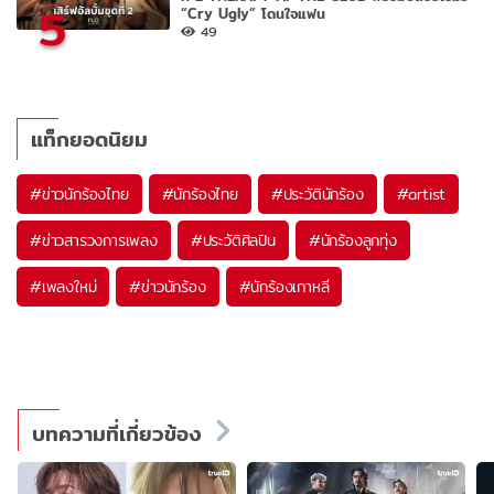
5
“Cry Ugly” โดนใจแฟน
49
แท็กยอดนิยม
#
ข่าวนักร้องไทย
#
นักร้องไทย
#
ประวัตินักร้อง
#
artist
#
ข่าวสารวงการเพลง
#
ประวัติศิลปิน
#
นักร้องลูกทุ่ง
#
เพลงใหม่
#
ข่าวนักร้อง
#
นักร้องเกาหลี
บทความที่เกี่ยวข้อง