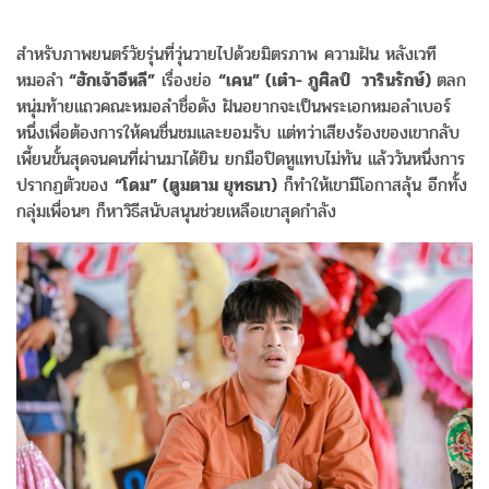
สำหรับภาพยนตร์วัยรุ่นที่วุ่นวายไปด้วยมิตรภาพ ความฝัน หลังเวที
หมอลำ
“ฮักเจ้าอีหลี”
เรื่องย่อ
“เคน” (เต๋า- ภูศิลป์ วารินรักษ์)
ตลก
หนุ่มท้ายแถวคณะหมอลำชื่อดัง ฝันอยากจะเป็นพระเอกหมอลำเบอร์
หนึ่งเพื่อต้องการให้คนชื่นชมและยอมรับ แต่ทว่าเสียงร้องของเขากลับ
เพี้ยนขั้นสุดจนคนที่ผ่านมาได้ยิน ยกมือปิดหูแทบไม่ทัน แล้ววันหนึ่งการ
ปรากฏตัวของ
“โดม” (ตูมตาม ยุทธนา)
ก็ทำให้เขามีโอกาสลุ้น อีกทั้ง
กลุ่มเพื่อนๆ ก็หาวิธีสนับสนุนช่วยเหลือเขาสุดกำลัง