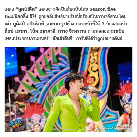
เพลง
“พูดไม่คิด”
เพลงจากศิลปินต้นฉบับโดย
Season five
feat.ฟักกลิ้ง ฮีโร่
ถูกขอลิขสิทธ์มาปรับเนื้อร้องเป็นภาษาอีสาน โดย
เต๋า ภูศิลป์ วารินรักษ์ ,สมชาย รูปช้าง
มอบหน้าที่ให้ 3 นักแสดงนำ
ท็อป นรากร, โบ๊ท อนาคามี, กวาง จิรพรรณ
ถ่ายทอดออกมาเป็น
เพลงประกอบภาพยนตร์
“ฮักเจ้าอีหลี”
การันตีได้ว่าถูกใจขาแด๊นซ์