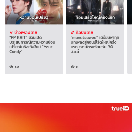
# ข่าวเพลงไทย
# ศิลปินไทย
"PP KRIT" ชวนเปิด
"manutsawee" เตรียมพาทุก
ประสบการณ์ความหวานซ่อน
บทเพลงสู่คอนเสิร์ตใหญ่ครั้ง
เปรี้ยวในซิงเกิลใหม่ "Your
แรก กดบัตรพร้อมกัน 30
Candy"
ส.ค.นี้
10
6