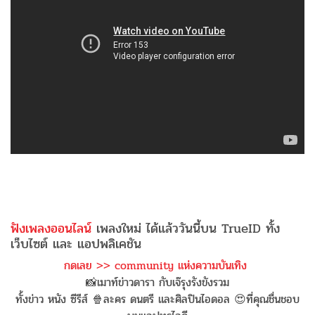
ฟังเพลงออนไลน์
เพลงใหม่ ได้แล้ววันนี้บน TrueID ทั้ง
เว็บไซต์ และ แอปพลิเคชัน
กดเลย >> community แห่งความบันเทิง
📸เมาท์ข่าวดารา กับเจ๊รุงรังขังรวม
ทั้งข่าว หนัง ซีรีส์ 🍿ละคร ดนตรี และศิลปินไอดอล 😍ที่คุณชื่นชอบ