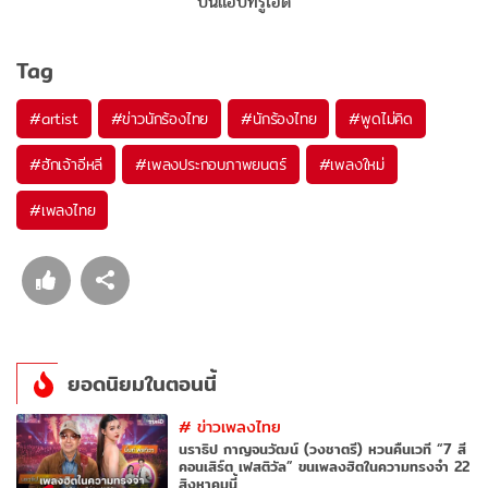
บนแอปทรูไอดี
Tag
#
artist
#
ข่าวนักร้องไทย
#
นักร้องไทย
#
พูดไม่คิด
#
ฮักเจ้าอีหลี
#
เพลงประกอบภาพยนตร์
#
เพลงใหม่
#
เพลงไทย
ยอดนิยมในตอนนี้
#
ข่าวเพลงไทย
นราธิป กาญจนวัฒน์ (วงชาตรี) หวนคืนเวที “7 สี
คอนเสิร์ต เฟสติวัล” ขนเพลงฮิตในความทรงจำ 22
สิงหาคมนี้