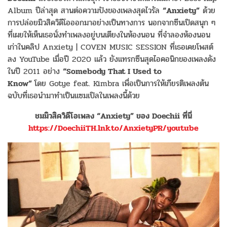
Album
ปีล่าสุด สานต่อความปังของเพลงสุดไวรัล
“Anxiety”
ด้วย
การปล่อยมิวสิควิดี
โอออกมาอย่างเป็นทางการ นอกจากซีนเปิดสนุก ๆ
ที่เผยให้เห็นเธอนั่งทำเพลงอยู่
บนเตียงในห้องนอน ที่จำลองห้องนอน
เก่าในคลิป
Anxiety | COVEN MUSIC SESSION
ที่เธอเคยโพสต์
ลง
YouTube
เมื่อปี
2020
แล้ว ยังแทรกซีนสุดไอคอนิกของเพลงดั
ง
ในปี
2011
อย่าง
“Somebody That I Used to
Know”
โดย
Gotye feat. Kimbra
เพื่อเป็นการให้เกียรติเพลงต้
น
ฉบับที่เธอนำมาทำเป็นแซมเปิ
ลในเพลงนี้ด้วย
ชมมิวสิควิดีโอเพลง
“Anxiety”
ของ Doechii ที่นี่
https://DoechiiTH.lnk.to/AnxietyPR/youtube