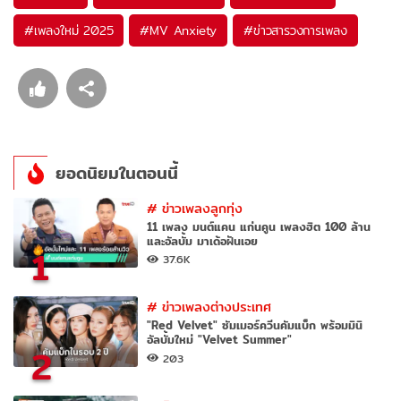
#
เพลงใหม่ 2025
#
MV Anxiety
#
ข่าวสารวงการเพลง
ยอดนิยมในตอนนี้
#
ข่าวเพลงลูกทุ่ง
11 เพลง มนต์แคน แก่นคูน เพลงฮิต 100 ล้าน
และอัลบั้ม มาเด้อฝันเอย
1
37.6K
#
ข่าวเพลงต่างประเทศ
"Red Velvet" ซัมเมอร์ควีนคัมแบ็ก พร้อมมินิ
อัลบั้มใหม่ "Velvet Summer"
2
203