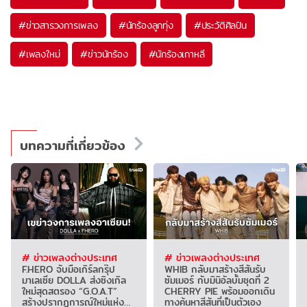
#
ข่าวสารวงการเพลง
#
นักร้องลูกทุ่ง
#
ประวัติศิลปิน
#
เพลงใหม่
#
ข่าวนักร้อง
#
นักร้องเกาหลี
บทความที่เกี่ยวข้อง
# ข่าวเพลงต่างประเทศ
# ข่าวเพลงต่างประเทศ
F.HERO จับมือเกิร์ลกรุ๊ป
WHIB กลับมาสร้างสีสันรับ
มาเลเซีย DOLLA ส่งซิงเกิล
ซัมเมอร์ กับมินิอัลบั้มชุดที่ 2
ใหม่สุดสตรอง “G.O.A.T”
CHERRY PIE พร้อมออกเดิน
สร้างปรากฏการณ์ใหม่แห่ง
ทางค้นหาสีสันที่เป็นตัวเอง