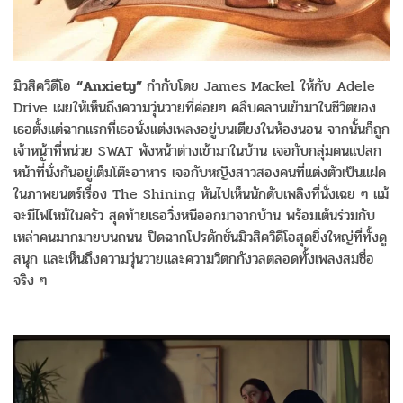
มิวสิควิดีโอ
“Anxiety”
กำกับโดย
James Mackel
ให้กับ
Adele
Drive
เผยให้เห็นถึงความวุ่นวายที่ค่
อยๆ คลืบคลานเข้ามาในชีวิตของ
เธอตั้
งแต่ฉากแรกที่เธอนั่งแต่
งเพลงอยู่บนเตียงในห้องนอน จากนั้นก็ถูก
เจ้าหน้าที่หน่วย
SWAT
พังหน้าต่างเข้ามาในบ้าน เจอกับกลุ่มคนแปลก
หน้าที่ันั่
งกันอยู่เต็มโต๊ะอาหาร เจอกับหญิงสาวสองคนที่แต่งตั
วเป็นแฝด
ในภาพยนตร์เรื่อง
The Shining
หันไปเห็นนักดับเพลิงที่นั่งเฉย ๆ แม้
จะมีไฟไหม้ในครัว สุดท้ายเธอวิ่งหนีออกมาจากบ้าน พร้อมเต้นร่วมกับ
เหล่
าคนมากมายบนถนน ปิดฉากโปรดักชั่นมิวสิควิดีโอสุ
ดยิ่งใหญ่ที่ทั้งดู
สนุก และเห็นถึงความวุ่นวายและความวิ
ตกกังวลตลอดทั้งเพลงสมชื่อ
จริง ๆ