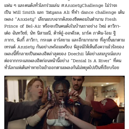
แฟน ๆ และคนดังทั่วโลกร่วมเล่น #AnxietyChallenge ไม่ว่าจะ
เป็น Will Smith และ Tatyana Ali ที่ทำ dance challenge เต้น
เพลง “Anxiety” เลียนแบบฉากดังของซิตคอมในตำนาน Fresh
Prince of Bel-Air หรือจะเป็นคนดังในบ้านเราอย่าง ใหม่ ดาวิกา-
เต๋อ ฉันทวิชช์, นัท นิสามณี, ต้าห์อู๋-ออฟโรด, มาร์ค ภาคิน-โอม ฐิ
ภากร, พิงกี้ สาวิกา, กระแต อาร์สยาม และอีกมากมาย ที่ลุกขึ้นมาตาม
เทรนด์ Anxiety กันอย่างพร้อมเพรียง พิสูจน์ให้เห็นถึงความไวรัลของ
เพลงนี้ที่กลายเป็นเพลงฮิตล่าสุดของ Doechii ได้อย่างสมบูรณ์แบบ
ต่อจากกระแสเพลงฮิตก่อนหน้านี้อย่าง “Denial Is A River” ที่คน
ทั่วโลกแห่เต้นท่าหายใจเข้าออกตามเพลงกันไม่หยุดไปเป็นที่เรียบร้อย