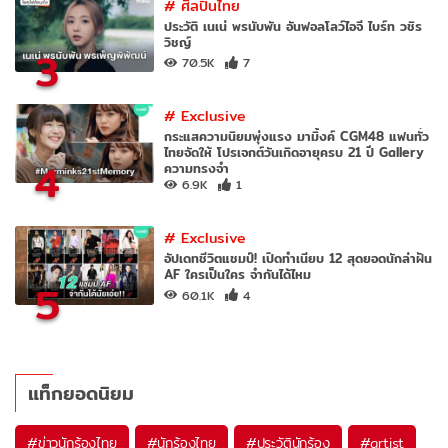
#
ศิลปินไทย
ประวัติ เนเน่ พรนับพัน อันฟอลโลว์ไอจี ไบร์ท วชิร
วิชญ์
3
70.5K
7
#
Exclusive
กระแสความนิยมพุ่งแรง มามิ้งค์ CGM48 แฟนทั่ว
ไทยจัดให้ โปรเจกต์วันเกิดอายุครบ 21 ปี Gallery
4
ความทรงจำ
6.9K
1
#
Exclusive
อัปเดทชีวิตแชมป์! เปิดทำเนียบ 12 สุดยอดนักล่าฝัน
AF ใครเป็นใคร จำกันได้ไหม
5
60.1K
4
แท็กยอดนิยม
#
ข่าวนักร้องไทย
#
นักร้องไทย
#
ประวัตินักร้อง
#
artist