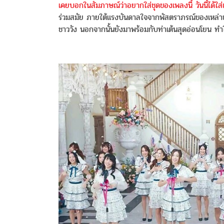
เคยบอกในสัมภาษณ์ว่าอยากใส่ชุดของเพลงนี้ วันนี้ได้ใส
ร่วมสมัย ภายใต้แรงบันดาลใจจากพัสตราภรณ์ของเหล่าชน
ชาววัง นอกจากนั้นยังมาพร้อมกับท่าเต้นสุดอ่อนโยน ทำใ