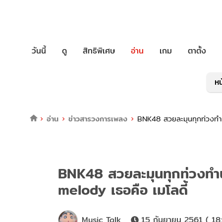
วันนี้
ดู
สิทธิพิเศษ
อ่าน
เกม
ตาตั้ง
หน
อ่าน
ข่าวสารวงการเพลง
BNK48 สวยละมุนทุกท่วงทำน
BNK48 สวยละมุนทุกท่วงทำ
melody เธอคือ เมโลดี้
Music Talk
15 กันยายน 2561 ( 18