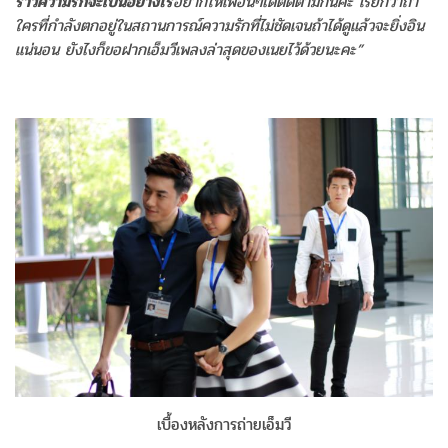
ราวความรักจะเป็นอย่างไร
อยากให้เพื่อนๆได้ติดตามกันค่ะ เรียกว่าถ้า
ใครที่กำลังตกอยู่ในสถานการณ์ความรักที่ไม่ชัดเจนถ้าได้ดูแล้วจะยิ่งอิน
แน่นอน ยังไงก็ขอฝากเอ็มวีเพลงล่าสุดของเนยไว้ด้วยนะคะ”
เบื้องหลังการถ่ายเอ็มวี