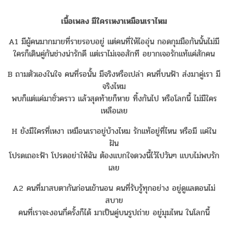
เนื้อเพลง มีใครเหงาเหมือนเราไหม
A1 มีผู้คนมากมายที่รายรอบอยู่ แต่คนที่ให้ไออุ่น กอดกุมมือกันนั้นไม่มี
ใครก็เดินคู่กันช่างน่ารักดี แต่เราไม่เจอสักที อยากเจอรักแท้แค่สักคน
B ถามตัวเองในใจ คนที่รอนั้น มีจริงหรือเปล่า คนที่บนฟ้า ส่งมาคู่เรา มี
จริงไหม
พบก็แต่แค่มาชั่วคราว แล้วสุดท้ายก็หาย ทิ้งกันไป หรือโลกนี้ ไม่มีใคร
เหลือเลย
H ยังมีใครที่เหงา เหมือนเราอยู่บ้างไหม รักแท้อยู่ที่ไหน หรือมี แค่ใน
ฝัน
โปรดเถอะฟ้า โปรดอย่าให้ฉัน ต้องแบกใจดวงนี้ไว้ไปวันๆ แบบไม่พบรัก
เลย
A2 คนที่มาสบตากันก่อนเข้านอน คนที่รับรู้ทุกอย่าง อยู่ดูแลตอนไม่
สบาย
คนที่เราจะงอนกี่ครั้งก็ได้ มาเป็นคู่บนรูปถ่าย อยู่มุมไหน ในโลกนี้