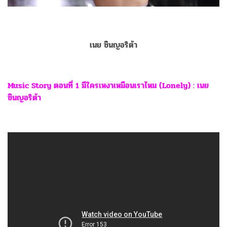
เนย ซินญอริต้า
Music Story ตอนที่ 1 มีใครเหงาเหมือนเราไหม (Lonely) : เนย
ซินญอริต้า