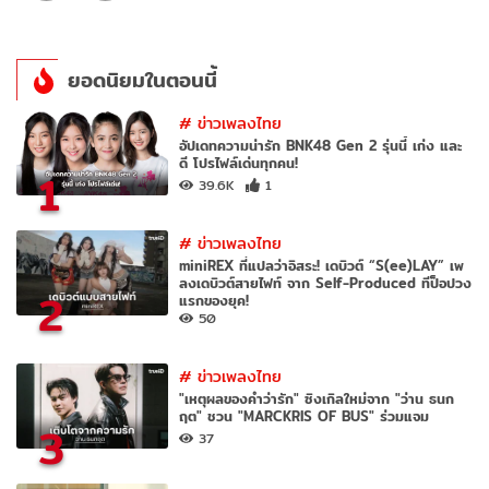
ยอดนิยมในตอนนี้
#
ข่าวเพลงไทย
อัปเดทความน่ารัก BNK48 Gen 2 รุ่นนี้ เก่ง และ
ดี โปรไฟล์เด่นทุกคน!
1
39.6K
1
#
ข่าวเพลงไทย
miniREX ที่แปลว่าอิสระ! เดบิวต์ “S(ee)LAY” เพ
ลงเดบิวต์สายไฟท์ จาก Self-Produced ทีป็อปวง
2
แรกของยุค!
50
#
ข่าวเพลงไทย
"เหตุผลของคำว่ารัก" ซิงเกิลใหม่จาก "ว่าน ธนก
ฤต" ชวน "MARCKRIS OF BUS" ร่วมแจม
3
37