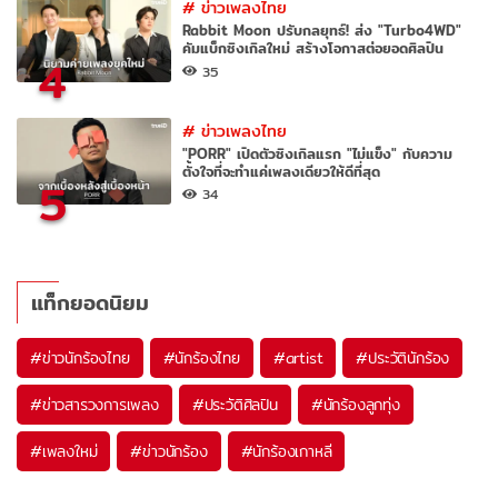
#
ข่าวเพลงไทย
Rabbit Moon ปรับกลยุทธ์! ส่ง "Turbo4WD"
คัมแบ็กซิงเกิลใหม่ สร้างโอกาสต่อยอดศิลปิน
4
35
#
ข่าวเพลงไทย
"PORR" เปิดตัวซิงเกิลแรก "ไม่แข็ง" กับความ
ตั้งใจที่จะทำแค่เพลงเดียวให้ดีที่สุด
5
34
แท็กยอดนิยม
#
ข่าวนักร้องไทย
#
นักร้องไทย
#
artist
#
ประวัตินักร้อง
#
ข่าวสารวงการเพลง
#
ประวัติศิลปิน
#
นักร้องลูกทุ่ง
#
เพลงใหม่
#
ข่าวนักร้อง
#
นักร้องเกาหลี