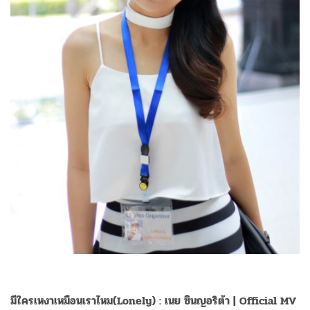
มีใครเหงาเหมือนเราไหม(Lonely) : เนย ซินญอริต้า | Official MV