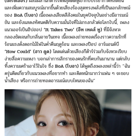
(
เครซีเออร์
)
ผสมผสานกีตาร์ริฟฟ์สุดติดหูเข้ากับบรรยากาศที่สดชื่น
และเพิ่มความสมบูรณ์มากขึ้นด้วยเสียงร้องสุดทรงพลังที่เป็นเอกลักษณ์
ของ
BoA (
โบอา
)
เนื้อเพลงเสียดสีสังคมในยุคปัจจุบันอย่างมีอารมณ์
ขัน และยังแสดงทัศนคติกับความมั่นใจที่ไม่เกรงกลัวต่อโลกใบนี้, เพลง
แนวเออร์เบินฮิปฮอป
‘It Takes Two’
(
อิท
เทคส์
ทู
)
ที่มีจังหวะ
กลองชัดเจนกับกลิ่นอายวินเทจ เนื้อเพลงถ่ายทอดเรื่องราวความรักที่
ร้อนแรงดั่งดอกไม้ไฟในค่ำคืนฤดูร้อน และเพลงป็อป อาร์แอนด์บี
‘How Could’
(
ฮาว
คูด
)
โดดเด่นด้วยเสียงกีต้าร์ร่วมกับจังหวะเรียบ
ง่ายสื่อความเหงา บอกเล่าการเลิกราของคนรักที่คบกันมานาน แต่กลับ
ทิ้งความเศร้าเอาไว้ในใจ ซึ่ง
BoA (
โบอา
)
ได้พูดถึงเพลงเหล่านี้ว่า “ฉัน
ครุ่นคิดเกี่ยวกับแนวเพลงที่อยากทำ และคิดหนักมากว่าแฟน ๆ จะชอบ
น้ำเสียง หรือการถ่ายทอดอารมณ์แบบไหนของฉัน”