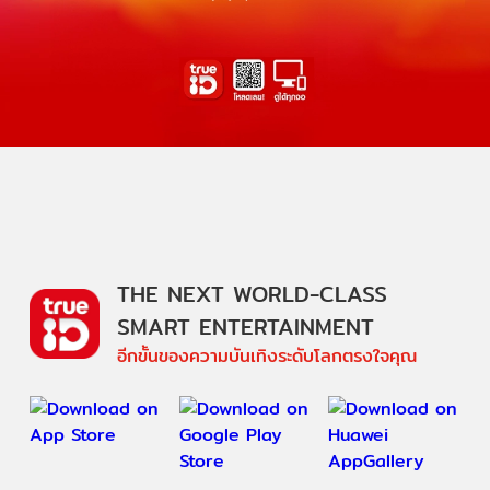
THE NEXT WORLD-CLASS
SMART ENTERTAINMENT
อีกขั้นของความบันเทิงระดับโลกตรงใจคุณ