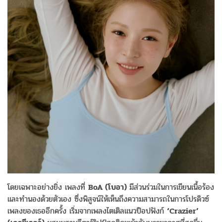
โดยเฉพาะอย่างยิ่ง เพลงที่
BoA (
โบอา
)
มีส่วนร่วมในการเขียนเนื้อร้อง
และทำนองด้วยตัวเอง ซึ่งพิสูจน์ให้เห็นถึงความสามารถในการโปรดิวซ์
เพลงของเธออีกครั้ง เริ่มจากเพลงไตเติลแนวป็อปฟังก์
‘Crazier’