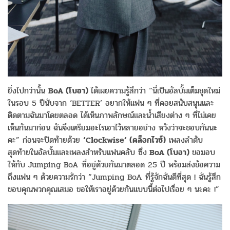
ยิ่งไปกว่านั้น
BoA (
โบอา
)
ได้เผยความรู้สึกว่า “นี่เป็นอัลบั้มเต็มชุดใหม่
ในรอบ 5 ปีนับจาก ‘BETTER’ อยากให้แฟน ๆ ที่คอยสนับสนุนและ
ติดตามฉันมาโดยตลอด ได้เห็นภาพลักษณ์และน้ำเสียงต่าง ๆ ที่ไม่เคย
เห็นกันมาก่อน ฉันจึงเตรียมอะไรเอาไว้หลายอย่าง หวังว่าจะชอบกันนะ
คะ” ก่อนจะปิดท้ายด้วย
‘Clockwise’ (
คล็อกไวซ์
)
เพลงลำดับ
สุดท้ายในอัลบั้มและเพลงสำหรับแฟนคลับ ซึ่ง
BoA (
โบอา
)
ขอมอบ
ให้กับ Jumping BoA ที่อยู่ด้วยกันมาตลอด 25 ปี พร้อมส่งข้อความ
ถึงแฟน ๆ ด้วยความรักว่า “Jumping BoA ที่รู้จักฉันดีที่สุด ! ฉันรู้สึก
ขอบคุณพวกคุณเสมอ ขอให้เราอยู่ด้วยกันแบบนี้ต่อไปเรื่อย ๆ นะคะ !”