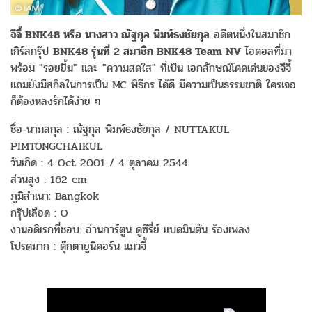
จีจี้ BNK48 หรือ นางสาว ณัฐกุล พิมพ์ธงชัยกุล
อดีตหนึ่งในสมาชิก
เกิร์ลกรุ๊ป
BNK48 รุ่นที่ 2 สมาชิก BNK48 Team NV
ไอดอลที่มา
พร้อม "รอยยิ้ม" และ "ความสดใส" ที่เป็น เอกลักษณ์โดดเด่นของจีจี้
แถมยังมีสกิลในการเป็น MC พิธีกร ได้ดี มีความเป็นธรรมชาติ ใครเจอ
ก็ต้องหลงรักได้ง่าย ๆ
ชื่อ-นามสกุล : ณัฐกุล พิมพ์ธงชัยกุล / NUTTAKUL
PIMTONGCHAIKUL
วันเกิด : 4 Oct 2001 / 4 ตุลาคม 2544
ส่วนสูง : 162 cm
ภูมิลำเนา: Bangkok
กรุ๊ปเลือด : O
งานอดิเรกที่ชอบ: อ่านการ์ตูน ดูซีรี่ย์ แบดมินตัน ร้องเพลง
โปรดมาก : ตุ๊กตายูนิคอร์น แมวจี้