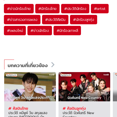
#
ข่าวนักร้องไทย
#
นักร้องไทย
#
ประวัตินักร้อง
#
artist
#
ข่าวสารวงการเพลง
#
ประวัติศิลปิน
#
นักร้องลูกทุ่ง
#
เพลงใหม่
#
ข่าวนักร้อง
#
นักร้องเกาหลี
บทความที่เกี่ยวข้อง
# ศิลปินไทย
# ศิลปินลูกทุ่ง
ประวัติ หมีพูห์ วิน สกุลแสง
ประวัติ นิวคันทรี่ New