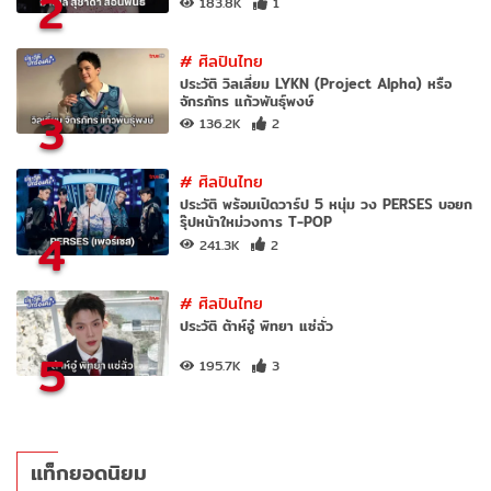
2
183.8K
1
#
ศิลปินไทย
ประวัติ วิลเลี่ยม LYKN (Project Alpha) หรือ
จักรภัทร แก้วพันธุ์พงษ์
3
136.2K
2
#
ศิลปินไทย
ประวัติ พร้อมเปิดวาร์ป 5 หนุ่ม วง PERSES บอยก
รุ๊ปหน้าใหม่วงการ T-POP
4
241.3K
2
#
ศิลปินไทย
ประวัติ ต้าห์อู๋ พิทยา แซ่ฉั่ว
5
195.7K
3
แท็กยอดนิยม