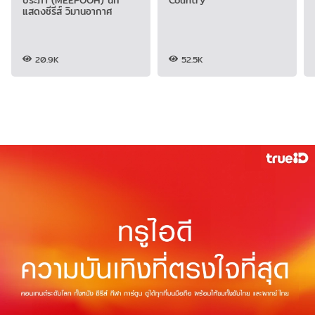
ประภา (MEEPOOH) นัก
Country
แสดงซีรีส์ วิมานอากาศ
20.9K
52.5K