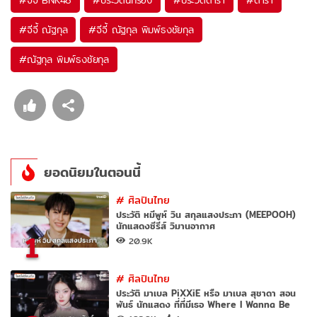
#
จีจี้ BNK48
#
ประวัตินักร้อง
#
ประวัติดารา
#
ดารา
#
จีจี้ ณัฐกุล
#
จีจี้ ณัฐกุล พิมพ์ธงชัยกุล
#
ณัฐกุล พิมพ์ธงชัยกุล
ยอดนิยมในตอนนี้
#
ศิลปินไทย
ประวัติ หมีพูห์ วิน สกุลแสงประภา (MEEPOOH)
นักแสดงซีรีส์ วิมานอากาศ
1
20.9K
#
ศิลปินไทย
ประวัติ มาเบล PiXXiE หรือ มาเบล สุชาดา สอน
พันธ์ นักแสดง ที่ที่มีเธอ Where I Wanna Be