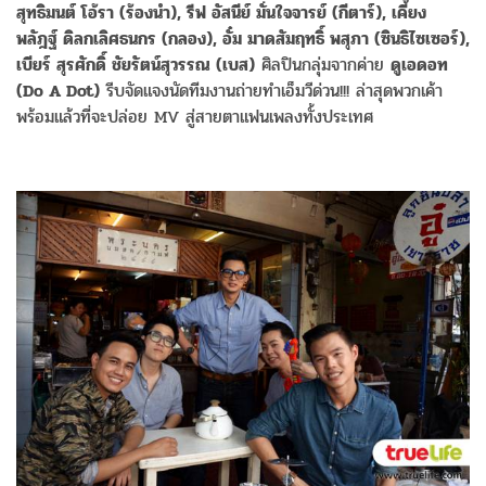
สุทธิมนต์ โอ้รา (ร้องนำ), รีฟ อัสนีย์ มั่นใจจารย์ (กีตาร์), เคี้ยง
พลัฎฐ์ ดิลกเลิศธนกร (กลอง), อั๋ม มาดสัมฤทธิ์ พสุภา (ซินธิไซเซอร์),
เบียร์ สุรศักดิ์ ชัยรัตน์สุวรรณ (เบส)
ศิลปินกลุ่มจากค่าย
ดูเอดอท
(Do A Dot)
รีบจัดแจงนัดทีมงานถ่ายทำเอ็มวีด่วน!!! ล่าสุดพวกเค้า
พร้อมแล้วที่จะปล่อย MV สู่สายตาแฟนเพลงทั้งประเทศ