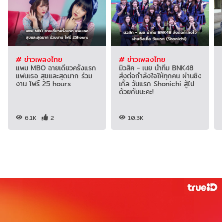
# ข่าวเพลงไทย
# ข่าวเพลงไทย
แพม MBO ฉายเดี่ยวครั้งแรก
มิวสิค - เนย นำทีม BNK48
แฟนเธอ สุขและสุดมาก ร่วม
ส่งต่อกำลังใจให้ทุกคน ผ่านซิง
งาน โฟร์ 25 hours
เกิ้ล วันแรก Shonichi สู้ไป
ด้วยกันนะคะ!
6.1K
2
10.3K