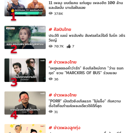
11 เพลง มนต์แคน แก่นคูน เพลงฮิต 100 ล้าน
และอัลบั้ม มาเด้อฝันเอย
1
37.8K
#
ศิลปินไทย
ประวัติ เนเน่ พรนับพัน อันฟอลโลว์ไอจี ไบร์ท วชิร
วิชญ์
2
70.7K
7
#
ข่าวเพลงไทย
"เหตุผลของคำว่ารัก" ซิงเกิลใหม่จาก "ว่าน ธนก
ฤต" ชวน "MARCKRIS OF BUS" ร่วมแจม
3
36
#
ข่าวเพลงไทย
"PORR" เปิดตัวซิงเกิลแรก "ไม่แข็ง" กับความ
ตั้งใจที่จะทำแค่เพลงเดียวให้ดีที่สุด
4
31
#
ข่าวเพลงลูกทุ่ง