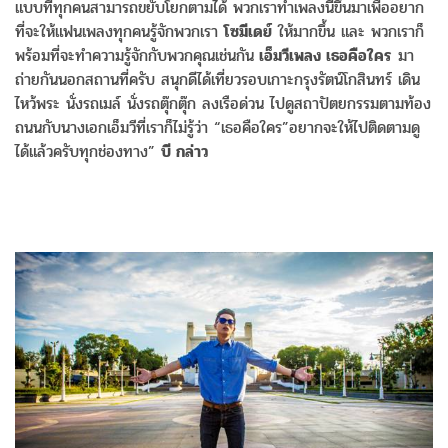
แบบที่ทุ­กคนสามารถขยับโยกตามได้ พวกเราทำเพลงนี้ขึ้นมาเพื่ออยาก
ที่จะใ­ห้แฟนเพลงทุกคนรู้จักพวกเรา
โซมีเดย์
ใ­ห้มากขึ้น และ พวกเราก็
พร้อมที่จะทำความรู้จักกับพวกคุณเ­ช่นกัน
เอ็มวีเพลง เธอคือใคร
มา
ถ่ายกันนอกสถานที่ครับ สนุกดีได้เที่ยวรอบเกาะกรุงรัตน์โกสินทร์ เดิน
ไหว้พระ นั่งรถเมล์ นั่งรถตุ๊กตุ๊ก ลงเรือด่วน ไปดูสถาปัตยกรรมตามท้อง
ถนนกับนางเอกเอ็มวีที่เราก็ไม่รู้ว่า “เธอคือใคร”อยากจะให้ไปติดตามดู
ได้แล้วครับทุกช่องทาง”
บี กล่าว