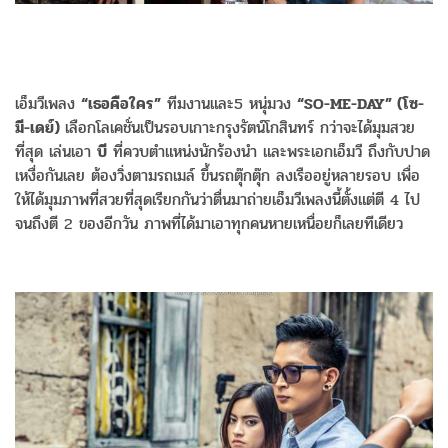
เอ็มวีเพลง
“เธอคือใคร”
ทีมงานและ5 หนุ่มวง
“SO-ME-DAY” (โซ-
มี-เดย์)
เลือกโลเคชั่นเป็นรอบเกาะกรุงรัตน์โกสินทร์ กว่าจะได้มุมสวย
ที่สุด เล่นเอา
บี
ที่ควบตำแหน่งนักร้องนำ และพระเอกเอ็มวี ถึงกับปาด
เหงื่อกันเลย ต้องวิ่งตามรถเมล์ ขึ้นรถตุ๊กตุ๊ก ลงเรืออยู่หลายรอบ เพื่อ
ให้ได้มุมภาพที่สวยที่สุดเรียกกันว่าตื่นมาถ่ายเอ็มวีเพลงนี้ตั้งแต่ตี 4 ไป
จนถึงตี 2 ของอีกวัน ภาพที่ได้มาเอาทุกคนหายเหนื่อยก็เลยทีเดียว