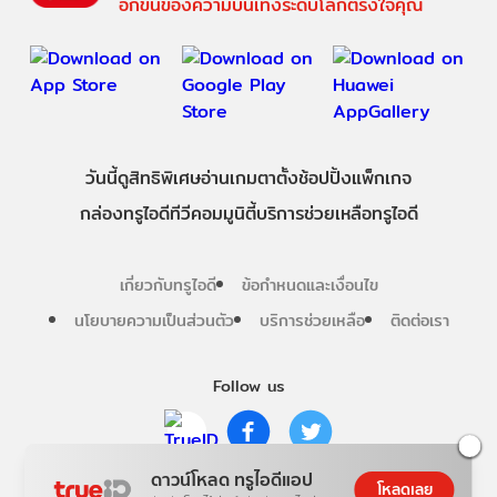
อีกขั้นของความบันเทิงระดับโลกตรงใจคุณ
วันนี้
ดู
สิทธิพิเศษ
อ่าน
เกม
ตาตั้ง
ช้อปปิ้ง
แพ็กเกจ
กล่องทรูไอดีทีวี
คอมมูนิตี้
บริการช่วยเหลือทรูไอดี
เกี่ยวกับทรูไอดี
ข้อกำหนดและเงื่อนไข
นโยบายความเป็นส่วนตัว
บริการช่วยเหลือ
ติดต่อเรา
Follow us
ดาวน์โหลด ทรูไอดีแอป
Copyright © True Digital Group Company Limited.
โหลดเลย
All rights reserved