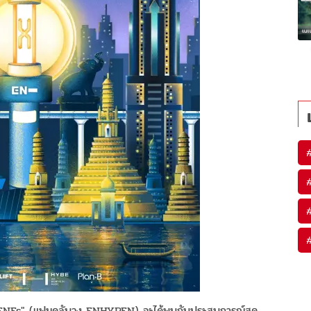
ENGENEs" (แฟนคลับวง ENHYPEN) จะได้พบกับประสบการณ์สุด