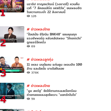
นราธิป กาญจนวัฒน์ (วงชาตรี) หวนคืน
1
เวที “7 สีคอนเสิร์ต เฟสติวัล” ขนเพลงฮิต
ในความทรงจำ 22 สิงหาคมนี้
126
#
ข่าวเพลงไทย
"ป๊อปเป้อ ชิไฮนิน BNK48" ขอบคุณทุก
2
แรงซัพพอร์ต หลังคลิปเพลง "Shonichi"
ถูกแชร์อีกครั้ง
69
#
ข่าวเพลงลูกทุ่ง
11 เพลง มนต์แคน แก่นคูน เพลงฮิต 100
3
ล้าน และอัลบั้ม มาเด้อฝันเอย
37.6K
#
ข่าวเพลงไทย
"บูม สหรัฐ" จัดให้ตามกระแสเรียกร้อง
4
ถ่ายทอดเพลงสุดไพเราะ "บอกรักในใจ"
59