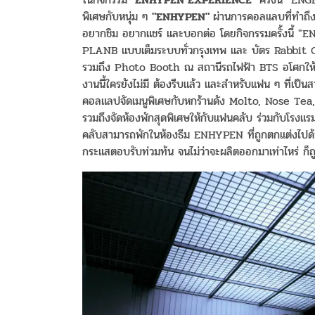
พิเศษกับหนุ่ม ๆ
"ENHYPEN"
ผ่านการคอลแลบที่ทำถึง
อยากชิม อยากแชร์ และบอกต่อ โดยกิจกรรมครั้งนี้
PLANB แบบเต็มระบบทั่วกรุงเทพ และ บัตร Rabbit Car
รวมถึง Photo Booth ณ สถานีรถไฟฟ้า BTS อโศกให้แฟน
งานนี้ใครยังไม่มี ต้องรีบแล้ว และสำหรับแฟน ๆ ที่เป
คอลแลปจัดเมนูพิเศษกับหกร้านดัง Molto, Nose Te
รวมถึงจัดห้องพักสุดพิเศษให้กับแฟนคลับ ร่วมกับโ
คลับสามารถพักในห้องธีม ENHYPEN ที่ถูกตกแต่งไปด้วย
กระแสตอบรับท่วมท้น จนไม่ว่าจะผลิตออกมาเท่าไหร่ ก็ถ