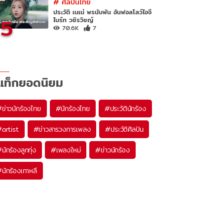
#
ศิลปินไทย
ประวัติ เนเน่ พรนับพัน อันฟอลโลว์ไอจี
5
ไบร์ท วชิรวิชญ์
70.6K
7
แท็กยอดนิยม
#
ข่าวนักร้องไทย
#
นักร้องไทย
#
ประวัตินักร้อง
#
artist
#
ข่าวสารวงการเพลง
#
ประวัติศิลปิน
#
นักร้องลูกทุ่ง
#
เพลงใหม่
#
ข่าวนักร้อง
#
นักร้องเกาหลี