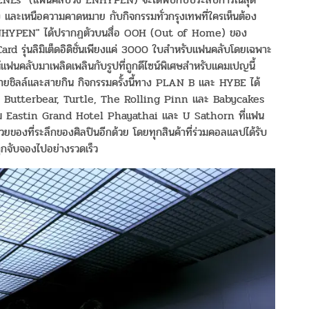
 และเหนือความคาดหมาย กับกิจกรรมทั่วกรุงเทพที่ใครเห็นต้อง
 "ENHYPEN" ได้ปรากฏตัวบนสื่อ OOH (Out of Home) ของ
d รุ่นลิมิเต็ดอิดิชั่นเพียงแค่ 3000 ใบสำหรับแฟนคลับโดยเฉพาะ
คลับมาเพลิดเพลินกับรูปที่ถูกดีไซน์พิเศษสำหรับแคมเปญนี้
็นสายชิลล์และสายกิน กิจกรรมครั้งนี้ทาง PLAN B และ HYBE ได้
a, Butterbear, Turtle, The Rolling Pinn และ Babycakes
รงแรม Eastin Grand Hotel Phayathai และ U Sathorn ที่แฟน
ของที่ระลึกของศิลปินอีกด้วย โดยทุกสินค้าที่ร่วมคอลแลปได้รับ
ูกจับจองไปอย่างรวดเร็ว