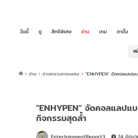
วันนี้
ดู
สิทธิพิเศษ
อ่าน
เกม
ตาตั้ง
หน
อ่าน
ข่าวสารวงการเพลง
"ENHYPEN" จัดคอลแลปแบบทำถ
"ENHYPEN" จัดคอลแลปแบบทำ
กิจกรรมสุดล้ำ
EntertainmentReport3
24 มิถุน