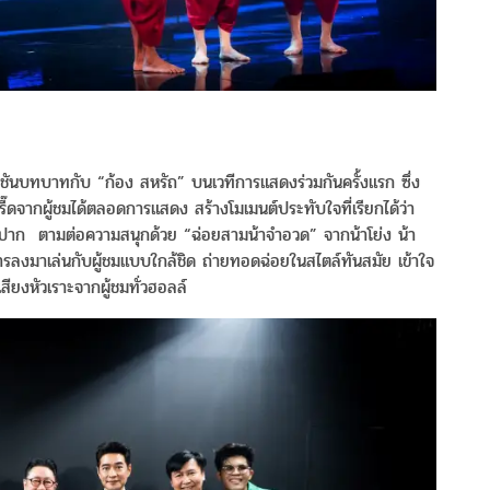
ระชันบทบาทกับ “ก้อง สหรัถ” บนเวทีการแสดงร่วมกันครั้งแรก ซึ่ง
กรี๊ดจากผู้ชมได้ตลอดการแสดง สร้างโมเมนต์ประทับใจที่เรียกได้ว่า
ขาดปาก ตามต่อความสนุกด้วย “ฉ่อยสามน้าจำอวด” จากน้าโย่ง น้า
ยการลงมาเล่นกับผู้ชมแบบใกล้ชิด ถ่ายทอดฉ่อยในสไตล์ทันสมัย เข้าใจ
ียงหัวเราะจากผู้ชมทั่วฮอลล์