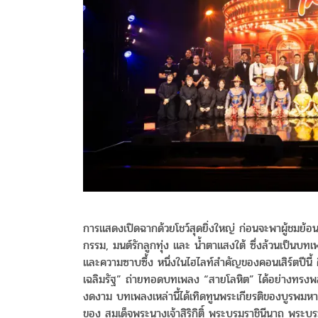
การแสดงเปิดฉากด้วยโชว์สุดยิ่งใหญ่ ก่อนจะพาผู้ชมย้
กรรม, มนต์รักลูกทุ่ง และ น้ำตาแสงใต้ ซึ่งล้วนเป็
และความซาบซึ้ง หนึ่งในไฮไลท์สำคัญของคอนเสิร์ตปีนี้
เฉลิมรัฐ” ถ่ายทอดบทเพลง “สายโลหิต” ได้อย่างทรงพลัง
งดงาม บทเพลงเหล่านี้ได้เทิดทูนพระเกียรติของบูรพมหาก
ของ สมเด็จพระนางเจ้าสิริกิติ์ พระบรมราชินีนาถ พระบ