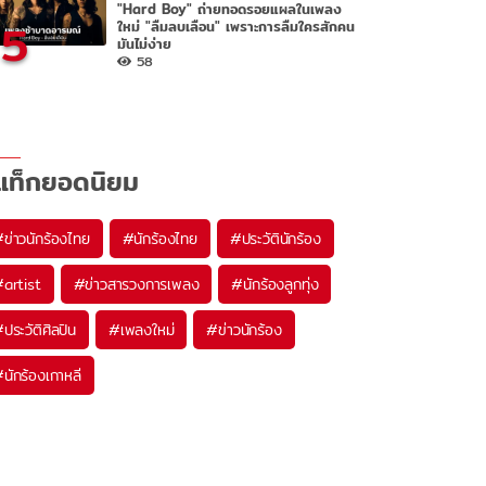
"Hard Boy" ถ่ายทอดรอยแผลในเพลง
5
ใหม่ "ลืมลบเลือน" เพราะการลืมใครสักคน
มันไม่ง่าย
58
แท็กยอดนิยม
#
ข่าวนักร้องไทย
#
นักร้องไทย
#
ประวัตินักร้อง
#
artist
#
ข่าวสารวงการเพลง
#
นักร้องลูกทุ่ง
#
ประวัติศิลปิน
#
เพลงใหม่
#
ข่าวนักร้อง
#
นักร้องเกาหลี