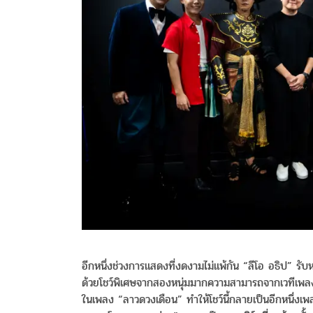
อีกหนึ่งช่วงการแสดงที่งดงามไม่แพ้กัน “ลีโอ อธิป” รับ
ด้วยโชว์พิเศษจากสองหนุ่มมากความสามารถจากเวทีเพลงเอ
ในเพลง “ลาวดวงเดือน” ทำให้โชว์นี้กลายเป็นอีกหนึ่งเพล