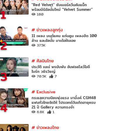
"Red Velvet" ซัมเมอร์ควีนคัมแบ็ก
1
พร้อมมินิอัลบั้มใหม่ "Velvet Summer"
180
#
ข่าวเพลงลูกทุ่ง
11 เพลง มนต์แคน แก่นคูน เพลงฮิต 100
2
ล้าน และอัลบั้ม มาเด้อฝันเอย
37.5K
#
ศิลปินไทย
ประวัติ เนเน่ พรนับพัน อันฟอลโลว์ไอจี
3
ไบร์ท วชิรวิชญ์
70.5K
7
#
Exclusive
กระแสความนิยมพุ่งแรง มามิ้งค์ CGM48
4
แฟนทั่วไทยจัดให้ โปรเจกต์วันเกิดอายุครบ
21 ปี Gallery ความทรงจำ
6.8K
1
#
ข่าวเพลงไทย