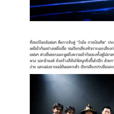
ที่เซอร์ไพรส์แฟนๆ คือการจับคู่ “ไรอัล กาจบัณฑิต” ป
เคมีเข้ากันอย่างเหลือเชื่อ จนเรียกเสียงหัวเราะและเสียง
แฟนๆ ต่างชื่นชอบและพูดถึงความเข้ากันของทั้งคู่ไม่
พวง และน้านงค์ ยังสร้างสีสันให้สนุกยิ่งขึ้นไปอีก ด้ว
ง่าย และแฝงอารมณ์ขันเฉพาะตัว เรียกเสียงปรบมือและเส