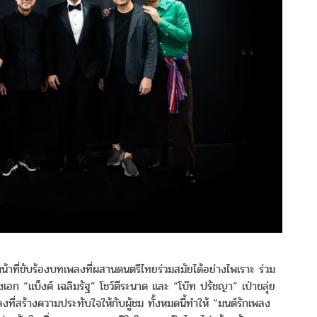
หน้าที่ขับร้องบทเพลงที่ผสานดนตรีไทยร่วมสมัยได้อย่างไพเราะ ร่วม
ก “แบ็งค์ เฉลิมรัฐ” โชว์ตีระนาด และ “โบ๊ท ปรัชญา” เป่าขลุ่ย
งที่สร้างความประทับใจให้กับผู้ชม ทั้งหมดนี้ทำให้ “มนต์รักเพลง