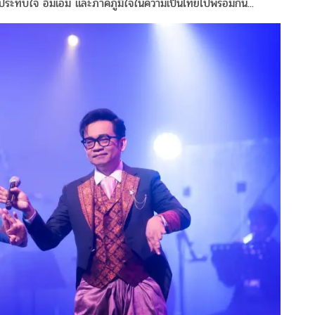
งประทับใจ อิ่มเอม และภาคภูมิใจในความเป็นไทยไปพร้อมกัน...