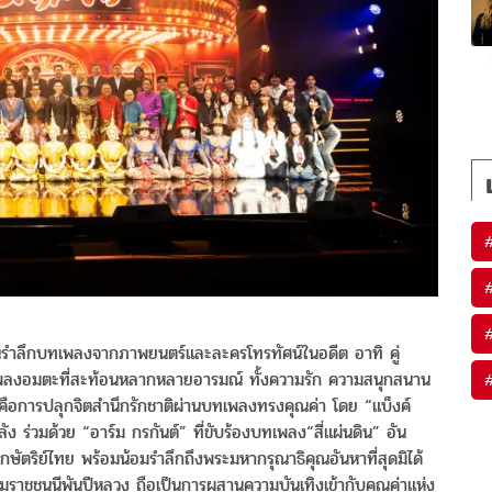
อนรำลึกบทเพลงจากภาพยนตร์และละครโทรทัศน์ในอดีต อาทิ คู่
นบทเพลงอมตะที่สะท้อนหลากหลายอารมณ์ ทั้งความรัก ความสนุกสนาน
 คือการปลุกจิตสำนึกรักชาติผ่านบทเพลงทรงคุณค่า โดย “แบ็งค์
 ร่วมด้วย “อาร์ม กรกันต์” ที่ขับร้องบทเพลง“สี่แผ่นดิน” อัน
ษัตริย์ไทย พร้อมน้อมรำลึกถึงพระมหากรุณาธิคุณอันหาที่สุดมิได้
รมราชชนนีพันปีหลวง ถือเป็นการผสานความบันเทิงเข้ากับคุณค่าแห่ง